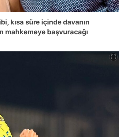
i, kısa süre içinde davanın
den mahkemeye başvuracağı