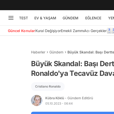
TEST
EV & YAŞAM
GÜNDEM
EĞLENCE
YE
Güncel Konular
Kural Değişiyor
Emekli Zammı
Acı Gerçekler
Haberler
Gündem
Büyük Skandal: Başı Dertt
Büyük Skandal: Başı Der
Ronaldo'ya Tecavüz Dava
Cristiano Ronaldo
Kübra Köklü
- Gündem Editörü
05.10.2023 - 06:44