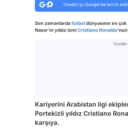
Onedio’yu Google’da tercih edil
Son zamanlarda
futbol
dünyasının en çok k
Nassr'ın yıldız ismi
Cristiano Ronaldo
'nun
İçeriği
Kariyerini Arabistan ligi ekip
Portekizli yıldız Cristiano Ron
karşıya.