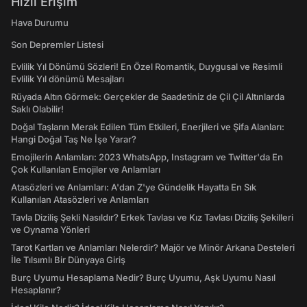
Hızlı Erişim
Hava Durumu
Son Depremler Listesi
Evlilik Yıl Dönümü Sözleri! En Özel Romantik, Duygusal ve Resimli
Evlilik Yıl dönümü Mesajları
Rüyada Altın Görmek: Gerçekler de Saadetiniz de Çil Çil Altınlarda
Saklı Olabilir!
Doğal Taşların Merak Edilen Tüm Etkileri, Enerjileri ve Şifa Alanları:
Hangi Doğal Taş Ne İşe Yarar?
Emojilerin Anlamları: 2023 WhatsApp, Instagram ve Twitter'da En
Çok Kullanılan Emojiler ve Anlamları
Atasözleri ve Anlamları: A'dan Z'ye Gündelik Hayatta En Sık
Kullanılan Atasözleri ve Anlamları
Tavla Diziliş Şekli Nasıldır? Erkek Tavlası ve Kız Tavlası Diziliş Şekilleri
ve Oynama Yönleri
Tarot Kartları ve Anlamları Nelerdir? Majör ve Minör Arkana Desteleri
İle Tılsımlı Bir Dünyaya Giriş
Burç Uyumu Hesaplama Nedir? Burç Uyumu, Aşk Uyumu Nasıl
Hesaplanır?