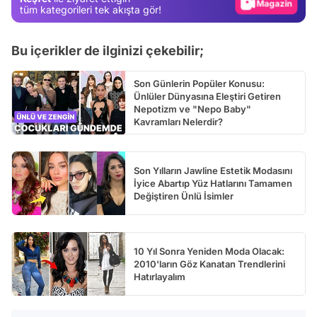
Video
tüm kategorileri tek akışta gör!
Test
Bu içerikler de ilginizi çekebilir;
Son Günlerin Popüler Konusu:
Ünlüler Dünyasına Eleştiri Getiren
Nepotizm ve "Nepo Baby"
Kavramları Nelerdir?
Son Yılların Jawline Estetik Modasını
İyice Abartıp Yüz Hatlarını Tamamen
Değiştiren Ünlü İsimler
10 Yıl Sonra Yeniden Moda Olacak:
2010'ların Göz Kanatan Trendlerini
Hatırlayalım