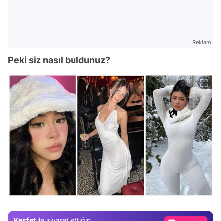
Reklam
Peki siz nasıl buldunuz?
Video
Test
Gündem
Magazin
Keşfet
ile ziyaret ettiğin