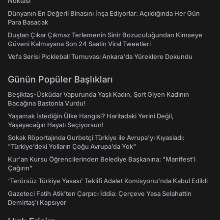
Noktası
Dünyanın En Değerli Binasını İnşa Ediyorlar: Açıldığında Her Gün
Para Basacak
Duştan Çıkar Çıkmaz Terlemenin Sinir Bozuculuğundan Kimseye
Güveni Kalmayana Son 24 Saatin Viral Tweetleri
Vefa Serisi Pickleball Turnuvası Ankara'da Yüreklere Dokundu
Günün Popüler Başlıkları
Beşiktaş-Üsküdar Vapurunda Yaşlı Kadın, Şort Giyen Kadının
Bacağına Bastonla Vurdu!
Yaşamak İstediğin Ülke Hangisi? Haritadaki Yerini Değil,
Yaşayacağın Hayatı Seçiyorsun!
Sokak Röportajında Gurbetçi Türkiye ile Avrupa'yı Kıyasladı:
"Türkiye’deki Yolların Çoğu Avrupa’da Yok"
Kur'an Kursu Öğrencilerinden Belediye Başkanına: "Manifest’i
Çağırın"
‘Terörsüz Türkiye Yasası’ Teklifi Adalet Komisyonu'nda Kabul Edildi
Gazeteci Fatih Atik'ten Çarpıcı İddia: Çerçeve Yasa Selahattin
Demirtaş'ı Kapsıyor