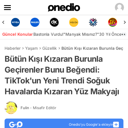
Güncel Konular
Bastonla Vurdu!
"Manyak Mısınız?"
30 Yıl Önce👀
Haberler
Yaşam
Güzellik
Bütün Kışı Kızaran Burunla Geçir
Bütün Kışı Kızaran Burunla
Geçirenler Bunu Beğendi:
TikTok'un Yeni Trendi Soğuk
Havalarda Kızaran Yüz Makyajı
Fulin
- Misafir Editör
Onedio’yu Google'a ekleyin