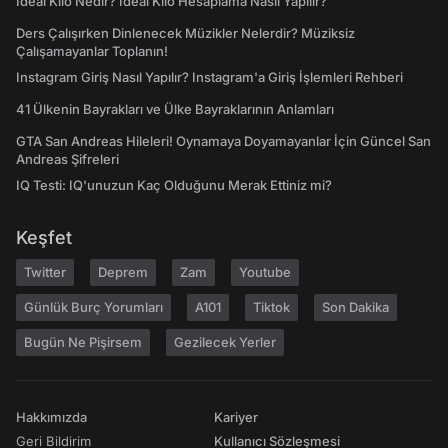
İdeal Kilo Nedir? İdeal Kilo Hesaplama Nasıl Yapılır?
Ders Çalışırken Dinlenecek Müzikler Nelerdir? Müziksiz
Çalışamayanlar Toplanın!
Instagram Giriş Nasıl Yapılır? Instagram'a Giriş İşlemleri Rehberi
41 Ülkenin Bayrakları ve Ülke Bayraklarının Anlamları
GTA San Andreas Hileleri! Oynamaya Doyamayanlar İçin Güncel San
Andreas Şifreleri
IQ Testi: IQ'unuzun Kaç Olduğunu Merak Ettiniz mi?
Keşfet
Twitter
Deprem
Zam
Youtube
Günlük Burç Yorumları
A101
Tiktok
Son Dakika
Bugün Ne Pişirsem
Gezilecek Yerler
Hakkımızda
Kariyer
Geri Bildirim
Kullanıcı Sözleşmesi