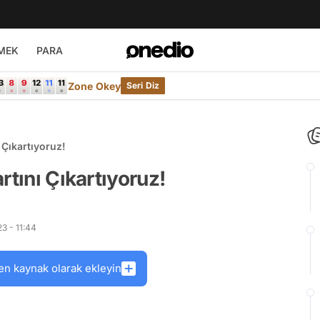
MEK
PARA
Zone Okey
Seri Diz
 Çıkartıyoruz!
rtını Çıkartıyoruz!
3 - 11:44
en kaynak olarak ekleyin