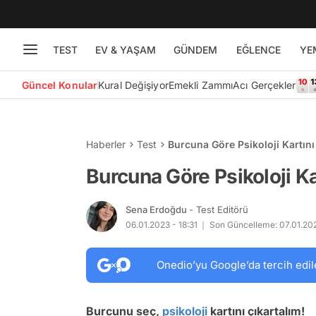
TEST
EV & YAŞAM
GÜNDEM
EĞLENCE
YE
Güncel Konular
Kural Değişiyor
Emekli Zammı
Acı Gerçekler
Haberler
Test
Burcuna Göre Psikoloji Kartını
Burcuna Göre Psikoloji Ka
Sena Erdoğdu
- Test Editörü
06.01.2023 - 18:31
Son Güncelleme: 07.01.202
Onedio’yu Google’da tercih edil
Burcunu seç,
psikoloji
kartını çıkartalım!