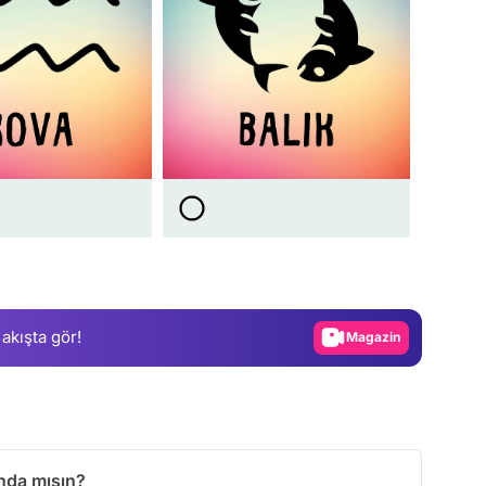
Video
Test
Gündem
 akışta gör!
Magazin
Video
Test
nda mısın?