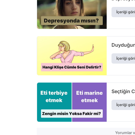
İçeriği gör
Duyduğund
İçeriği gör
Seçtiğin 
İçeriği gör
Yorumlar v