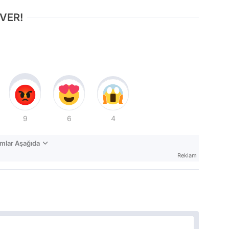
 VER!
9
6
4
mlar Aşağıda
Reklam