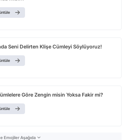
üntüle
a Seni Delirten Klişe Cümleyi Söylüyoruz!
üntüle
Cümlelere Göre Zengin misin Yoksa Fakir mi?
üntüle
e Emojiler Aşağıda