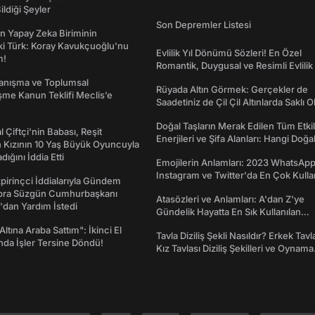
ildiği Şeyler
Son Depremler Listesi
n Yapay Zeka Biriminin
ki Türk: Koray Kavukçuoğlu'nu
Evlilik Yıl Dönümü Sözleri! En Özel
m!
Romantik, Duygusal ve Resimli Evlilik 
dönümü Mesajları
yanışma ve Toplumsal
Rüyada Altın Görmek: Gerçekler de
me Kanun Teklifi Meclis’e
Saadetiniz de Çil Çil Altınlarda Saklı Ol
Doğal Taşların Merak Edilen Tüm Etkil
l Çiftçi'nin Babası, Reşit
Enerjileri ve Şifa Alanları: Hangi Doğa
 Kızının 10 Yaş Büyük Oyuncuyla
Ne İşe Yarar?
ığını İddia Etti
Emojilerin Anlamları: 2023 WhatsApp
Instagram ve Twitter'da En Çok Kulla
irinçci İddialarıyla Gündem
Emojiler ve Anlamları
bra Süzgün Cumhurbaşkanı
Atasözleri ve Anlamları: A'dan Z'ye
dan Yardım İstedi
Gündelik Hayatta En Sık Kullanılan
Atasözleri ve Anlamları
ltına Araba Sattım": İkinci El
Tavla Diziliş Şekli Nasıldır? Erkek Tavl
nda İşler Tersine Döndü!
Kız Tavlası Diziliş Şekilleri ve Oynama
Yönleri