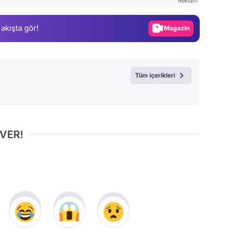
Reklam
Gündem
 akışta gör!
Magazin
Video
Test
Tüm içerikleri
 VER!