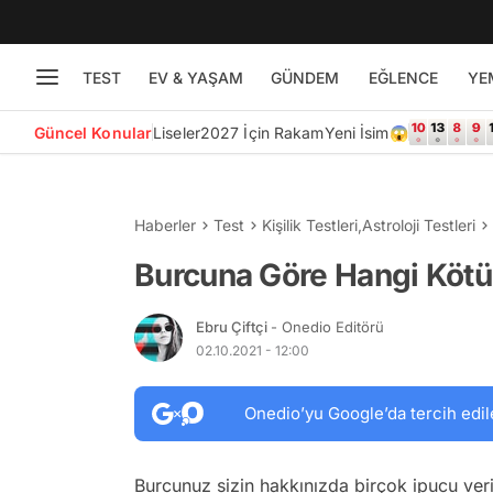
TEST
EV & YAŞAM
GÜNDEM
EĞLENCE
YE
Güncel Konular
Liseler
2027 İçin Rakam
Yeni İsim😱
Haberler
Test
Kişilik Testleri
,
Astroloji Testleri
Burcuna Göre Hangi Kötü 
Ebru Çiftçi
- Onedio Editörü
02.10.2021 - 12:00
Onedio’yu Google’da tercih edil
Burcunuz sizin hakkınızda birçok ipucu veriy