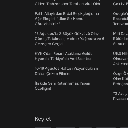
Giden Trabzonspor Taraftarı Viral Oldu
Çok İyi B
Fatih Altaylı'dan Erdal Beşikçioğlu'na
Google'ı
Ağır Eleştiri: "Ulan Siz Kamu
Başında
Görevlisisiniz"
Tanıyalı
12 Ağustos'ta 3 Büyük Gökyüzü Olayı:
Milli Da
Güneş Tutulması, Meteor Yağmuru ve 6
Bütünleş
Gezegen Geçidi
Sunuldu
KVKK’dan Resmi Açıklama Geldi:
Ülkü Hila
Hyundai Türkiye'de Veri Sızıntısı
Olmayan
Aşk Yaşad
10-16 Ağustos Haftası Vizyondaki En
Dikkat Çeken Filmler
Özge Özp
Olan Kü
İlişkide Seni Katlanılamaz Yapan
Erdoğan'
Özelliğin!
"3 Avuç A
Piyasası
Keşfet