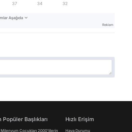
37
34
32
mlar Aşağıda
Reklam
 Popüler Başlıkları
Hızlı Erişim
 Milenyum Çocukları 2000'lilerin
Hava Durumu