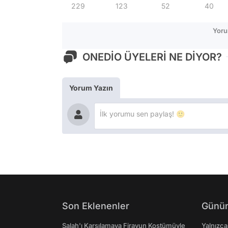
229
123
52
40
Yoru
ONEDİO ÜYELERİ NE DİYOR?
Yorum Yazın
Son Eklenenler
Günün
Salah'ı Karşılamaya Firavun Kostümüyle
Yalnızca