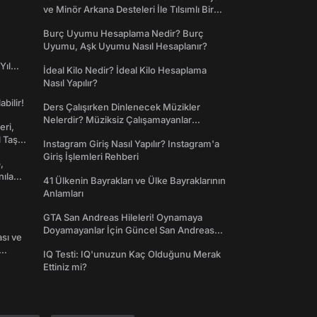
ve Minör Arkana Desteleri İle Tılsımlı Bir
Dünyaya Giriş
Burç Uyumu Hesaplama Nedir? Burç
Uyumu, Aşk Uyumu Nasıl Hesaplanır?
Yıl
İdeal Kilo Nedir? İdeal Kilo Hesaplama
Nasıl Yapılır?
abilir!
Ders Çalışırken Dinlenecek Müzikler
Nelerdir? Müziksiz Çalışamayanlar
eri,
Toplanın!
l Taş
Instagram Giriş Nasıl Yapılır? Instagram'a
Giriş İşlemleri Rehberi
,
nılan
41 Ülkenin Bayrakları ve Ülke Bayraklarının
Anlamları
GTA San Andreas Hileleri! Oynamaya
Doyamayanlar İçin Güncel San Andreas
ası ve
Şifreleri
IQ Testi: IQ'unuzun Kaç Olduğunu Merak
Ettiniz mi?