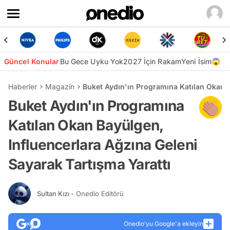
Güncel Konular
Bu Gece Uyku Yok
2027 İçin Rakam
Yeni İsim😱
Haberler
Magazin
Buket Aydın'ın Programına Katılan Okan B
Buket Aydın'ın Programına
Katılan Okan Bayülgen,
Influencerlara Ağzına Geleni
Sayarak Tartışma Yarattı
Sultan Kızı
- Onedio Editörü
Onedio’yu Google'a ekleyin