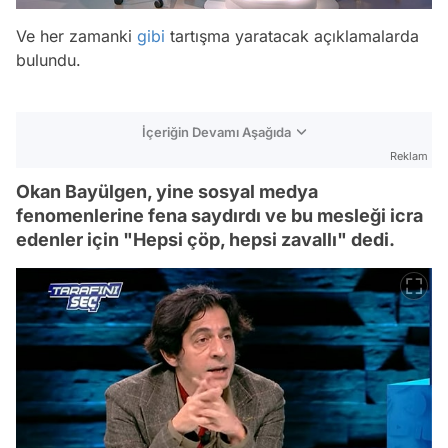
Ve her zamanki
gibi
tartışma yaratacak açıklamalarda
bulundu.
İçeriğin Devamı Aşağıda
Reklam
Okan Bayülgen, yine sosyal medya
fenomenlerine fena saydırdı ve bu mesleği icra
edenler için "Hepsi çöp, hepsi zavallı" dedi.