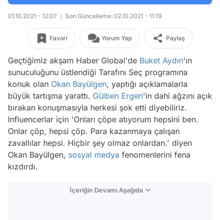
01.10.2021 - 12:07
Son Güncelleme: 02.10.2021 - 11:19
Favori
Yorum Yap
Paylaş
Geçtiğimiz akşam Haber Global'de
Buket Aydın
'ın
sunuculuğunu üstlendiği Tarafını Seç programına
konuk olan
Okan Bayülgen
, yaptığı açıklamalarla
büyük tartışma yarattı.
Gülben Ergen
'in dahi ağzını açık
bırakan konuşmasıyla herkesi şok etti diyebiliriz.
Influencerlar için 'Onları çöpe atıyorum hepsini ben.
Onlar çöp, hepsi çöp. Para kazanmaya çalışan
zavallılar hepsi. Hiçbir şey olmaz onlardan.' diyen
Okan Bayülgen,
sosyal medya
fenomenlerini fena
kızdırdı.
İçeriğin Devamı Aşağıda