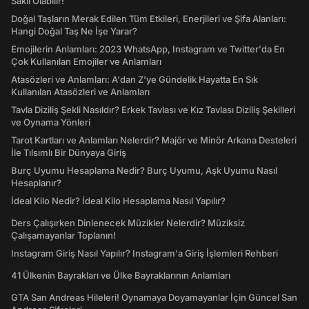
Saklı Olabilir!
Doğal Taşların Merak Edilen Tüm Etkileri, Enerjileri ve Şifa Alanları:
Hangi Doğal Taş Ne İşe Yarar?
Emojilerin Anlamları: 2023 WhatsApp, Instagram ve Twitter'da En
Çok Kullanılan Emojiler ve Anlamları
Atasözleri ve Anlamları: A'dan Z'ye Gündelik Hayatta En Sık
Kullanılan Atasözleri ve Anlamları
Tavla Diziliş Şekli Nasıldır? Erkek Tavlası ve Kız Tavlası Diziliş Şekilleri
ve Oynama Yönleri
Tarot Kartları ve Anlamları Nelerdir? Majör ve Minör Arkana Desteleri
İle Tılsımlı Bir Dünyaya Giriş
Burç Uyumu Hesaplama Nedir? Burç Uyumu, Aşk Uyumu Nasıl
Hesaplanır?
İdeal Kilo Nedir? İdeal Kilo Hesaplama Nasıl Yapılır?
Ders Çalışırken Dinlenecek Müzikler Nelerdir? Müziksiz
Çalışamayanlar Toplanın!
Instagram Giriş Nasıl Yapılır? Instagram'a Giriş İşlemleri Rehberi
41 Ülkenin Bayrakları ve Ülke Bayraklarının Anlamları
GTA San Andreas Hileleri! Oynamaya Doyamayanlar İçin Güncel San