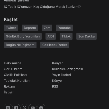
Andreas Şifreleri
IQ Testi: IQ'unuzun Kaç Olduğunu Merak Ettiniz mi?
Keşfet
Twitter
Deprem
Zam
Youtube
Günlük Burç Yorumları
A101
Tiktok
Son Dakika
Bugün Ne Pişirsem
Gezilecek Yerler
Hakkımızda
Kariyer
Geri Bildirim
Kullanıcı Sözleşmesi
Gizlilik Politikası
Yayın İlkeleri
Topluluk Kuralları
Künye
Reklam
RSS
İletişim