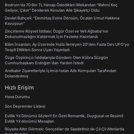
Bodrum’da 70 Bin TL Hesap Ödedikleri Mekandan “Rahmi Koç
Geliyor, Çıkın” Denilerek Kovulan Aile Şikayetçi Oldu
Devlet Bahçeli: “Demirtaş Evine Dönsün, Öcalan Umut Hakkına
Kavuşsun”
Zincirleme Rüşvet İddiası: Özgür Özel ve Veli Ağbaba’nın
Dokunulmazlığını Kaldırmak İçin Fezleke Hazırlandı
Bilim İnsanları, Ay Üzerinde Hızla İlerleyen 20'den Fazla Dev UFO'yu
Tespit Ettikten Sonra Uyarı Yayınladı
Özge Özpirinçci İddialarıyla Gündem Olan Kübra Süzgün
Cumhurbaşkanı Erdoğan'dan Yardım İstedi
Anıtkabir Ziyaretleriyle İçimizi Isıtan Aile Komşuları Tarafından
Dolandırılmış
Hızlı Erişim
Hava Durumu
Son Depremler Listesi
Evlilik Yıl Dönümü Sözleri! En Özel Romantik, Duygusal ve Resimli
Evlilik Yıl dönümü Mesajları
Rüyada Altın Görmek: Gerçekler de Saadetiniz de Çil Çil Altınlarda