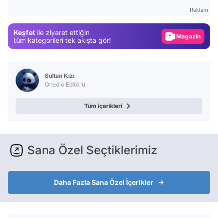
Gündem
Reklam
Magazin
Keşfet
ile ziyaret ettiğin
tüm kategorileri tek akışta gör!
Video
Test
Sultan Kızı
Onedio Editörü
Tüm içerikleri
Sana Özel Seçtiklerimiz
Daha Fazla Sana Özel İçerikler