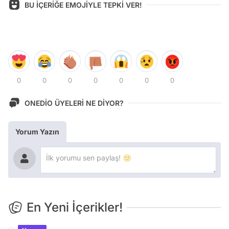
BU İÇERİĞE EMOJİYLE TEPKİ VER!
0
0
0
0
0
0
0
ONEDİO ÜYELERİ NE DİYOR?
Yorum Yazın
En Yeni İçerikler!