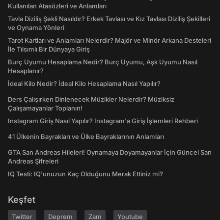
Kullanılan Atasözleri ve Anlamları
Tavla Diziliş Şekli Nasıldır? Erkek Tavlası ve Kız Tavlası Diziliş Şekilleri
ve Oynama Yönleri
Tarot Kartları ve Anlamları Nelerdir? Majör ve Minör Arkana Desteleri
İle Tılsımlı Bir Dünyaya Giriş
Burç Uyumu Hesaplama Nedir? Burç Uyumu, Aşk Uyumu Nasıl
Hesaplanır?
İdeal Kilo Nedir? İdeal Kilo Hesaplama Nasıl Yapılır?
Ders Çalışırken Dinlenecek Müzikler Nelerdir? Müziksiz
Çalışamayanlar Toplanın!
Instagram Giriş Nasıl Yapılır? Instagram'a Giriş İşlemleri Rehberi
41 Ülkenin Bayrakları ve Ülke Bayraklarının Anlamları
GTA San Andreas Hileleri! Oynamaya Doyamayanlar İçin Güncel San
Andreas Şifreleri
IQ Testi: IQ'unuzun Kaç Olduğunu Merak Ettiniz mi?
Keşfet
Twitter
Deprem
Zam
Youtube