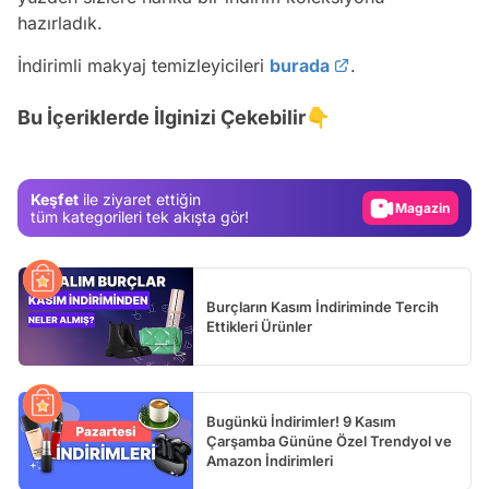
hazırladık.
İndirimli makyaj temizleyicileri
burada
.
Video
Test
Bu İçeriklerde İlginizi Çekebilir👇
Gündem
Magazin
Keşfet
ile ziyaret ettiğin
Video
tüm kategorileri tek akışta gör!
Test
Burçların Kasım İndiriminde Tercih
Ettikleri Ürünler
Bugünkü İndirimler! 9 Kasım
Çarşamba Gününe Özel Trendyol ve
Amazon İndirimleri