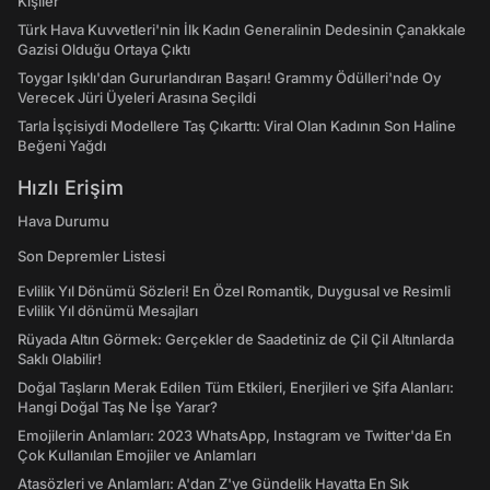
Kişiler
Türk Hava Kuvvetleri'nin İlk Kadın Generalinin Dedesinin Çanakkale
Gazisi Olduğu Ortaya Çıktı
Toygar Işıklı'dan Gururlandıran Başarı! Grammy Ödülleri'nde Oy
Verecek Jüri Üyeleri Arasına Seçildi
Tarla İşçisiydi Modellere Taş Çıkarttı: Viral Olan Kadının Son Haline
Beğeni Yağdı
Hızlı Erişim
Hava Durumu
Son Depremler Listesi
Evlilik Yıl Dönümü Sözleri! En Özel Romantik, Duygusal ve Resimli
Evlilik Yıl dönümü Mesajları
Rüyada Altın Görmek: Gerçekler de Saadetiniz de Çil Çil Altınlarda
Saklı Olabilir!
Doğal Taşların Merak Edilen Tüm Etkileri, Enerjileri ve Şifa Alanları:
Hangi Doğal Taş Ne İşe Yarar?
Emojilerin Anlamları: 2023 WhatsApp, Instagram ve Twitter'da En
Çok Kullanılan Emojiler ve Anlamları
Atasözleri ve Anlamları: A'dan Z'ye Gündelik Hayatta En Sık