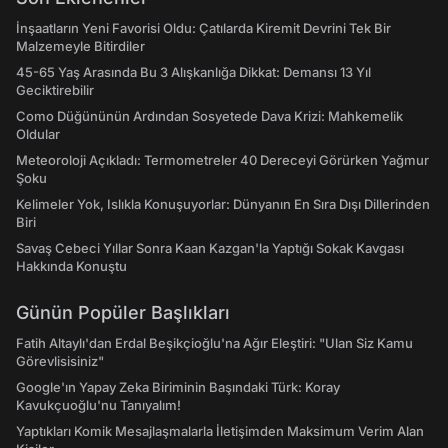
İnşaatların Yeni Favorisi Oldu: Çatılarda Kiremit Devrini Tek Bir
Malzemeyle Bitirdiler
45-65 Yaş Arasında Bu 3 Alışkanlığa Dikkat: Demansı 13 Yıl
Geciktirebilir
Como Düğününün Ardından Sosyetede Dava Krizi: Mahkemelik
Oldular
Meteoroloji Açıkladı: Termometreler 40 Dereceyi Görürken Yağmur
Şoku
Kelimeler Yok, Islıkla Konuşuyorlar: Dünyanın En Sıra Dışı Dillerinden
Biri
Savaş Cebeci Yıllar Sonra Kaan Kazgan'la Yaptığı Sokak Kavgası
Hakkında Konuştu
Günün Popüler Başlıkları
Fatih Altaylı'dan Erdal Beşikçioğlu'na Ağır Eleştiri: "Ulan Siz Kamu
Görevlisisiniz"
Google'ın Yapay Zeka Biriminin Başındaki Türk: Koray
Kavukçuoğlu'nu Tanıyalım!
Yaptıkları Komik Mesajlaşmalarla İletişimden Maksimum Verim Alan