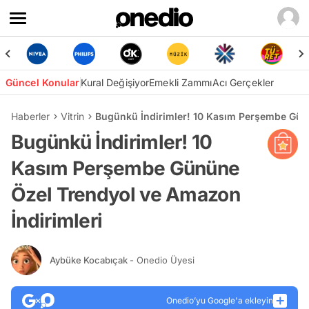
Güncel Konular
Kural Değişiyor
Emekli Zammı
Acı Gerçekler
Haberler
Vitrin
Bugünkü İndirimler! 10 Kasım Perşembe Gün
Bugünkü İndirimler! 10
Kasım Perşembe Gününe
Özel Trendyol ve Amazon
İndirimleri
Aybüke Kocabıçak
- Onedio Üyesi
Onedio’yu Google'a ekleyin