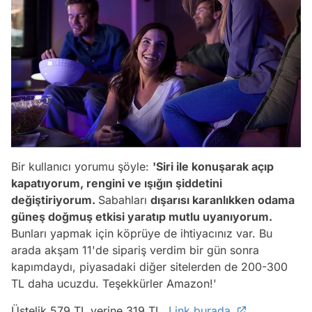
Bir kullanıcı yorumu şöyle:
'Siri ile konuşarak açıp
kapatıyorum, rengini ve ışığın şiddetini
değiştiriyorum.
Sabahları
dışarısı karanlıkken odama
güneş doğmuş etkisi yaratıp mutlu uyanıyorum.
Bunları yapmak için köprüye de ihtiyacınız var. Bu
arada akşam 11'de sipariş verdim bir gün sonra
kapımdaydı, piyasadaki diğer sitelerden de 200-300
TL daha ucuzdu. Teşekkürler Amazon!'
Üstelik 579 TL yerine 319 TL.
Link burada.