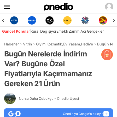
Güncel Konular
Kural Değişiyor
Emekli Zammı
Acı Gerçekler
Haberler
Vitrin
Giyim
,
Kozmetik
,
Ev Yaşam
,
Hediye
Bugün Nere
Bugün Nerelerde İndirim
Var? Bugüne Özel
Fiyatlarıyla Kaçırmamanız
Gereken 21 Ürün
Nursu Duha Çubukçu
- Onedio Üyesi
Onedio’yu Google'a ekleyin