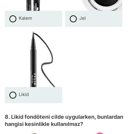
Kalem
Jel
Likid
8. Likid fondöteni cilde uygularken, bunlardan
hangisi kesinlikle kullanılmaz?