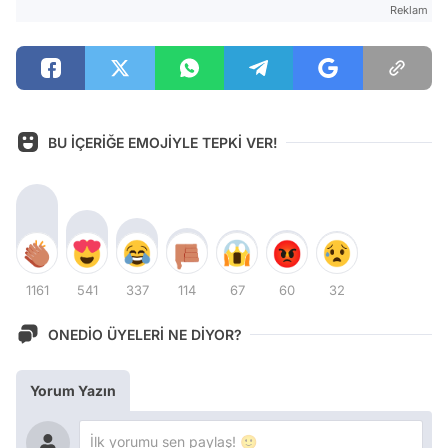
Reklam
BU İÇERİĞE EMOJİYLE TEPKİ VER!
1161
541
337
114
67
60
32
ONEDİO ÜYELERİ NE DİYOR?
Yorum Yazın