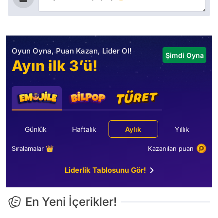
Oyun Oyna, Puan Kazan, Lider Ol!
Şimdi Oyna
Ayın ilk 3’ü!
Günlük
Haftalık
Aylık
Yıllık
Sıralamalar 👑
Kazanılan puan
Liderlik Tablosunu Gör!
En Yeni İçerikler!