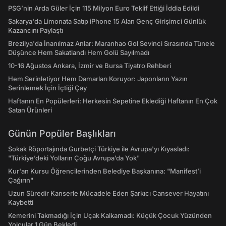
PSG’nin Arda Güler İçin 115 Milyon Euro Teklif Ettiği İddia Edildi
Sakarya'da Limonata Satıp iPhone 15 Alan Genç Girişimci Günlük
Kazancını Paylaştı
Brezilya'da İnanılmaz Anlar: Maranhao Gol Sevinci Sırasında Tünele
Düşünce Hem Sakatlandı Hem Golü Sayılmadı
10-16 Ağustos Ankara, İzmir ve Bursa Tiyatro Rehberi
Hem Serinletiyor Hem Damarları Koruyor: Japonların Yazın
Serinlemek İçin İçtiği Çay
Haftanın En Popülerleri: Herkesin Sepetine Eklediği Haftanın En Çok
Satan Ürünleri
Günün Popüler Başlıkları
Sokak Röportajında Gurbetçi Türkiye ile Avrupa'yı Kıyasladı:
"Türkiye’deki Yolların Çoğu Avrupa’da Yok"
Kur'an Kursu Öğrencilerinden Belediye Başkanına: "Manifest’i
Çağırın"
Uzun Süredir Kanserle Mücadele Eden Şarkıcı Cansever Hayatını
Kaybetti
Kemerini Takmadığı İçin Uçak Kalkamadı: Küçük Çocuk Yüzünden
Yolcular 1 Gün Bekledi