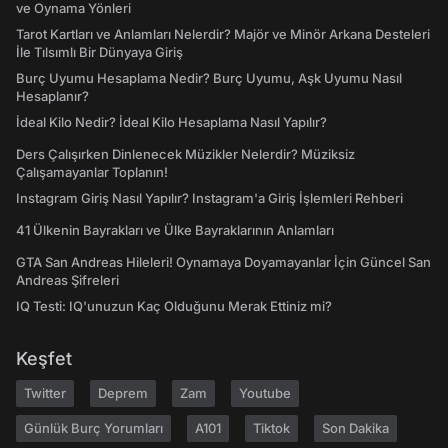
ve Oynama Yönleri
Tarot Kartları ve Anlamları Nelerdir? Majör ve Minör Arkana Desteleri
İle Tılsımlı Bir Dünyaya Giriş
Burç Uyumu Hesaplama Nedir? Burç Uyumu, Aşk Uyumu Nasıl
Hesaplanır?
İdeal Kilo Nedir? İdeal Kilo Hesaplama Nasıl Yapılır?
Ders Çalışırken Dinlenecek Müzikler Nelerdir? Müziksiz
Çalışamayanlar Toplanın!
Instagram Giriş Nasıl Yapılır? Instagram'a Giriş İşlemleri Rehberi
41 Ülkenin Bayrakları ve Ülke Bayraklarının Anlamları
GTA San Andreas Hileleri! Oynamaya Doyamayanlar İçin Güncel San
Andreas Şifreleri
IQ Testi: IQ'unuzun Kaç Olduğunu Merak Ettiniz mi?
Keşfet
Twitter
Deprem
Zam
Youtube
Günlük Burç Yorumları
A101
Tiktok
Son Dakika