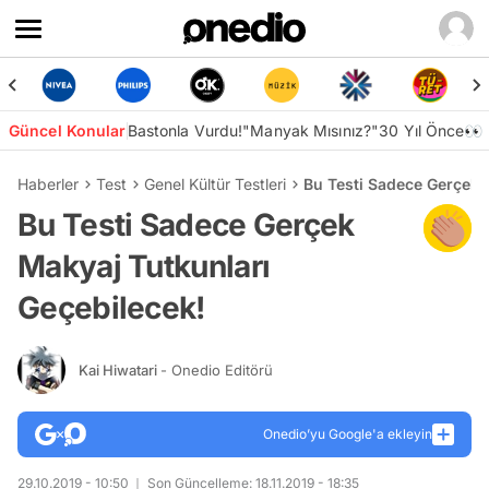
Güncel Konular
Bastonla Vurdu!
"Manyak Mısınız?"
30 Yıl Önce👀
Haberler
Test
Genel Kültür Testleri
Bu Testi Sadece Gerçek 
Bu Testi Sadece Gerçek
Makyaj Tutkunları
Geçebilecek!
Kai Hiwatari
- Onedio Editörü
Onedio’yu Google'a ekleyin
29.10.2019 - 10:50
Son Güncelleme: 18.11.2019 - 18:35