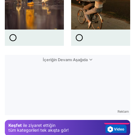
İçeriğin Devamı Aşağıda
Video
Test
Gündem
Reklam
Magazin
Keşfet
ile ziyaret ettiğin
Video
tüm kategorileri tek akışta gör!