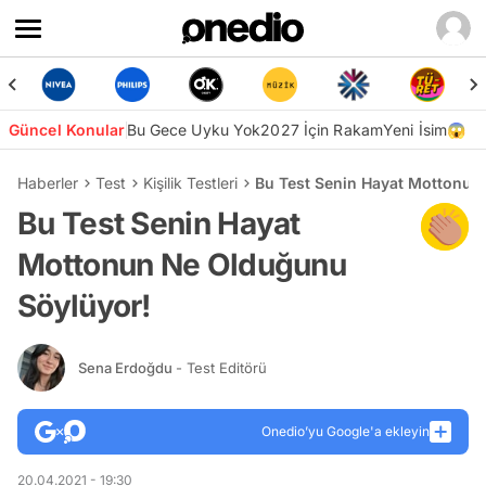
Güncel Konular
Bu Gece Uyku Yok
2027 İçin Rakam
Yeni İsim😱
Haberler
Test
Kişilik Testleri
Bu Test Senin Hayat Mottonun
Bu Test Senin Hayat
Mottonun Ne Olduğunu
Söylüyor!
Sena Erdoğdu
- Test Editörü
Onedio’yu Google'a ekleyin
20.04.2021 - 19:30