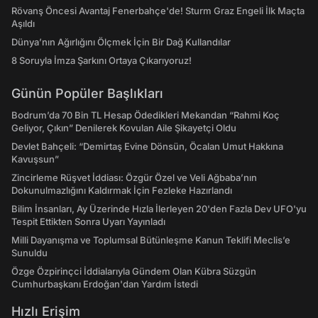
Rövanş Öncesi Avantaj Fenerbahçe'de! Sturm Graz Engeli İlk Maçta
Aşıldı
Dünya’nın Ağırlığını Ölçmek İçin Bir Dağ Kullandılar
8 Soruyla İmza Şarkını Ortaya Çıkarıyoruz!
Günün Popüler Başlıkları
Bodrum’da 70 Bin TL Hesap Ödedikleri Mekandan “Rahmi Koç
Geliyor, Çıkın” Denilerek Kovulan Aile Şikayetçi Oldu
Devlet Bahçeli: “Demirtaş Evine Dönsün, Öcalan Umut Hakkına
Kavuşsun”
Zincirleme Rüşvet İddiası: Özgür Özel ve Veli Ağbaba’nın
Dokunulmazlığını Kaldırmak İçin Fezleke Hazırlandı
Bilim İnsanları, Ay Üzerinde Hızla İlerleyen 20'den Fazla Dev UFO'yu
Tespit Ettikten Sonra Uyarı Yayınladı
Milli Dayanışma ve Toplumsal Bütünleşme Kanun Teklifi Meclis’e
Sunuldu
Özge Özpirinçci İddialarıyla Gündem Olan Kübra Süzgün
Cumhurbaşkanı Erdoğan'dan Yardım İstedi
Hızlı Erişim