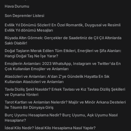
Hava Durumu
Son Depremler Listesi
Evlilik Yıl Dönümü Sözleri! En Özel Romantik, Duygusal ve Resimli
Evlilik Yıl dönümü Mesajları
Rüyada Altın Görmek: Gerçekler de Saadetiniz de Çil Çil Altınlarda
Saklı Olabilir!
Doğal Taşların Merak Edilen Tüm Etkileri, Enerjileri ve Şifa Alanları:
Hangi Doğal Taş Ne İşe Yarar?
Emojilerin Anlamları: 2023 WhatsApp, Instagram ve Twitter'da En
Çok Kullanılan Emojiler ve Anlamları
Atasözleri ve Anlamları: A'dan Z'ye Gündelik Hayatta En Sık
Kullanılan Atasözleri ve Anlamları
Tavla Diziliş Şekli Nasıldır? Erkek Tavlası ve Kız Tavlası Diziliş Şekilleri
ve Oynama Yönleri
Tarot Kartları ve Anlamları Nelerdir? Majör ve Minör Arkana Desteleri
İle Tılsımlı Bir Dünyaya Giriş
Burç Uyumu Hesaplama Nedir? Burç Uyumu, Aşk Uyumu Nasıl
Hesaplanır?
İdeal Kilo Nedir? İdeal Kilo Hesaplama Nasıl Yapılır?