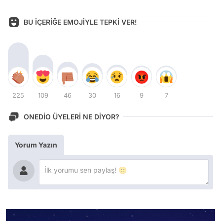
BU İÇERİĞE EMOJİYLE TEPKİ VER!
225
109
46
30
16
9
7
ONEDİO ÜYELERİ NE DİYOR?
Yorum Yazın