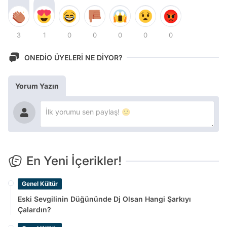
3
1
0
0
0
0
0
ONEDİO ÜYELERİ NE DİYOR?
Yorum Yazın
En Yeni İçerikler!
Genel Kültür
Eski Sevgilinin Düğününde Dj Olsan Hangi Şarkıyı
Çalardın?