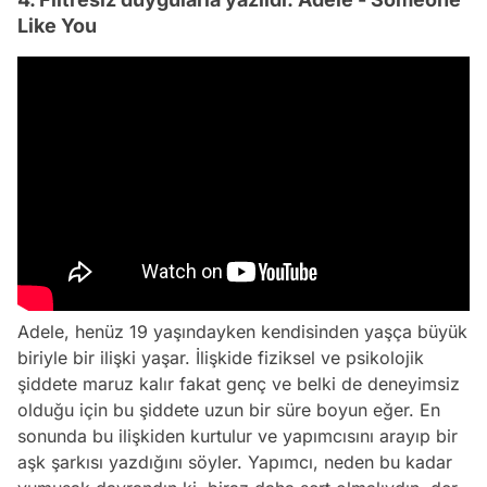
Like You
Adele, henüz 19 yaşındayken kendisinden yaşça büyük
biriyle bir ilişki yaşar. İlişkide fiziksel ve psikolojik
şiddete maruz kalır fakat genç ve belki de deneyimsiz
olduğu için bu şiddete uzun bir süre boyun eğer. En
sonunda bu ilişkiden kurtulur ve yapımcısını arayıp bir
aşk şarkısı yazdığını söyler. Yapımcı, neden bu kadar