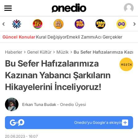
Güncel Konular
Kural Değişiyor
Emekli Zammı
Acı Gerçekler
Haberler
Genel Kültür
Müzik
Bu Sefer Hafızalarımıza Kazına
Bu Sefer Hafızalarımıza
Kazınan Yabancı Şarkıların
Hikayelerini İnceliyoruz!
Erkan Tuna Budak
- Onedio Üyesi
Onedio’yu Google'a ekleyin
20.06.2023 - 16:07