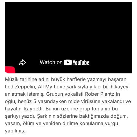
Müzik tarihine adını büyük harflerle yazmayı başaran
Led Zeppelin, All My Love şarkısıyla yıkıcı bir hikayeyi
anlatmak istemiş. Grubun vokalisti Rober Plantz'in
oğlu, henüz 5 yaşındayken mide virüsüne yakalandı ve
hayatını kaybetti. Bunun üzerine grup toplanıp bu
şarkıyı yazdı. Şarkının sözlerine baktığımızda doğum,
yaşam, ölüm ve yeniden dirilme konularına vurgu
yapılmış.