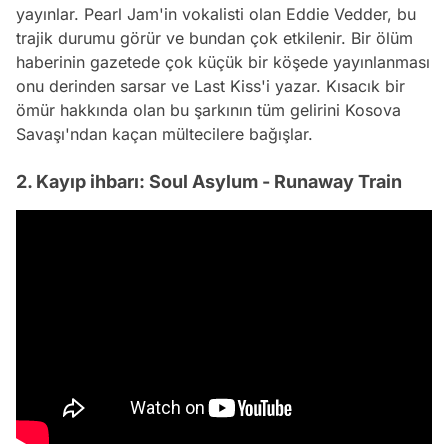
yayınlar. Pearl Jam'in vokalisti olan Eddie Vedder, bu
trajik durumu görür ve bundan çok etkilenir. Bir ölüm
haberinin gazetede çok küçük bir köşede yayınlanması
onu derinden sarsar ve Last Kiss'i yazar. Kısacık bir
ömür hakkında olan bu şarkının tüm gelirini Kosova
Savaşı'ndan kaçan mültecilere bağışlar.
2. Kayıp ihbarı: Soul Asylum - Runaway Train