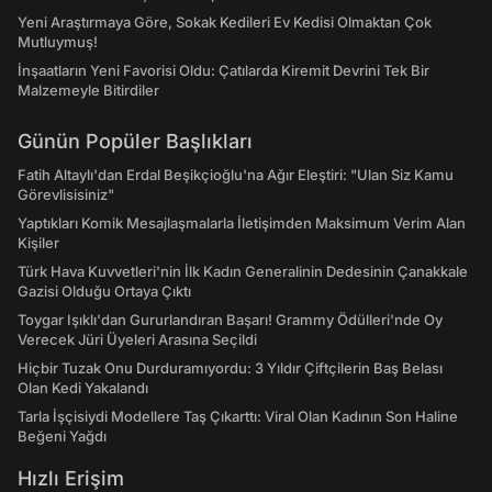
Yeni Araştırmaya Göre, Sokak Kedileri Ev Kedisi Olmaktan Çok
Mutluymuş!
İnşaatların Yeni Favorisi Oldu: Çatılarda Kiremit Devrini Tek Bir
Malzemeyle Bitirdiler
Günün Popüler Başlıkları
Fatih Altaylı'dan Erdal Beşikçioğlu'na Ağır Eleştiri: "Ulan Siz Kamu
Görevlisisiniz"
Yaptıkları Komik Mesajlaşmalarla İletişimden Maksimum Verim Alan
Kişiler
Türk Hava Kuvvetleri'nin İlk Kadın Generalinin Dedesinin Çanakkale
Gazisi Olduğu Ortaya Çıktı
Toygar Işıklı'dan Gururlandıran Başarı! Grammy Ödülleri'nde Oy
Verecek Jüri Üyeleri Arasına Seçildi
Hiçbir Tuzak Onu Durduramıyordu: 3 Yıldır Çiftçilerin Baş Belası
Olan Kedi Yakalandı
Tarla İşçisiydi Modellere Taş Çıkarttı: Viral Olan Kadının Son Haline
Beğeni Yağdı
Hızlı Erişim