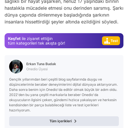
sağlıklı bir hayat yaşarken, henüz 17 yaşındaki birinin
Test
hastalıkla mücadele etmesi onu derinden sarsmış. Şarkı
Gündem
dünya çapında dinlenmeye başladığında şarkının
insanlara hissettirdiği şeyler altında ezildiğini söyledi.
Magazin
Video
Keşfet
ile ziyaret ettiğin
Test
tüm kategorileri tek akışta gör!
Erkan Tuna Budak
Onedio Üyesi
Gençlik yıllarımdan beri çeşitli blog sayfalarında duygu ve
düşüncelerimle beraber deneyimlerimi dijital dünyaya aktarıyorum.
Daha sonra benim için Onedio'da editör olmak büyük bir adım oldu.
2022'den bu yana çeşitli markalarla beraber Onedio'da
okuyucuların ilgisini çeken, gündemi hızlıca yakalayan ve herkesin
kendisinden bir parça bulabileceği liste ve test içerikleri
hazırlıyorum.
Tüm içerikleri