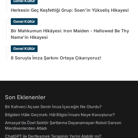
Genel Kültür
Herkesin Geç Keşfettiği Grup: Soen'in Yükseliş Hikayesi
Genel Kültür
Bir Mahkumun Hikâyesi: Iron Maiden - Hallowed Be Thy
Name'in Hikayesi
Genel Kültür
8 Soruyla İmza Şarkını Ortaya Çıkarıyoruz!
Son Eklenenler
Bir Kahveci Açsan Senin İmza İçeceğin Ne Olurdu?
Bilgiden Hâle Geçmek: Hâl Bilgisi İnsanı Neye Kavuşturur?
Amasya'da Özel Sektör Şartlarına Dayanamayan Robot Garson
Merdivenlerden Atladı
ChatGPT ile Dertleşmek Terapinin Yerini Alabilir mi?