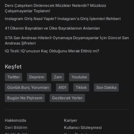
Ders Çalışırken Dinlenecek Müzikler Nelerdir? Müziksiz
Çalışamayanlar Toplanın!
Instagram Giriş Nasıl Yapılır? Instagram'a Giriş İşlemleri Rehberi
41 Ülkenin Bayrakları ve Ülke Bayraklarının Anlamları
GTA San Andreas Hileleri! Oynamaya Doyamayanlar İçin Güncel San
Andreas Şifreleri
IQ Testi: IQ'unuzun Kaç Olduğunu Merak Ettiniz mi?
Keşfet
Twitter
Deprem
Zam
Youtube
Günlük Burç Yorumları
A101
Tiktok
Son Dakika
Bugün Ne Pişirsem
Gezilecek Yerler
Hakkımızda
Kariyer
Geri Bildirim
Kullanıcı Sözleşmesi