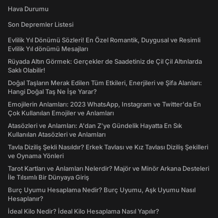
Hava Durumu
Son Depremler Listesi
Evlilik Yıl Dönümü Sözleri! En Özel Romantik, Duygusal ve Resimli
Evlilik Yıl dönümü Mesajları
Rüyada Altın Görmek: Gerçekler de Saadetiniz de Çil Çil Altınlarda
Saklı Olabilir!
Doğal Taşların Merak Edilen Tüm Etkileri, Enerjileri ve Şifa Alanları:
Hangi Doğal Taş Ne İşe Yarar?
Emojilerin Anlamları: 2023 WhatsApp, Instagram ve Twitter'da En
Çok Kullanılan Emojiler ve Anlamları
Atasözleri ve Anlamları: A'dan Z'ye Gündelik Hayatta En Sık
Kullanılan Atasözleri ve Anlamları
Tavla Diziliş Şekli Nasıldır? Erkek Tavlası ve Kız Tavlası Diziliş Şekilleri
ve Oynama Yönleri
Tarot Kartları ve Anlamları Nelerdir? Majör ve Minör Arkana Desteleri
İle Tılsımlı Bir Dünyaya Giriş
Burç Uyumu Hesaplama Nedir? Burç Uyumu, Aşk Uyumu Nasıl
Hesaplanır?
İdeal Kilo Nedir? İdeal Kilo Hesaplama Nasıl Yapılır?