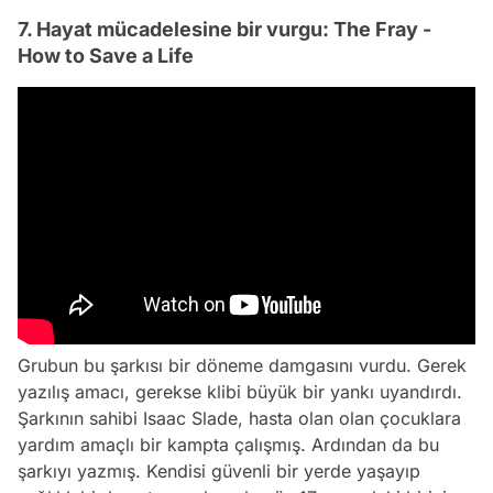
7. Hayat mücadelesine bir vurgu: The Fray -
How to Save a Life
Grubun bu şarkısı bir döneme damgasını vurdu. Gerek
yazılış amacı, gerekse klibi büyük bir yankı uyandırdı.
Şarkının sahibi Isaac Slade, hasta olan olan çocuklara
yardım amaçlı bir kampta çalışmış. Ardından da bu
Video
şarkıyı yazmış. Kendisi güvenli bir yerde yaşayıp