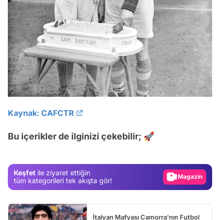
Kaynak: CAFCTR
Video
Test
Bu içerikler de ilginizi çekebilir; 🚀
Gündem
Magazin
Keşfet
ile ziyaret ettiğin
Video
tüm kategorileri tek akışta gör!
Test
İtalyan Mafyası Camorra'nın Futbol