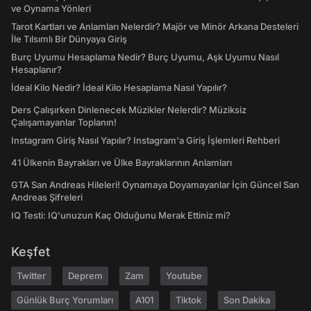
ve Oynama Yönleri
Tarot Kartları ve Anlamları Nelerdir? Majör ve Minör Arkana Desteleri
İle Tılsımlı Bir Dünyaya Giriş
Burç Uyumu Hesaplama Nedir? Burç Uyumu, Aşk Uyumu Nasıl
Hesaplanır?
İdeal Kilo Nedir? İdeal Kilo Hesaplama Nasıl Yapılır?
Ders Çalışırken Dinlenecek Müzikler Nelerdir? Müziksiz
Çalışamayanlar Toplanın!
Instagram Giriş Nasıl Yapılır? Instagram'a Giriş İşlemleri Rehberi
41 Ülkenin Bayrakları ve Ülke Bayraklarının Anlamları
GTA San Andreas Hileleri! Oynamaya Doyamayanlar İçin Güncel San
Andreas Şifreleri
IQ Testi: IQ'unuzun Kaç Olduğunu Merak Ettiniz mi?
Keşfet
Twitter
Deprem
Zam
Youtube
Günlük Burç Yorumları
A101
Tiktok
Son Dakika