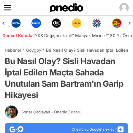
Güncel Konular
YKS Değişecek mi?
"Manyak Mısınız?"
30 Yıl Önc
Haberler
Goygoy
Bu Nasıl Olay? Sisli Havadan İptal Edilen
Bu Nasıl Olay? Sisli Havadan
İptal Edilen Maçta Sahada
Unutulan Sam Bartram'ın Garip
Hikayesi
Soner Çağlayan
- Onedio Editörü
Onedio’yu Google'a ekleyin