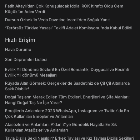
Fatih Altaylı’dan Çok Konuşulacak İddia: ROK İtirafçı Oldu Cem
Küçük’ün Adını Verdi
Dursun Özbek'in Veda Davetine Icardi'den Soğuk Yanıt
‘Terörsüz Türkiye Yasası’ Teklifi Adalet Komisyonu'nda Kabul Edildi
Hızlı Erişim
Hava Durumu
Son Depremler Listesi
Evlilik Yıl Dönümü Sözleri! En Özel Romantik, Duygusal ve Resimli
Evlilik Yıl dönümü Mesajları
Rüyada Altın Görmek: Gerçekler de Saadetiniz de Çil Çil Altınlarda
Saklı Olabilir!
Doğal Taşların Merak Edilen Tüm Etkileri, Enerjileri ve Şifa Alanları:
Hangi Doğal Taş Ne İşe Yarar?
Emojilerin Anlamları: 2023 WhatsApp, Instagram ve Twitter'da En
Çok Kullanılan Emojiler ve Anlamları
Atasözleri ve Anlamları: A'dan Z'ye Gündelik Hayatta En Sık
Kullanılan Atasözleri ve Anlamları
Tavla Diziliş Şekli Nasıldır? Erkek Tavlası ve Kız Tavlası Diziliş Şekilleri