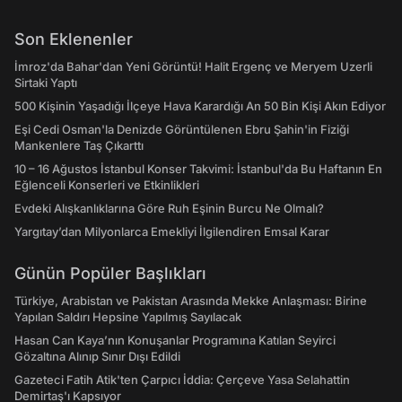
Son Eklenenler
İmroz'da Bahar'dan Yeni Görüntü! Halit Ergenç ve Meryem Uzerli
Sirtaki Yaptı
500 Kişinin Yaşadığı İlçeye Hava Karardığı An 50 Bin Kişi Akın Ediyor
Eşi Cedi Osman'la Denizde Görüntülenen Ebru Şahin'in Fiziği
Mankenlere Taş Çıkarttı
10 – 16 Ağustos İstanbul Konser Takvimi: İstanbul'da Bu Haftanın En
Eğlenceli Konserleri ve Etkinlikleri
Evdeki Alışkanlıklarına Göre Ruh Eşinin Burcu Ne Olmalı?
Yargıtay’dan Milyonlarca Emekliyi İlgilendiren Emsal Karar
Günün Popüler Başlıkları
Türkiye, Arabistan ve Pakistan Arasında Mekke Anlaşması: Birine
Yapılan Saldırı Hepsine Yapılmış Sayılacak
Hasan Can Kaya’nın Konuşanlar Programına Katılan Seyirci
Gözaltına Alınıp Sınır Dışı Edildi
Gazeteci Fatih Atik'ten Çarpıcı İddia: Çerçeve Yasa Selahattin
Demirtaş'ı Kapsıyor