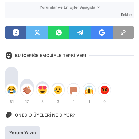
Yorumlar ve Emojiler Aşağıda
Reklam
BU İÇERİĞE EMOJİYLE TEPKİ VER!
81
17
8
3
1
1
0
ONEDİO ÜYELERİ NE DİYOR?
Yorum Yazın