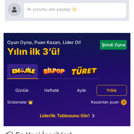
Oyun Oyna, Puan Kazan, Lider Ol!
Şimdi Oyna
Yılın ilk 3’ü!
Günlük
Haftalık
Aylık
Yıllık
Sıralamalar 👑
Kazanılan puan
Liderlik Tablosunu Gör!