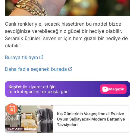
Canlı renkleriyle, sıcacık hissettiren bu model bizce
sevdiğinize verebileceğiniz güzel bir hediye olabilir.
Seramik ürünleri sevenler için hem güzel bir hediye de
olabilir.
Video
Buraya tıklayın
Test
Daha fazla seçenek burada
Gündem
Magazin
Keşfet
ile ziyaret ettiğin
Video
tüm kategorileri tek akışta gör!
Test
Kış Günlerinin Vazgeçilmezi! Evinize
Uyum Sağlayacak Modern Battaniye
Tavsiyeleri