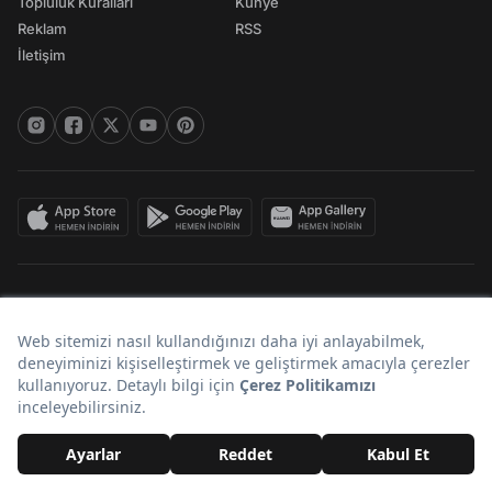
Topluluk Kuralları
Künye
Reklam
RSS
İletişim
© 2026 Onedio. Her hakkı saklıdır.
Bir
markasıdır.