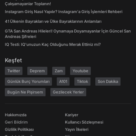
Çalışamayanlar Toplanın!
Instagram Giriş Nasıl Yapılır? Instagram'a Giriş İşlemleri Rehberi
41 Ülkenin Bayrakları ve Ülke Bayraklarının Anlamları
GTA San Andreas Hileleri! Oynamaya Doyamayanlar İçin Güncel San
Andreas Şifreleri
IQ Testi: IQ'unuzun Kaç Olduğunu Merak Ettiniz mi?
Keşfet
Twitter
Deprem
Zam
Youtube
Günlük Burç Yorumları
A101
Tiktok
Son Dakika
Bugün Ne Pişirsem
Gezilecek Yerler
Hakkımızda
Kariyer
Geri Bildirim
Kullanıcı Sözleşmesi
Gizlilik Politikası
Yayın İlkeleri