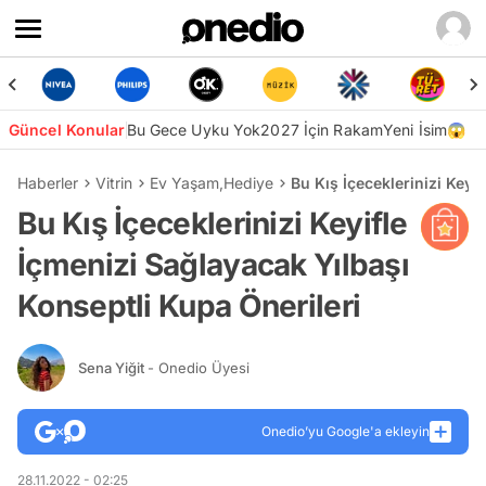
Güncel Konular
Bu Gece Uyku Yok
2027 İçin Rakam
Yeni İsim😱
Haberler
Vitrin
Ev Yaşam
,
Hediye
Bu Kış İçeceklerinizi Keyi
Bu Kış İçeceklerinizi Keyifle
İçmenizi Sağlayacak Yılbaşı
Konseptli Kupa Önerileri
Sena Yiğit
- Onedio Üyesi
Onedio’yu Google'a ekleyin
28.11.2022 - 02:25