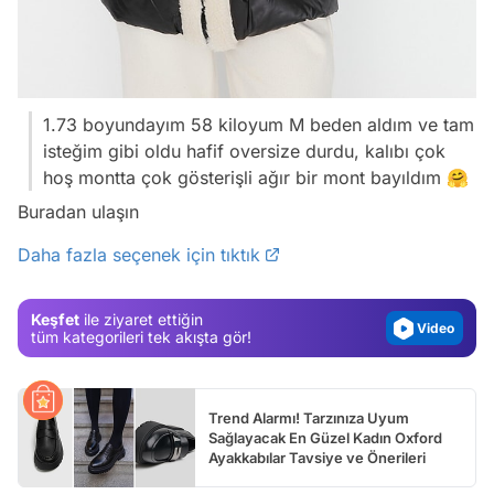
1.73 boyundayım 58 kiloyum M beden aldım ve tam
isteğim gibi oldu hafif oversize durdu, kalıbı çok
hoş montta çok gösterişli ağır bir mont bayıldım 🤗
Video
Buradan ulaşın
Test
Daha fazla seçenek için tıktık
Gündem
Magazin
Keşfet
ile ziyaret ettiğin
Video
tüm kategorileri tek akışta gör!
Test
Trend Alarmı! Tarzınıza Uyum
Sağlayacak En Güzel Kadın Oxford
Ayakkabılar Tavsiye ve Önerileri