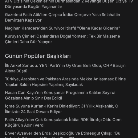
ATV Dizisinin Çekimlerinin Durmasından 2 Reytinge Düşen Diziye TV
Dünyasında Bugün Yaşananlar
Gazeteci Fatih Atik'ten Çarpıcı İddia: Çerçeve Yasa Selahattin
Demirtaş'ı Kapsıyor
Nagihan Karadere'den Survivor İtirafı! "Ölene Kadar Giderim"
Kuruyan Çimleri Canlandıran Doğal Yöntem: Tek Bir Malzeme
Çimleri Daha Gür Yapıyor
Günün Popüler Başlıkları
İlk Anket Sonucu: YENİ Parti'nin Oy Oranı Belli Oldu, CHP Barajın
Altına Düştü!
Türkiye, Arabistan ve Pakistan Arasında Mekke Anlaşması: Birine
Yapılan Saldırı Hepsine Yapılmış Sayılacak
Hasan Can Kaya’nın Konuşanlar Programına Katılan Seyirci
Gözaltına Alınıp Sınır Dışı Edildi
İçme Suyuna Kur'an-ı Kerim Dinletiliyor: 31 Yıllık Alışkanlık, O
İlimizde 24 Saat Devam Ediyor
Fatih Altaylı’dan Çok Konuşulacak İddia: ROK İtirafçı Oldu Cem
Küçük’ün Adını Verdi
Enver Aysever'den Erdal Beşikçioğlu ve Etimesgut Çıkışı: “Bu