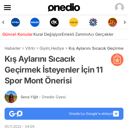
Güncel Konular
Kural Değişiyor
Emekli Zammı
Acı Gerçekler
Haberler
Vitrin
Giyim
,
Hediye
Kış Aylarını Sıcacık Geçirmek 
Kış Aylarını Sıcacık
Geçirmek İsteyenler İçin 11
Spor Mont Önerisi
Sena Yiğit
- Onedio Üyesi
Onedio’yu Google'a ekleyin
05.11.2022 - 04:05