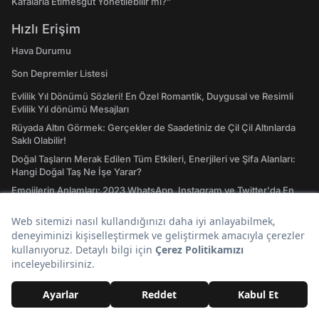
Kafalarla Etimesgut Yönetilebilir mi?”
Hızlı Erişim
Hava Durumu
Son Depremler Listesi
Evlilik Yıl Dönümü Sözleri! En Özel Romantik, Duygusal ve Resimli
Evlilik Yıl dönümü Mesajları
Rüyada Altın Görmek: Gerçekler de Saadetiniz de Çil Çil Altınlarda
Saklı Olabilir!
Doğal Taşların Merak Edilen Tüm Etkileri, Enerjileri ve Şifa Alanları:
Hangi Doğal Taş Ne İşe Yarar?
Emojilerin Anlamları: 2023 WhatsApp, Instagram ve Twitter'da En
Çok Kullanılan Emojiler ve Anlamları
Atasözleri ve Anlamları: A'dan Z'ye Gündelik Hayatta En Sık
Kullanılan Atasözleri ve Anlamları
Tavla Diziliş Şekli Nasıldır? Erkek Tavlası ve Kız Tavlası Diziliş Şekilleri
ve Oynama Yönleri
Tarot Kartları ve Anlamları Nelerdir? Majör ve Minör Arkana Desteleri
İle Tılsımlı Bir Dünyaya Giriş
Burç Uyumu Hesaplama Nedir? Burç Uyumu, Aşk Uyumu Nasıl