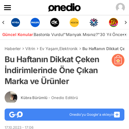
Güncel Konular
Bastonla Vurdu!
"Manyak Mısınız?"
30 Yıl Önce👀
Haberler
Vitrin
Ev Yaşam
,
Elektronik
Bu Haftanın Dikkat Çek
Bu Haftanın Dikkat Çeken
İndirimlerinde Öne Çıkan
Marka ve Ürünler
Kübra Bürümlü
- Onedio Editörü
Onedio’yu Google'a ekleyin
17.10.2023 - 17:06