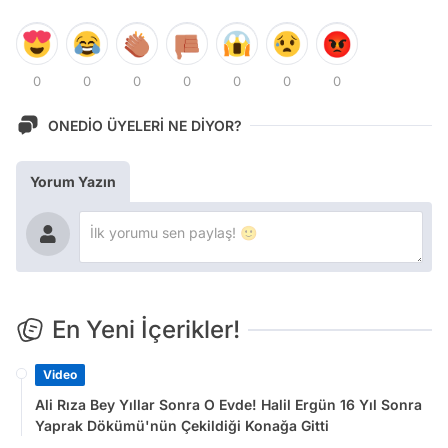
0
0
0
0
0
0
0
ONEDİO ÜYELERİ NE DİYOR?
Yorum Yazın
En Yeni İçerikler!
Video
Ali Rıza Bey Yıllar Sonra O Evde! Halil Ergün 16 Yıl Sonra
Yaprak Dökümü'nün Çekildiği Konağa Gitti