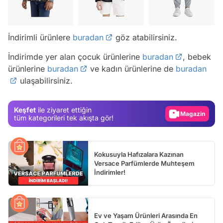
İndirimli ürünlere
buradan
göz atabilirsiniz.
Video
İndirimde yer alan çocuk ürünlerine
buradan
, bebek
Test
ürünlerine
buradan
ve kadın ürünlerine de
buradan
ulaşabilirsiniz.
Gündem
Magazin
Keşfet
ile ziyaret ettiğin
Video
tüm kategorileri tek akışta gör!
Test
Kokusuyla Hafızalara Kazınan
Versace Parfümlerde Muhteşem
İndirimler!
Ev ve Yaşam Ürünleri Arasında En