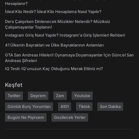
Hesaplanır?
İdeal Kilo Nedir? İdeal Kilo Hesaplama Nasıl Yapılır?
Ders Çalışırken Dinlenecek Müzikler Nelerdir? Müziksiz
Çalışamayanlar Toplanın!
Instagram Giriş Nasıl Yapılır? Instagram'a Giriş İşlemleri Rehberi
41 Ülkenin Bayrakları ve Ülke Bayraklarının Anlamları
GTA San Andreas Hileleri! Oynamaya Doyamayanlar İçin Güncel San
Andreas Şifreleri
IQ Testi: IQ'unuzun Kaç Olduğunu Merak Ettiniz mi?
Keşfet
Twitter
Deprem
Zam
Youtube
Günlük Burç Yorumları
A101
Tiktok
Son Dakika
Bugün Ne Pişirsem
Gezilecek Yerler