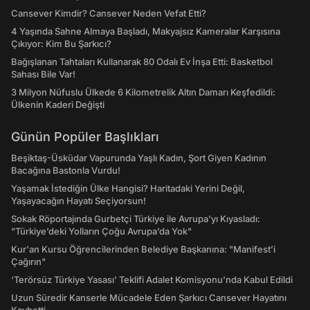
Cansever Kimdir? Cansever Neden Vefat Etti?
4 Yaşında Sahne Almaya Başladı, Makyajsız Kameralar Karşısına
Çıkıyor: Kim Bu Şarkıcı?
Bağışlanan Tahtaları Kullanarak 80 Odalı Ev İnşa Etti: Basketbol
Sahası Bile Var!
3 Milyon Nüfuslu Ülkede 6 Kilometrelik Altın Damarı Keşfedildi:
Ülkenin Kaderi Değişti
Günün Popüler Başlıkları
Beşiktaş-Üsküdar Vapurunda Yaşlı Kadın, Şort Giyen Kadının
Bacağına Bastonla Vurdu!
Yaşamak İstediğin Ülke Hangisi? Haritadaki Yerini Değil,
Yaşayacağın Hayatı Seçiyorsun!
Sokak Röportajında Gurbetçi Türkiye ile Avrupa'yı Kıyasladı:
"Türkiye’deki Yolların Çoğu Avrupa’da Yok"
Kur'an Kursu Öğrencilerinden Belediye Başkanına: "Manifest’i
Çağırın"
‘Terörsüz Türkiye Yasası’ Teklifi Adalet Komisyonu'nda Kabul Edildi
Uzun Süredir Kanserle Mücadele Eden Şarkıcı Cansever Hayatını