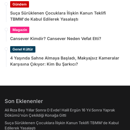
Gündem
Suça Sürüklenen Çocuklara İlişkin Kanun Teklifi
TBMM'de Kabul Edilerek Yasalaştı
Magazin
Cansever Kimdir? Cansever Neden Vefat Etti?
Genel Kültür
4 Yaşında Sahne Almaya Başladı, Makyajsız Kameralar
Karşısına Çıkıyor: Kim Bu Şarkıcı?
Son Eklenenler
Ali Rıza Bey Yıllar Sonra O Evde! Halil Ergün 16 Yıl Sonra Yaprak
Dökümü'nün Çekildiği Konağa Gitti
Suça Sürüklenen Çocuklara İlişkin Kanun Teklifi TBMM'de Kabul
Edilerek Yasalaştı