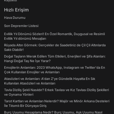
Kaybetti
Hızlı Erişim
Hava Durumu
Son Depremler Listesi
Evlilik Yıl Dönümü Sözleri! En Özel Romantik, Duygusal ve Resimli
Evlilik Yıl dönümü Mesajları
Rüyada Altın Görmek: Gerçekler de Saadetiniz de Çil Çil Altınlarda
Saklı Olabilir!
Doğal Taşların Merak Edilen Tüm Etkileri, Enerjileri ve Şifa Alanları:
Hangi Doğal Taş Ne İşe Yarar?
Emojilerin Anlamları: 2023 WhatsApp, Instagram ve Twitter'da En
Çok Kullanılan Emojiler ve Anlamları
Atasözleri ve Anlamları: A'dan Z'ye Gündelik Hayatta En Sık
Kullanılan Atasözleri ve Anlamları
Tavla Diziliş Şekli Nasıldır? Erkek Tavlası ve Kız Tavlası Diziliş Şekilleri
ve Oynama Yönleri
Tarot Kartları ve Anlamları Nelerdir? Majör ve Minör Arkana Desteleri
İle Tılsımlı Bir Dünyaya Giriş
Burç Uyumu Hesaplama Nedir? Burç Uyumu, Aşk Uyumu Nasıl