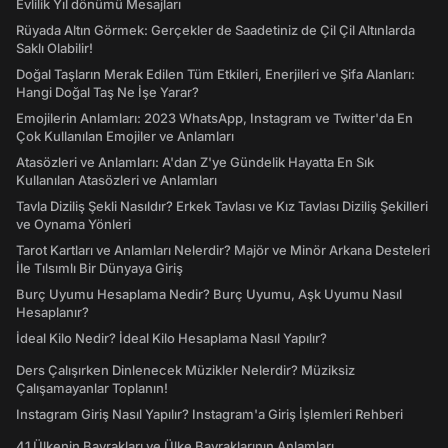
Evlilik Yıl dönümü Mesajları
Rüyada Altın Görmek: Gerçekler de Saadetiniz de Çil Çil Altınlarda
Saklı Olabilir!
Doğal Taşların Merak Edilen Tüm Etkileri, Enerjileri ve Şifa Alanları:
Hangi Doğal Taş Ne İşe Yarar?
Emojilerin Anlamları: 2023 WhatsApp, Instagram ve Twitter'da En
Çok Kullanılan Emojiler ve Anlamları
Atasözleri ve Anlamları: A'dan Z'ye Gündelik Hayatta En Sık
Kullanılan Atasözleri ve Anlamları
Tavla Diziliş Şekli Nasıldır? Erkek Tavlası ve Kız Tavlası Diziliş Şekilleri
ve Oynama Yönleri
Tarot Kartları ve Anlamları Nelerdir? Majör ve Minör Arkana Desteleri
İle Tılsımlı Bir Dünyaya Giriş
Burç Uyumu Hesaplama Nedir? Burç Uyumu, Aşk Uyumu Nasıl
Hesaplanır?
İdeal Kilo Nedir? İdeal Kilo Hesaplama Nasıl Yapılır?
Ders Çalışırken Dinlenecek Müzikler Nelerdir? Müziksiz
Çalışamayanlar Toplanın!
Instagram Giriş Nasıl Yapılır? Instagram'a Giriş İşlemleri Rehberi
41 Ülkenin Bayrakları ve Ülke Bayraklarının Anlamları