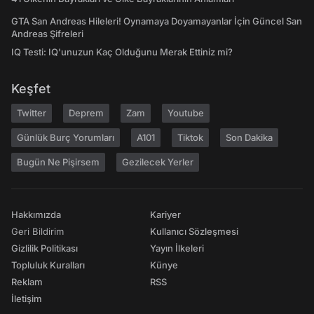
GTA San Andreas Hileleri! Oynamaya Doyamayanlar İçin Güncel San
Andreas Şifreleri
IQ Testi: IQ'unuzun Kaç Olduğunu Merak Ettiniz mi?
Keşfet
Twitter
Deprem
Zam
Youtube
Günlük Burç Yorumları
A101
Tiktok
Son Dakika
Bugün Ne Pişirsem
Gezilecek Yerler
Hakkımızda
Kariyer
Geri Bildirim
Kullanıcı Sözleşmesi
Gizlilik Politikası
Yayın İlkeleri
Topluluk Kuralları
Künye
Reklam
RSS
İletişim