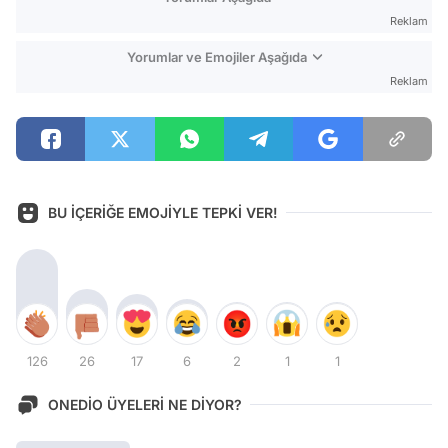
Reklam
Yorumlar ve Emojiler Aşağıda
Reklam
BU İÇERİĞE EMOJİYLE TEPKİ VER!
126
26
17
6
2
1
1
ONEDİO ÜYELERİ NE DİYOR?