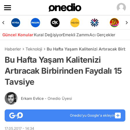
Güncel Konular
Kural Değişiyor
Emekli Zammı
Acı Gerçekler
Haberler
Teknoloji
Bu Hafta Yaşam Kalitenizi Artıracak Birbir
Bu Hafta Yaşam Kalitenizi
Artıracak Birbirinden Faydalı 15
Tavsiye
Erkam Evlice
- Onedio Üyesi
Onedio’yu Google'a ekleyin
17.05.2017 - 14:34