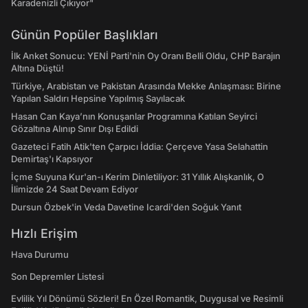
Karadenizli Çıkıyor"
Günün Popüler Başlıkları
İlk Anket Sonucu: YENİ Parti'nin Oy Oranı Belli Oldu, CHP Barajın
Altına Düştü!
Türkiye, Arabistan ve Pakistan Arasında Mekke Anlaşması: Birine
Yapılan Saldırı Hepsine Yapılmış Sayılacak
Hasan Can Kaya’nın Konuşanlar Programına Katılan Seyirci
Gözaltına Alınıp Sınır Dışı Edildi
Gazeteci Fatih Atik'ten Çarpıcı İddia: Çerçeve Yasa Selahattin
Demirtaş'ı Kapsıyor
İçme Suyuna Kur'an-ı Kerim Dinletiliyor: 31 Yıllık Alışkanlık, O
İlimizde 24 Saat Devam Ediyor
Dursun Özbek'in Veda Davetine Icardi'den Soğuk Yanıt
Hızlı Erişim
Hava Durumu
Son Depremler Listesi
Evlilik Yıl Dönümü Sözleri! En Özel Romantik, Duygusal ve Resimli