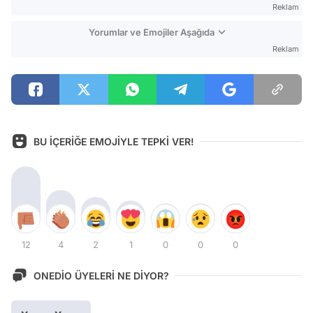
Reklam
Yorumlar ve Emojiler Aşağıda
Reklam
BU İÇERİĞE EMOJİYLE TEPKİ VER!
12
4
2
1
0
0
0
ONEDİO ÜYELERİ NE DİYOR?