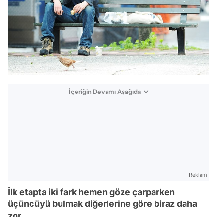
İçeriğin Devamı Aşağıda
Reklam
İlk etapta iki fark hemen göze çarparken
üçüncüyü bulmak diğerlerine göre biraz daha
zor.