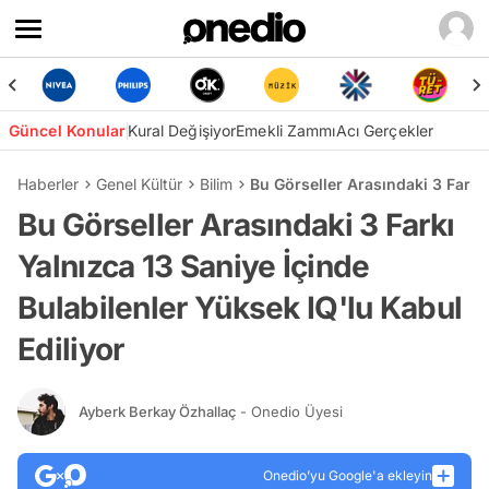
Güncel Konular
Kural Değişiyor
Emekli Zammı
Acı Gerçekler
Haberler
Genel Kültür
Bilim
Bu Görseller Arasındaki 3 Farkı 
Bu Görseller Arasındaki 3 Farkı
Yalnızca 13 Saniye İçinde
Bulabilenler Yüksek IQ'lu Kabul
Ediliyor
Ayberk Berkay Özhallaç
- Onedio Üyesi
Onedio’yu Google'a ekleyin