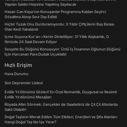
Yapılan Saldırı Hepsine Yapılmış Sayılacak
Hasan Can Kaya’nın Konuşanlar Programına Katılan Seyirci
Gözaltına Alınıp Sınır Dışı Edildi
Hiçbir Tuzak Onu Durduramıyordu: 3 Yıldır Çiftçilerin Baş Belası
Olan Kedi Yakalandı
İçme Suyuna Kur'an-ı Kerim Dinletiliyor: 31 Yıllık Alışkanlık, O
İlimizde 24 Saat Devam Ediyor
Sosyete Bu Düğünü Konuşuyor: Ünlü İş İnsanının Oğlunun Düğünü
İçin Harcanan Para Dudak Uçuklattı!
Hızlı Erişim
Hava Durumu
Son Depremler Listesi
Evlilik Yıl Dönümü Sözleri! En Özel Romantik, Duygusal ve Resimli
Evlilik Yıl dönümü Mesajları
Rüyada Altın Görmek: Gerçekler de Saadetiniz de Çil Çil Altınlarda
Saklı Olabilir!
Doğal Taşların Merak Edilen Tüm Etkileri, Enerjileri ve Şifa Alanları:
Hangi Doğal Taş Ne İşe Yarar?