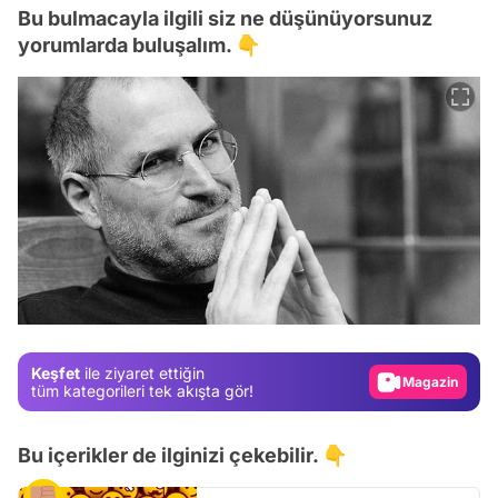
Bu bulmacayla ilgili siz ne düşünüyorsunuz
yorumlarda buluşalım. 👇
Video
Test
Gündem
Magazin
Keşfet
ile ziyaret ettiğin
Video
tüm kategorileri tek akışta gör!
Test
Bu içerikler de ilginizi çekebilir. 👇