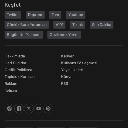
Keşfet
Twitter
Deprem
Zam
Youtube
Günlük Burç Yorumları
A101
Tiktok
Son Dakika
Bugün Ne Pişirsem
Gezilecek Yerler
Hakkımızda
Kariyer
Geri Bildirim
Kullanıcı Sözleşmesi
Gizlilik Politikası
Yayın İlkeleri
Topluluk Kuralları
Künye
Reklam
RSS
İletişim