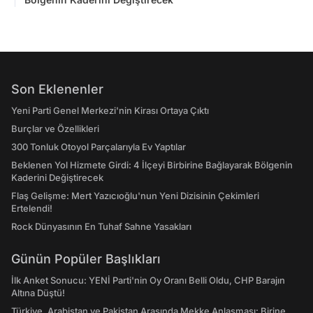
Son Eklenenler
Yeni Parti Genel Merkezi'nin Kirası Ortaya Çıktı
Burçlar ve Özellikleri
300 Tonluk Otoyol Parçalarıyla Ev Yaptılar
Beklenen Yol Hizmete Girdi: 4 İlçeyi Birbirine Bağlayarak Bölgenin
Kaderini Değiştirecek
Flaş Gelişme: Mert Yazıcıoğlu'nun Yeni Dizisinin Çekimleri
Ertelendi!
Rock Dünyasının En Tuhaf Sahne Yasakları
Günün Popüler Başlıkları
İlk Anket Sonucu: YENİ Parti'nin Oy Oranı Belli Oldu, CHP Barajın
Altına Düştü!
Türkiye, Arabistan ve Pakistan Arasında Mekke Anlaşması: Birine