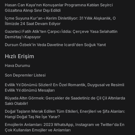
Hasan Can Kaya’nın Konuşanlar Programına Katılan Seyirci
Gözaltına Alınıp Sınır Dışı Edildi
İçme Suyuna Kur'an-ı Kerim Dinletiliyor: 31 Yıllık Alışkanlık, O
İlimizde 24 Saat Devam Ediyor
Gazeteci Fatih Atik'ten Çarpıcı İddia: Çerçeve Yasa Selahattin
Demirtaş'ı Kapsıyor
Dursun Özbek'in Veda Davetine Icardi'den Soğuk Yanıt
Hızlı Erişim
Hava Durumu
Son Depremler Listesi
Evlilik Yıl Dönümü Sözleri! En Özel Romantik, Duygusal ve Resimli
Evlilik Yıl dönümü Mesajları
Rüyada Altın Görmek: Gerçekler de Saadetiniz de Çil Çil Altınlarda
Saklı Olabilir!
Doğal Taşların Merak Edilen Tüm Etkileri, Enerjileri ve Şifa Alanları:
Hangi Doğal Taş Ne İşe Yarar?
Emojilerin Anlamları: 2023 WhatsApp, Instagram ve Twitter'da En
Çok Kullanılan Emojiler ve Anlamları