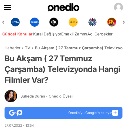
Güncel Konular
Kural Değişiyor
Emekli Zammı
Acı Gerçekler
Haberler
TV
Bu Akşam ( 27 Temmuz Çarşamba) Televizyonda
Bu Akşam ( 27 Temmuz
Çarşamba) Televizyonda Hangi
Filmler Var?
Şüheda Duran
- Onedio Üyesi
Onedio’yu Google'a ekleyin
27.07.2022 - 13:54