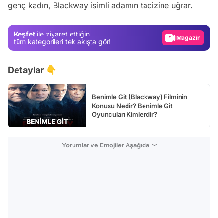
genç kadın, Blackway isimli adamın tacizine uğrar.
Test
Gündem
Keşfet
ile ziyaret ettiğin
Magazin
tüm kategorileri tek akışta gör!
Video
Detaylar 👇
Test
Benimle Git (Blackway) Filminin
Konusu Nedir? Benimle Git
Oyuncuları Kimlerdir?
Yorumlar ve Emojiler Aşağıda