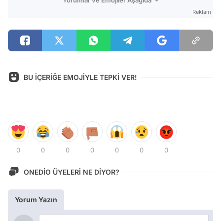
Yorumlar ve Emojiler Aşağıda
Reklam
BU İÇERİĞE EMOJİYLE TEPKİ VER!
0
0
0
0
0
0
0
ONEDİO ÜYELERİ NE DİYOR?
Yorum Yazın