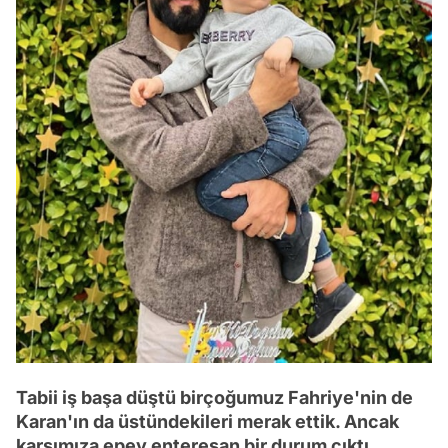
Tabii iş başa düştü birçoğumuz Fahriye'nin de
Karan'ın da üstündekileri merak ettik. Ancak
karşımıza epey enteresan bir durum çıktı.