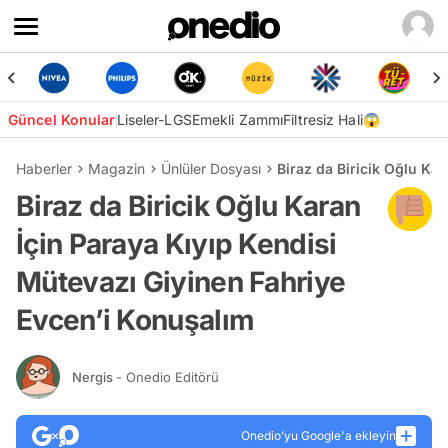
Güncel Konular
Liseler-LGS
Emekli Zammı
Filtresiz Hali😱
Haberler
Magazin
Ünlüler Dosyası
Biraz da Biricik Oğlu Ka
Biraz da Biricik Oğlu Karan
İçin Paraya Kıyıp Kendisi
Mütevazı Giyinen Fahriye
Evcen’i Konuşalım
Nergis
- Onedio Editörü
Onedio’yu Google'a ekleyin