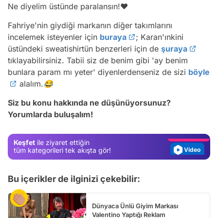
Ne diyelim üstünde paralansın!❤️
Fahriye'nin giydiği markanın diğer takımlarını
incelemek isteyenler için
buraya
; Karan'ınkini
üstündeki sweatishirtün benzerleri için de
şuraya
tıklayabilirsiniz. Tabii siz de benim gibi 'ay benim
bunlara param mı yeter' diyenlerdenseniz de sizi
böyle
Video
alalım.😂
Test
Siz bu konu hakkında ne düşünüyorsunuz?
Yorumlarda buluşalım!
Gündem
Magazin
Keşfet
ile ziyaret ettiğin
Video
tüm kategorileri tek akışta gör!
Test
Bu içerikler de ilginizi çekebilir:
Dünyaca Ünlü Giyim Markası
Valentino Yaptığı Reklam