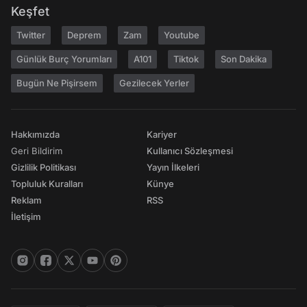
Keşfet
Twitter
Deprem
Zam
Youtube
Günlük Burç Yorumları
A101
Tiktok
Son Dakika
Bugün Ne Pişirsem
Gezilecek Yerler
Hakkımızda
Kariyer
Geri Bildirim
Kullanıcı Sözleşmesi
Gizlilik Politikası
Yayın İlkeleri
Topluluk Kuralları
Künye
Reklam
RSS
İletişim