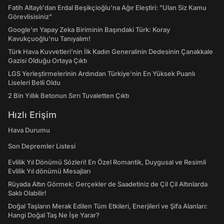
Fatih Altaylı'dan Erdal Beşikçioğlu'na Ağır Eleştiri: "Ulan Siz Kamu
Görevlisisiniz"
Google'ın Yapay Zeka Biriminin Başındaki Türk: Koray
Kavukçuoğlu'nu Tanıyalım!
Türk Hava Kuvvetleri'nin İlk Kadın Generalinin Dedesinin Çanakkale
Gazisi Olduğu Ortaya Çıktı
LGS Yerleştirmelerinin Ardından Türkiye'nin En Yüksek Puanlı
Liseleri Belli Oldu
2 Bin Yıllık Betonun Sırrı Tuvaletten Çıktı
Hızlı Erişim
Hava Durumu
Son Depremler Listesi
Evlilik Yıl Dönümü Sözleri! En Özel Romantik, Duygusal ve Resimli
Evlilik Yıl dönümü Mesajları
Rüyada Altın Görmek: Gerçekler de Saadetiniz de Çil Çil Altınlarda
Saklı Olabilir!
Doğal Taşların Merak Edilen Tüm Etkileri, Enerjileri ve Şifa Alanları:
Hangi Doğal Taş Ne İşe Yarar?