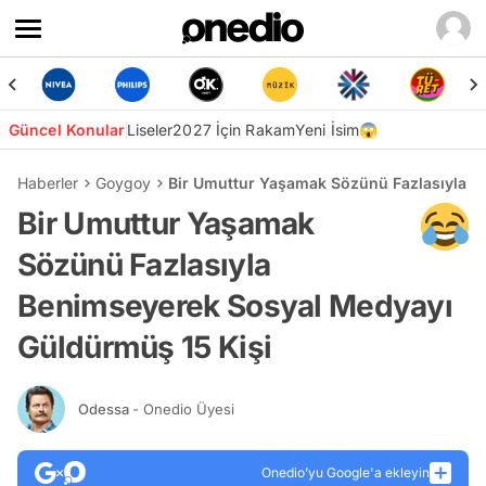
Güncel Konular
Liseler
2027 İçin Rakam
Yeni İsim😱
Haberler
Goygoy
Bir Umuttur Yaşamak Sözünü Fazlasıyla B
Bir Umuttur Yaşamak
Sözünü Fazlasıyla
Benimseyerek Sosyal Medyayı
Güldürmüş 15 Kişi
Odessa
- Onedio Üyesi
Onedio’yu Google'a ekleyin