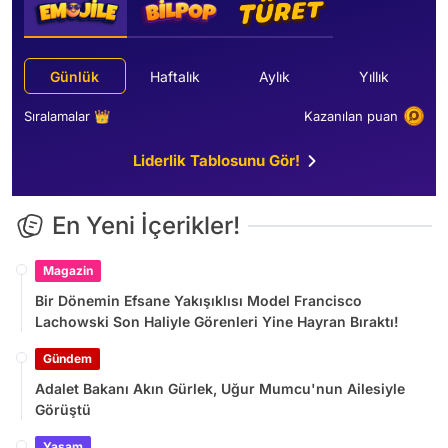
Günlük
Haftalık
Aylık
Yıllık
Sıralamalar 👑
Kazanılan puan
Liderlik Tablosunu Gör!
En Yeni İçerikler!
Magazin
Bir Dönemin Efsane Yakışıklısı Model Francisco
Lachowski Son Haliyle Görenleri Yine Hayran Bıraktı!
Gündem
Adalet Bakanı Akın Gürlek, Uğur Mumcu'nun Ailesiyle
Görüştü
Yaşam