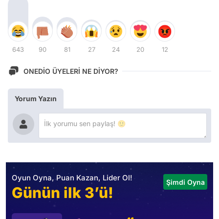
643
90
81
27
24
20
12
ONEDİO ÜYELERİ NE DİYOR?
Yorum Yazın
Oyun Oyna, Puan Kazan, Lider Ol!
Şimdi Oyna
Günün ilk 3’ü!