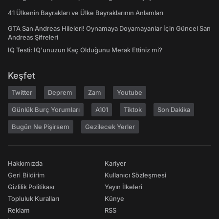
41 Ülkenin Bayrakları ve Ülke Bayraklarının Anlamları
GTA San Andreas Hileleri! Oynamaya Doyamayanlar İçin Güncel San
Andreas Şifreleri
IQ Testi: IQ'unuzun Kaç Olduğunu Merak Ettiniz mi?
Keşfet
Twitter
Deprem
Zam
Youtube
Günlük Burç Yorumları
A101
Tiktok
Son Dakika
Bugün Ne Pişirsem
Gezilecek Yerler
Hakkımızda
Kariyer
Geri Bildirim
Kullanıcı Sözleşmesi
Gizlilik Politikası
Yayın İlkeleri
Topluluk Kuralları
Künye
Reklam
RSS