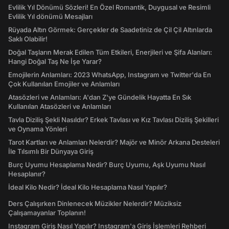
Evlilik Yıl Dönümü Sözleri! En Özel Romantik, Duygusal ve Resimli
Evlilik Yıl dönümü Mesajları
Rüyada Altın Görmek: Gerçekler de Saadetiniz de Çil Çil Altınlarda
Saklı Olabilir!
Doğal Taşların Merak Edilen Tüm Etkileri, Enerjileri ve Şifa Alanları:
Hangi Doğal Taş Ne İşe Yarar?
Emojilerin Anlamları: 2023 WhatsApp, Instagram ve Twitter'da En
Çok Kullanılan Emojiler ve Anlamları
Atasözleri ve Anlamları: A'dan Z'ye Gündelik Hayatta En Sık
Kullanılan Atasözleri ve Anlamları
Tavla Diziliş Şekli Nasıldır? Erkek Tavlası ve Kız Tavlası Diziliş Şekilleri
ve Oynama Yönleri
Tarot Kartları ve Anlamları Nelerdir? Majör ve Minör Arkana Desteleri
İle Tılsımlı Bir Dünyaya Giriş
Burç Uyumu Hesaplama Nedir? Burç Uyumu, Aşk Uyumu Nasıl
Hesaplanır?
İdeal Kilo Nedir? İdeal Kilo Hesaplama Nasıl Yapılır?
Ders Çalışırken Dinlenecek Müzikler Nelerdir? Müziksiz
Çalışamayanlar Toplanın!
Instagram Giriş Nasıl Yapılır? Instagram'a Giriş İşlemleri Rehberi