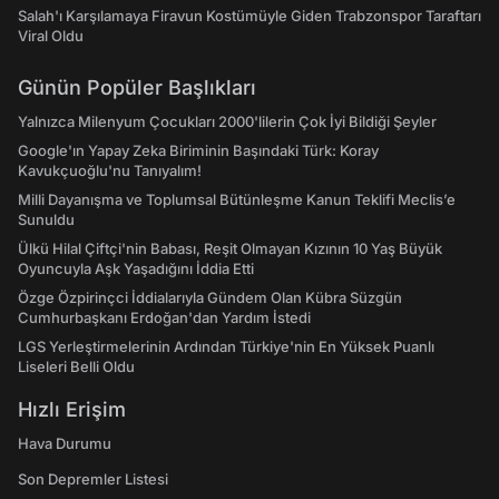
Salah'ı Karşılamaya Firavun Kostümüyle Giden Trabzonspor Taraftarı
Viral Oldu
Günün Popüler Başlıkları
Yalnızca Milenyum Çocukları 2000'lilerin Çok İyi Bildiği Şeyler
Google'ın Yapay Zeka Biriminin Başındaki Türk: Koray
Kavukçuoğlu'nu Tanıyalım!
Milli Dayanışma ve Toplumsal Bütünleşme Kanun Teklifi Meclis’e
Sunuldu
Ülkü Hilal Çiftçi'nin Babası, Reşit Olmayan Kızının 10 Yaş Büyük
Oyuncuyla Aşk Yaşadığını İddia Etti
Özge Özpirinçci İddialarıyla Gündem Olan Kübra Süzgün
Cumhurbaşkanı Erdoğan'dan Yardım İstedi
LGS Yerleştirmelerinin Ardından Türkiye'nin En Yüksek Puanlı
Liseleri Belli Oldu
Hızlı Erişim
Hava Durumu
Son Depremler Listesi