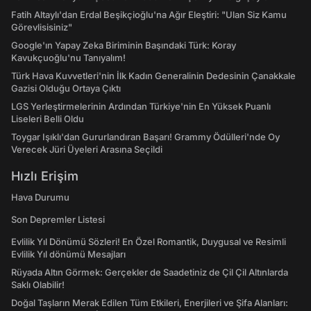
Fatih Altaylı'dan Erdal Beşikçioğlu'na Ağır Eleştiri: "Ulan Siz Kamu
Görevlisisiniz"
Google'ın Yapay Zeka Biriminin Başındaki Türk: Koray
Kavukçuoğlu'nu Tanıyalım!
Türk Hava Kuvvetleri'nin İlk Kadın Generalinin Dedesinin Çanakkale
Gazisi Olduğu Ortaya Çıktı
LGS Yerleştirmelerinin Ardından Türkiye'nin En Yüksek Puanlı
Liseleri Belli Oldu
Toygar Işıklı'dan Gururlandıran Başarı! Grammy Ödülleri'nde Oy
Verecek Jüri Üyeleri Arasına Seçildi
Hızlı Erişim
Hava Durumu
Son Depremler Listesi
Evlilik Yıl Dönümü Sözleri! En Özel Romantik, Duygusal ve Resimli
Evlilik Yıl dönümü Mesajları
Rüyada Altın Görmek: Gerçekler de Saadetiniz de Çil Çil Altınlarda
Saklı Olabilir!
Doğal Taşların Merak Edilen Tüm Etkileri, Enerjileri ve Şifa Alanları: