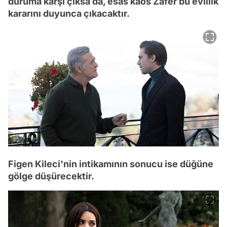
duruma karşı çıksa da, esas kaos Zafer bu evlilik
kararını duyunca çıkacaktır.
Figen Kileci'nin intikamının sonucu ise düğüne
gölge düşürecektir.