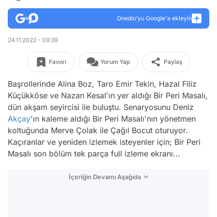
Onedio’yu Google'a ekleyin
24.11.2022 - 09:39
Favori
Yorum Yap
Paylaş
Başrollerinde Alina Boz, Taro Emir Tekin, Hazal Filiz
Küçükköse ve Nazan Kesal'ın yer aldığı Bir Peri Masalı,
dün akşam seyircisi ile buluştu. Senaryosunu Deniz
Akçay
'ın kaleme aldığı Bir Peri Masalı'nın yönetmen
koltuğunda Merve Çolak ile Çağıl Bocut oturuyor.
Kaçıranlar ve yeniden izlemek isteyenler için; Bir Peri
Masalı son bölüm tek parça full izleme ekranı...
İçeriğin Devamı Aşağıda