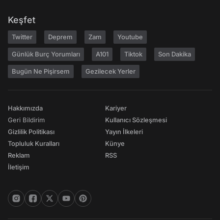
Keşfet
Twitter
Deprem
Zam
Youtube
Günlük Burç Yorumları
A101
Tiktok
Son Dakika
Bugün Ne Pişirsem
Gezilecek Yerler
Hakkımızda
Kariyer
Geri Bildirim
Kullanıcı Sözleşmesi
Gizlilik Politikası
Yayın İlkeleri
Topluluk Kuralları
Künye
Reklam
RSS
İletişim