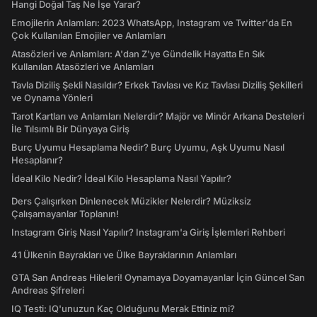
Hangi Doğal Taş Ne İşe Yarar?
Emojilerin Anlamları: 2023 WhatsApp, Instagram ve Twitter'da En
Çok Kullanılan Emojiler ve Anlamları
Atasözleri ve Anlamları: A'dan Z'ye Gündelik Hayatta En Sık
Kullanılan Atasözleri ve Anlamları
Tavla Diziliş Şekli Nasıldır? Erkek Tavlası ve Kız Tavlası Diziliş Şekilleri
ve Oynama Yönleri
Tarot Kartları ve Anlamları Nelerdir? Majör ve Minör Arkana Desteleri
İle Tılsımlı Bir Dünyaya Giriş
Burç Uyumu Hesaplama Nedir? Burç Uyumu, Aşk Uyumu Nasıl
Hesaplanır?
İdeal Kilo Nedir? İdeal Kilo Hesaplama Nasıl Yapılır?
Ders Çalışırken Dinlenecek Müzikler Nelerdir? Müziksiz
Çalışamayanlar Toplanın!
Instagram Giriş Nasıl Yapılır? Instagram'a Giriş İşlemleri Rehberi
41 Ülkenin Bayrakları ve Ülke Bayraklarının Anlamları
GTA San Andreas Hileleri! Oynamaya Doyamayanlar İçin Güncel San
Andreas Şifreleri
IQ Testi: IQ'unuzun Kaç Olduğunu Merak Ettiniz mi?