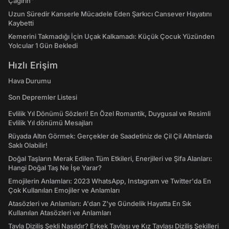
Çağırın"
Uzun Süredir Kanserle Mücadele Eden Şarkıcı Cansever Hayatını
Kaybetti
Kemerini Takmadığı İçin Uçak Kalkamadı: Küçük Çocuk Yüzünden
Yolcular 1 Gün Bekledi
Hızlı Erişim
Hava Durumu
Son Depremler Listesi
Evlilik Yıl Dönümü Sözleri! En Özel Romantik, Duygusal ve Resimli
Evlilik Yıl dönümü Mesajları
Rüyada Altın Görmek: Gerçekler de Saadetiniz de Çil Çil Altınlarda
Saklı Olabilir!
Doğal Taşların Merak Edilen Tüm Etkileri, Enerjileri ve Şifa Alanları:
Hangi Doğal Taş Ne İşe Yarar?
Emojilerin Anlamları: 2023 WhatsApp, Instagram ve Twitter'da En
Çok Kullanılan Emojiler ve Anlamları
Atasözleri ve Anlamları: A'dan Z'ye Gündelik Hayatta En Sık
Kullanılan Atasözleri ve Anlamları
Tavla Diziliş Şekli Nasıldır? Erkek Tavlası ve Kız Tavlası Diziliş Şekilleri