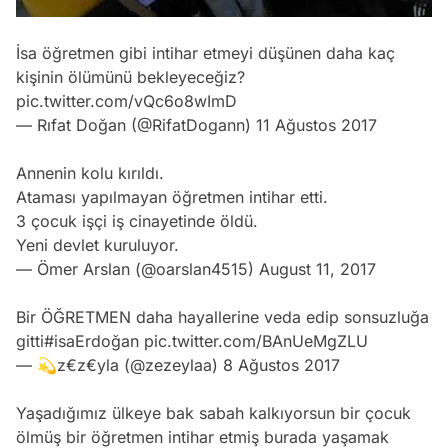
İsa öğretmen gibi intihar etmeyi düşünen daha kaç
kişinin ölümünü bekleyeceğiz?
pic.twitter.com/vQc6o8wImD
— Rıfat Doğan (@RifatDogann)
11 Ağustos 2017
Annenin kolu kırıldı.
Ataması yapılmayan öğretmen intihar etti.
3 çocuk işçi iş cinayetinde öldü.
Yeni devlet kuruluyor.
— Ömer Arslan (@oarslan4515)
August 11, 2017
Bir ÖĞRETMEN daha hayallerine veda edip sonsuzluğa
gitti
#isaErdoğan
pic.twitter.com/BAnUeMgZLU
— 💫z€z€yla (@zezeylaa)
8 Ağustos 2017
Yaşadığımız ülkeye bak sabah kalkıyorsun bir çocuk
ölmüş bir öğretmen intihar etmiş burada yaşamak