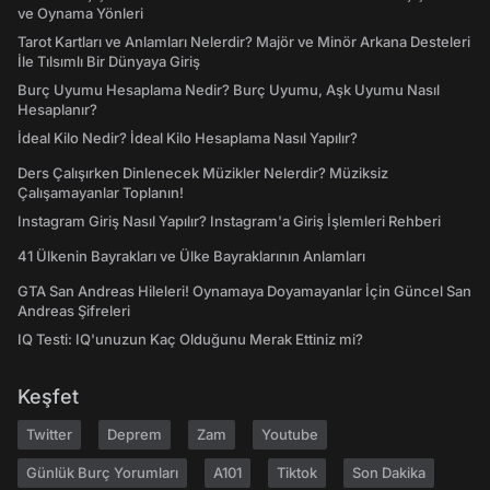
ve Oynama Yönleri
Tarot Kartları ve Anlamları Nelerdir? Majör ve Minör Arkana Desteleri
İle Tılsımlı Bir Dünyaya Giriş
Burç Uyumu Hesaplama Nedir? Burç Uyumu, Aşk Uyumu Nasıl
Hesaplanır?
İdeal Kilo Nedir? İdeal Kilo Hesaplama Nasıl Yapılır?
Ders Çalışırken Dinlenecek Müzikler Nelerdir? Müziksiz
Çalışamayanlar Toplanın!
Instagram Giriş Nasıl Yapılır? Instagram'a Giriş İşlemleri Rehberi
41 Ülkenin Bayrakları ve Ülke Bayraklarının Anlamları
GTA San Andreas Hileleri! Oynamaya Doyamayanlar İçin Güncel San
Andreas Şifreleri
IQ Testi: IQ'unuzun Kaç Olduğunu Merak Ettiniz mi?
Keşfet
Twitter
Deprem
Zam
Youtube
Günlük Burç Yorumları
A101
Tiktok
Son Dakika