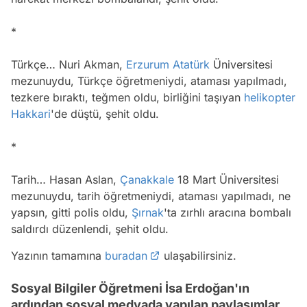
*
Türkçe… Nuri Akman,
Erzurum
Atatürk
Üniversitesi
mezunuydu, Türkçe öğretmeniydi, ataması yapılmadı,
tezkere bıraktı, teğmen oldu, birliğini taşıyan
helikopter
Hakkari
'de düştü, şehit oldu.
*
Tarih… Hasan Aslan,
Çanakkale
18 Mart Üniversitesi
mezunuydu, tarih öğretmeniydi, ataması yapılmadı, ne
yapsın, gitti polis oldu,
Şırnak
'ta zırhlı aracına bombalı
saldırdı düzenlendi, şehit oldu.
Yazının tamamına
buradan
ulaşabilirsiniz.
Sosyal Bilgiler Öğretmeni İsa Erdoğan'ın
ardından sosyal medyada yapılan paylaşımlar