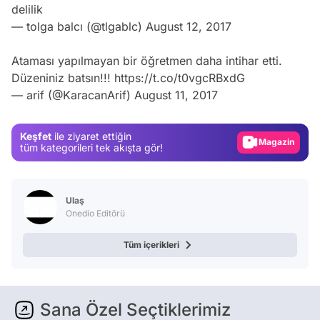
delilik
— tolga balcı (@tlgablc)
August 12, 2017
Video
Ataması yapılmayan bir öğretmen daha intihar etti.
Düzeniniz batsın!!!
https://t.co/t0vgcRBxdG
Test
— arif (@KaracanArif)
August 11, 2017
Gündem
Magazin
Keşfet
ile ziyaret ettiğin
tüm kategorileri tek akışta gör!
Video
Test
Ulaş
Onedio Editörü
Tüm içerikleri
Sana Özel Seçtiklerimiz