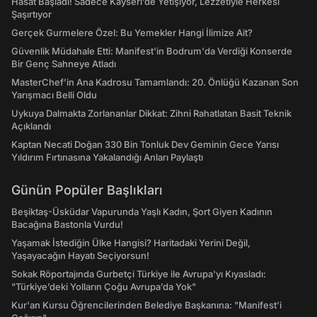
Hasat Başladı! Sadece Kayseri’de Yetişiyor, Lezzetiyle Herkesi
Şaşırtıyor
Gerçek Gurmelere Özel: Bu Yemekler Hangi İlimize Ait?
Güvenlik Müdahale Etti: Manifest'in Bodrum'da Verdiği Konserde
Bir Genç Sahneye Atladı
MasterChef’in Ana Kadrosu Tamamlandı: 20. Önlüğü Kazanan Son
Yarışmacı Belli Oldu
Uykuya Dalmakta Zorlananlar Dikkat: Zihni Rahatlatan Basit Teknik
Açıklandı
Kaptan Necati Doğan 330 Bin Tonluk Dev Geminin Gece Yarısı
Yıldırım Fırtınasına Yakalandığı Anları Paylaştı
Günün Popüler Başlıkları
Beşiktaş-Üsküdar Vapurunda Yaşlı Kadın, Şort Giyen Kadının
Bacağına Bastonla Vurdu!
Yaşamak İstediğin Ülke Hangisi? Haritadaki Yerini Değil,
Yaşayacağın Hayatı Seçiyorsun!
Sokak Röportajında Gurbetçi Türkiye ile Avrupa'yı Kıyasladı:
"Türkiye’deki Yolların Çoğu Avrupa’da Yok"
Kur'an Kursu Öğrencilerinden Belediye Başkanına: "Manifest’i