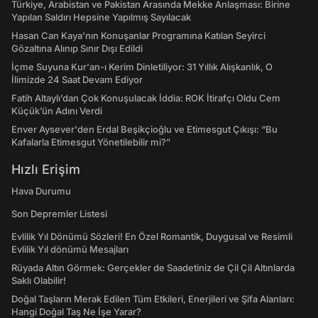
Türkiye, Arabistan ve Pakistan Arasında Mekke Anlaşması: Birine
Yapılan Saldırı Hepsine Yapılmış Sayılacak
Hasan Can Kaya’nın Konuşanlar Programına Katılan Seyirci
Gözaltına Alınıp Sınır Dışı Edildi
İçme Suyuna Kur'an-ı Kerim Dinletiliyor: 31 Yıllık Alışkanlık, O
İlimizde 24 Saat Devam Ediyor
Fatih Altaylı’dan Çok Konuşulacak İddia: ROK İtirafçı Oldu Cem
Küçük’ün Adını Verdi
Enver Aysever'den Erdal Beşikçioğlu ve Etimesgut Çıkışı: “Bu
Kafalarla Etimesgut Yönetilebilir mi?”
Hızlı Erişim
Hava Durumu
Son Depremler Listesi
Evlilik Yıl Dönümü Sözleri! En Özel Romantik, Duygusal ve Resimli
Evlilik Yıl dönümü Mesajları
Rüyada Altın Görmek: Gerçekler de Saadetiniz de Çil Çil Altınlarda
Saklı Olabilir!
Doğal Taşların Merak Edilen Tüm Etkileri, Enerjileri ve Şifa Alanları:
Hangi Doğal Taş Ne İşe Yarar?