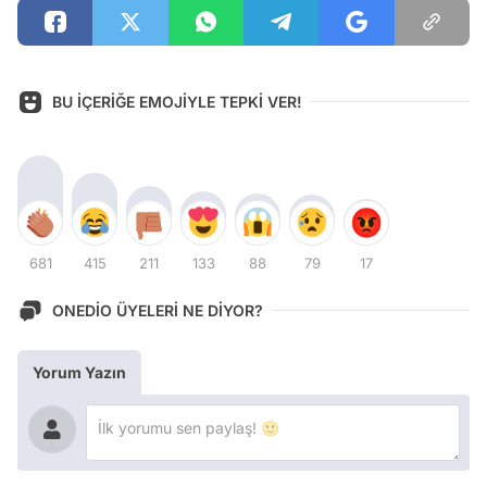
BU İÇERİĞE EMOJİYLE TEPKİ VER!
681
415
211
133
88
79
17
ONEDİO ÜYELERİ NE DİYOR?
Yorum Yazın