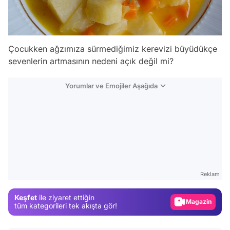
Çocukken ağzımıza sürmediğimiz kerevizi büyüdükçe
sevenlerin artmasının nedeni açık değil mi?
Yorumlar ve Emojiler Aşağıda
Video
Test
Gündem
Reklam
Magazin
Keşfet
ile ziyaret ettiğin
Video
tüm kategorileri tek akışta gör!
Test