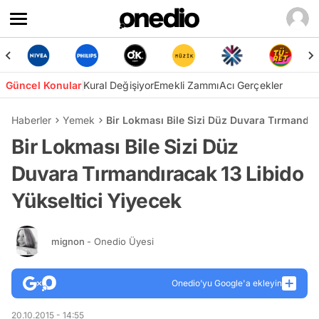
Güncel Konular
Kural Değişiyor
Emekli Zammı
Acı Gerçekler
Haberler
Yemek
Bir Lokması Bile Sizi Düz Duvara Tırmandır
Bir Lokması Bile Sizi Düz
Duvara Tırmandıracak 13 Libido
Yükseltici Yiyecek
mignon
- Onedio Üyesi
Onedio’yu Google'a ekleyin
20.10.2015 - 14:55