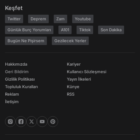
Keşfet
Twitter
Deprem
Zam
Youtube
Günlük Burç Yorumları
A101
Tiktok
Son Dakika
Bugün Ne Pişirsem
Gezilecek Yerler
Hakkımızda
Kariyer
Geri Bildirim
Kullanıcı Sözleşmesi
Gizlilik Politikası
Yayın İlkeleri
Topluluk Kuralları
Künye
Reklam
RSS
İletişim