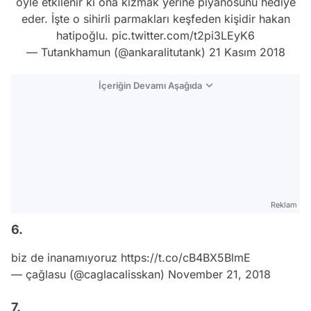
öyle etkilenir ki ona kızmak yerine piyanosunu hediye
eder. İşte o sihirli parmakları keşfeden kişidir hakan
hatipoğlu.
pic.twitter.com/t2pi3LEyK6
— Tutankhamun (@ankaralitutank)
21 Kasım 2018
İçeriğin Devamı Aşağıda
Reklam
6.
biz de inanamıyoruz
https://t.co/cB4BX5BlmE
— çağlasu (@caglacalisskan)
November 21, 2018
7.