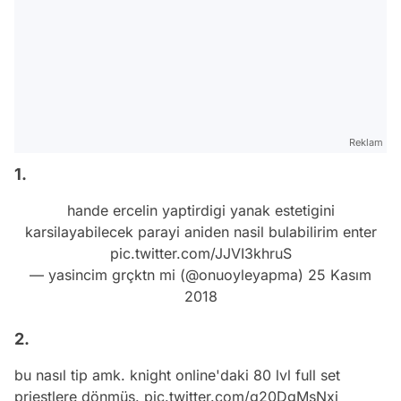
Reklam
1.
hande ercelin yaptirdigi yanak estetigini
karsilayabilecek parayi aniden nasil bulabilirim enter
pic.twitter.com/JJVI3khruS
— yasincim grçktn mi (@onuoyleyapma)
25 Kasım
2018
2.
bu nasıl tip amk. knight online'daki 80 lvl full set
priestlere dönmüş.
pic.twitter.com/g20DgMsNxj