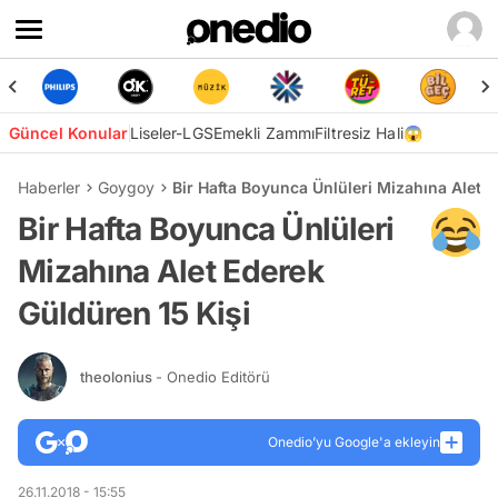
Güncel Konular
Liseler-LGS
Emekli Zammı
Filtresiz Hali😱
Haberler
Goygoy
Bir Hafta Boyunca Ünlüleri Mizahına Alet E
Bir Hafta Boyunca Ünlüleri
Mizahına Alet Ederek
Güldüren 15 Kişi
theolonius
- Onedio Editörü
Onedio’yu Google'a ekleyin
26.11.2018 - 15:55