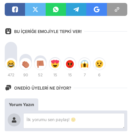
BU İÇERİĞE EMOJİYLE TEPKİ VER!
472
90
52
15
15
7
6
ONEDİO ÜYELERİ NE DİYOR?
Yorum Yazın