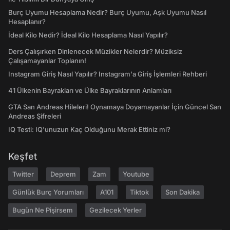
Burç Uyumu Hesaplama Nedir? Burç Uyumu, Aşk Uyumu Nasıl
Hesaplanır?
İdeal Kilo Nedir? İdeal Kilo Hesaplama Nasıl Yapılır?
Ders Çalışırken Dinlenecek Müzikler Nelerdir? Müziksiz
Çalışamayanlar Toplanın!
Instagram Giriş Nasıl Yapılır? Instagram'a Giriş İşlemleri Rehberi
41 Ülkenin Bayrakları ve Ülke Bayraklarının Anlamları
GTA San Andreas Hileleri! Oynamaya Doyamayanlar İçin Güncel San
Andreas Şifreleri
IQ Testi: IQ'unuzun Kaç Olduğunu Merak Ettiniz mi?
Keşfet
Twitter
Deprem
Zam
Youtube
Günlük Burç Yorumları
A101
Tiktok
Son Dakika
Bugün Ne Pişirsem
Gezilecek Yerler