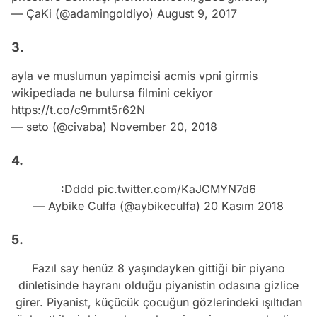
— ÇaKi (@adamingoldiyo)
August 9, 2017
3.
ayla ve muslumun yapimcisi acmis vpni girmis
wikipediada ne bulursa filmini cekiyor
https://t.co/c9mmt5r62N
— seto (@civaba)
November 20, 2018
4.
:Dddd
pic.twitter.com/KaJCMYN7d6
— Aybike Culfa (@aybikeculfa)
20 Kasım 2018
5.
Fazıl say henüz 8 yaşındayken gittiği bir piyano
dinletisinde hayranı olduğu piyanistin odasına gizlice
girer. Piyanist, küçücük çocuğun gözlerindeki ışıltıdan