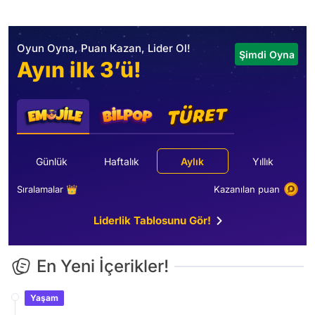
Oyun Oyna, Puan Kazan, Lider Ol!
Şimdi Oyna
Ayın ilk 3’ü!
Günlük
Haftalık
Aylık
Yıllık
Sıralamalar 👑
Kazanılan puan
Liderlik Tablosunu Gör!
En Yeni İçerikler!
Yaşam