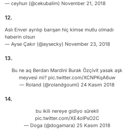
— ceyhun (@cekubaIim)
November 21, 2018
12.
Aslı Enver ayrılıp barışan hiç kimse mutlu olmadı
haberin olsun
— Ayse Çakır (@aysecky)
November 23, 2018
13.
Bu ne aq Berdan Mardini Burak Özçivit yasak aşk
meyvesi mi?
pic.twitter.com/XCNPKqA6uw
— Roland (@rolandgoumi)
24 Kasım 2018
14.
bu ikili nereye gidiyo sürekli
pic.twitter.com/XE4oIPsO2C
— Doga (@dogamara)
25 Kasım 2018