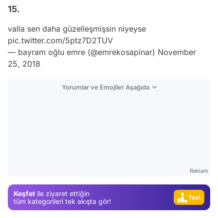
15.
valla sen daha güzelleşmişsin niyeyse
pic.twitter.com/5ptz7D2TUV
— bayram oğlu emre (@emrekosapinar)
November
25, 2018
Yorumlar ve Emojiler Aşağıda
Video
Reklam
Test
Keşfet
ile ziyaret ettiğin
tüm kategorileri tek akışta gör!
Gündem
Magazin