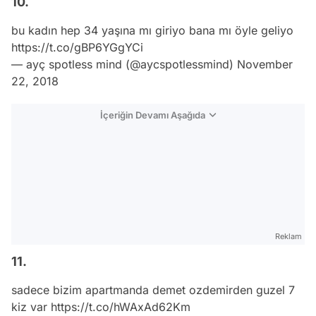
10.
bu kadın hep 34 yaşına mı giriyo bana mı öyle geliyo
https://t.co/gBP6YGgYCi
— ayç spotless mind (@aycspotlessmind)
November
22, 2018
İçeriğin Devamı Aşağıda
Reklam
11.
sadece bizim apartmanda demet ozdemirden guzel 7
kiz var
https://t.co/hWAxAd62Km