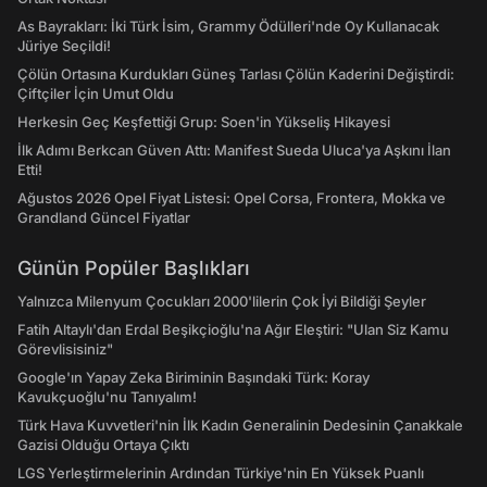
As Bayrakları: İki Türk İsim, Grammy Ödülleri'nde Oy Kullanacak
Jüriye Seçildi!
Çölün Ortasına Kurdukları Güneş Tarlası Çölün Kaderini Değiştirdi:
Çiftçiler İçin Umut Oldu
Herkesin Geç Keşfettiği Grup: Soen'in Yükseliş Hikayesi
İlk Adımı Berkcan Güven Attı: Manifest Sueda Uluca'ya Aşkını İlan
Etti!
Ağustos 2026 Opel Fiyat Listesi: Opel Corsa, Frontera, Mokka ve
Grandland Güncel Fiyatlar
Günün Popüler Başlıkları
Yalnızca Milenyum Çocukları 2000'lilerin Çok İyi Bildiği Şeyler
Fatih Altaylı'dan Erdal Beşikçioğlu'na Ağır Eleştiri: "Ulan Siz Kamu
Görevlisisiniz"
Google'ın Yapay Zeka Biriminin Başındaki Türk: Koray
Kavukçuoğlu'nu Tanıyalım!
Türk Hava Kuvvetleri'nin İlk Kadın Generalinin Dedesinin Çanakkale
Gazisi Olduğu Ortaya Çıktı
LGS Yerleştirmelerinin Ardından Türkiye'nin En Yüksek Puanlı