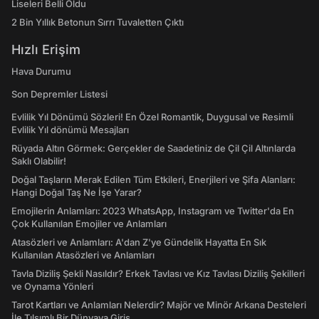
Liseleri Belli Oldu
2 Bin Yıllık Betonun Sırrı Tuvaletten Çıktı
Hızlı Erişim
Hava Durumu
Son Depremler Listesi
Evlilik Yıl Dönümü Sözleri! En Özel Romantik, Duygusal ve Resimli
Evlilik Yıl dönümü Mesajları
Rüyada Altın Görmek: Gerçekler de Saadetiniz de Çil Çil Altınlarda
Saklı Olabilir!
Doğal Taşların Merak Edilen Tüm Etkileri, Enerjileri ve Şifa Alanları:
Hangi Doğal Taş Ne İşe Yarar?
Emojilerin Anlamları: 2023 WhatsApp, Instagram ve Twitter'da En
Çok Kullanılan Emojiler ve Anlamları
Atasözleri ve Anlamları: A'dan Z'ye Gündelik Hayatta En Sık
Kullanılan Atasözleri ve Anlamları
Tavla Diziliş Şekli Nasıldır? Erkek Tavlası ve Kız Tavlası Diziliş Şekilleri
ve Oynama Yönleri
Tarot Kartları ve Anlamları Nelerdir? Majör ve Minör Arkana Desteleri
İle Tılsımlı Bir Dünyaya Giriş