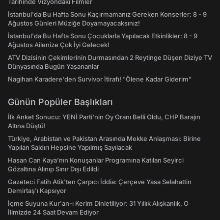
Tarihinde Vizyondaki Filmler
İstanbul'da Bu Hafta Sonu Kaçırmamanız Gereken Konserler: 8 - 9
Ağustos Günleri Müziğe Doyamayacaksınız!
İstanbul'da Bu Hafta Sonu Çocuklarla Yapılacak Etkinlikler: 8 - 9
Ağustos Ailenize Çok İyi Gelecek!
ATV Dizisinin Çekimlerinin Durmasından 2 Reytinge Düşen Diziye TV
Dünyasında Bugün Yaşananlar
Nagihan Karadere'den Survivor İtirafı! "Ölene Kadar Giderim"
Günün Popüler Başlıkları
İlk Anket Sonucu: YENİ Parti'nin Oy Oranı Belli Oldu, CHP Barajın
Altına Düştü!
Türkiye, Arabistan ve Pakistan Arasında Mekke Anlaşması: Birine
Yapılan Saldırı Hepsine Yapılmış Sayılacak
Hasan Can Kaya’nın Konuşanlar Programına Katılan Seyirci
Gözaltına Alınıp Sınır Dışı Edildi
Gazeteci Fatih Atik'ten Çarpıcı İddia: Çerçeve Yasa Selahattin
Demirtaş'ı Kapsıyor
İçme Suyuna Kur'an-ı Kerim Dinletiliyor: 31 Yıllık Alışkanlık, O
İlimizde 24 Saat Devam Ediyor