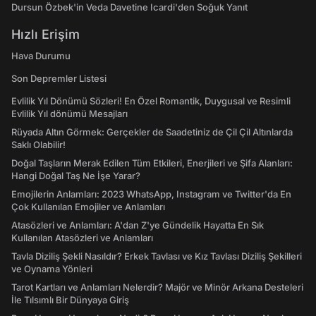
Dursun Özbek'in Veda Davetine Icardi'den Soğuk Yanıt
Hızlı Erişim
Hava Durumu
Son Depremler Listesi
Evlilik Yıl Dönümü Sözleri! En Özel Romantik, Duygusal ve Resimli
Evlilik Yıl dönümü Mesajları
Rüyada Altın Görmek: Gerçekler de Saadetiniz de Çil Çil Altınlarda
Saklı Olabilir!
Doğal Taşların Merak Edilen Tüm Etkileri, Enerjileri ve Şifa Alanları:
Hangi Doğal Taş Ne İşe Yarar?
Emojilerin Anlamları: 2023 WhatsApp, Instagram ve Twitter'da En
Çok Kullanılan Emojiler ve Anlamları
Atasözleri ve Anlamları: A'dan Z'ye Gündelik Hayatta En Sık
Kullanılan Atasözleri ve Anlamları
Tavla Diziliş Şekli Nasıldır? Erkek Tavlası ve Kız Tavlası Diziliş Şekilleri
ve Oynama Yönleri
Tarot Kartları ve Anlamları Nelerdir? Majör ve Minör Arkana Desteleri
İle Tılsımlı Bir Dünyaya Giriş