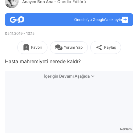
Anayım Ben Ana
- Onedio Editörü
Onedio’yu Google'a ekleyin
05.11.2019 - 13:15
Favori
Yorum Yap
Paylaş
Hasta mahremiyeti nerede kaldı?
İçeriğin Devamı Aşağıda
Reklam