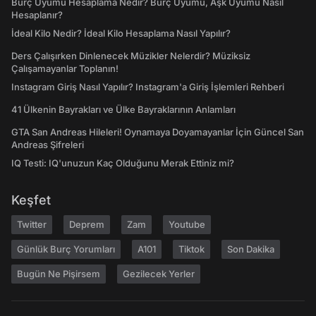
Burç Uyumu Hesaplama Nedir? Burç Uyumu, Aşk Uyumu Nasıl
Hesaplanır?
İdeal Kilo Nedir? İdeal Kilo Hesaplama Nasıl Yapılır?
Ders Çalışırken Dinlenecek Müzikler Nelerdir? Müziksiz
Çalışamayanlar Toplanın!
Instagram Giriş Nasıl Yapılır? Instagram'a Giriş İşlemleri Rehberi
41 Ülkenin Bayrakları ve Ülke Bayraklarının Anlamları
GTA San Andreas Hileleri! Oynamaya Doyamayanlar İçin Güncel San
Andreas Şifreleri
IQ Testi: IQ'unuzun Kaç Olduğunu Merak Ettiniz mi?
Keşfet
Twitter
Deprem
Zam
Youtube
Günlük Burç Yorumları
A101
Tiktok
Son Dakika
Bugün Ne Pişirsem
Gezilecek Yerler