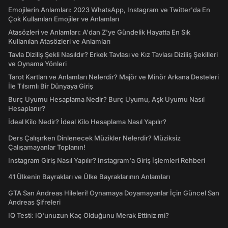
Emojilerin Anlamları: 2023 WhatsApp, Instagram ve Twitter'da En
Çok Kullanılan Emojiler ve Anlamları
Atasözleri ve Anlamları: A'dan Z'ye Gündelik Hayatta En Sık
Kullanılan Atasözleri ve Anlamları
Tavla Diziliş Şekli Nasıldır? Erkek Tavlası ve Kız Tavlası Diziliş Şekilleri
ve Oynama Yönleri
Tarot Kartları ve Anlamları Nelerdir? Majör ve Minör Arkana Desteleri
İle Tılsımlı Bir Dünyaya Giriş
Burç Uyumu Hesaplama Nedir? Burç Uyumu, Aşk Uyumu Nasıl
Hesaplanır?
İdeal Kilo Nedir? İdeal Kilo Hesaplama Nasıl Yapılır?
Ders Çalışırken Dinlenecek Müzikler Nelerdir? Müziksiz
Çalışamayanlar Toplanın!
Instagram Giriş Nasıl Yapılır? Instagram'a Giriş İşlemleri Rehberi
41 Ülkenin Bayrakları ve Ülke Bayraklarının Anlamları
GTA San Andreas Hileleri! Oynamaya Doyamayanlar İçin Güncel San
Andreas Şifreleri
IQ Testi: IQ'unuzun Kaç Olduğunu Merak Ettiniz mi?