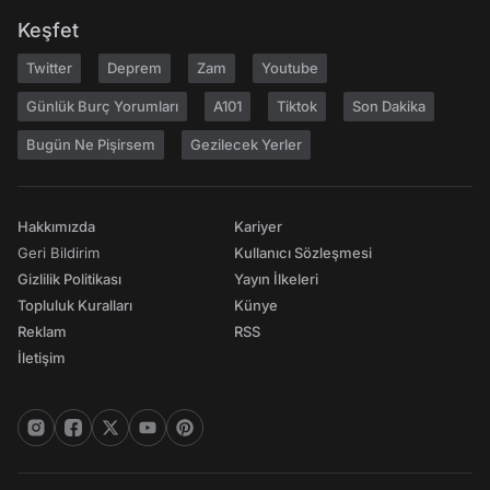
Keşfet
Twitter
Deprem
Zam
Youtube
Günlük Burç Yorumları
A101
Tiktok
Son Dakika
Bugün Ne Pişirsem
Gezilecek Yerler
Hakkımızda
Kariyer
Geri Bildirim
Kullanıcı Sözleşmesi
Gizlilik Politikası
Yayın İlkeleri
Topluluk Kuralları
Künye
Reklam
RSS
İletişim