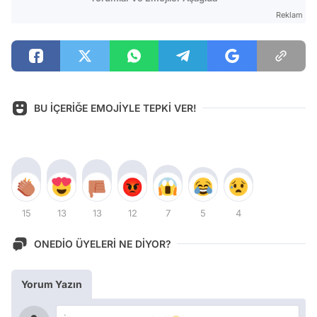
Reklam
BU İÇERİĞE EMOJİYLE TEPKİ VER!
15
13
13
12
7
5
4
ONEDİO ÜYELERİ NE DİYOR?
Yorum Yazın