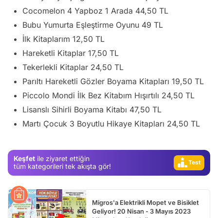
Cocomelon 4 Yapboz 1 Arada 44,50 TL
Bubu Yumurta Eşleştirme Oyunu 49 TL
İlk Kitaplarım 12,50 TL
Hareketli Kitaplar 17,50 TL
Tekerlekli Kitaplar 24,50 TL
Parıltı Hareketli Gözler Boyama Kitapları 19,50 TL
Piccolo Mondi İlk Bez Kitabım Hışırtılı 24,50 TL
Lisanslı Sihirli Boyama Kitabı 47,50 TL
Martı Çocuk 3 Boyutlu Hikaye Kitapları 24,50 TL
Video
Test
Keşfet
ile ziyaret ettiğin
Gündem
tüm kategorileri tek akışta gör!
Magazin
Video
Migros'a Elektrikli Mopet ve Bisiklet
Test
Geliyor! 20 Nisan - 3 Mayıs 2023