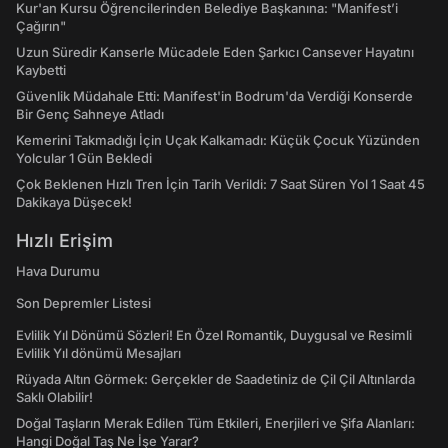
Kur'an Kursu Öğrencilerinden Belediye Başkanına: "Manifest’i
Çağırın"
Uzun Süredir Kanserle Mücadele Eden Şarkıcı Cansever Hayatını
Kaybetti
Güvenlik Müdahale Etti: Manifest'in Bodrum'da Verdiği Konserde
Bir Genç Sahneye Atladı
Kemerini Takmadığı İçin Uçak Kalkamadı: Küçük Çocuk Yüzünden
Yolcular 1 Gün Bekledi
Çok Beklenen Hızlı Tren İçin Tarih Verildi: 7 Saat Süren Yol 1 Saat 45
Dakikaya Düşecek!
Hızlı Erişim
Hava Durumu
Son Depremler Listesi
Evlilik Yıl Dönümü Sözleri! En Özel Romantik, Duygusal ve Resimli
Evlilik Yıl dönümü Mesajları
Rüyada Altın Görmek: Gerçekler de Saadetiniz de Çil Çil Altınlarda
Saklı Olabilir!
Doğal Taşların Merak Edilen Tüm Etkileri, Enerjileri ve Şifa Alanları:
Hangi Doğal Taş Ne İşe Yarar?