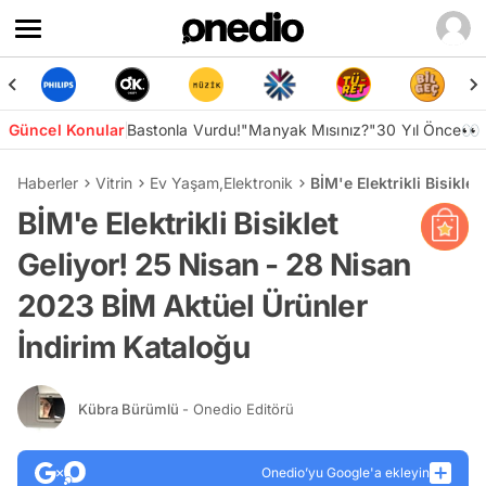
Güncel Konular
Bastonla Vurdu!
"Manyak Mısınız?"
30 Yıl Önce👀
Haberler
Vitrin
Ev Yaşam
,
Elektronik
BİM'e Elektrikli Bisikl
BİM'e Elektrikli Bisiklet
Geliyor! 25 Nisan - 28 Nisan
2023 BİM Aktüel Ürünler
İndirim Kataloğu
Kübra Bürümlü
- Onedio Editörü
Onedio’yu Google'a ekleyin