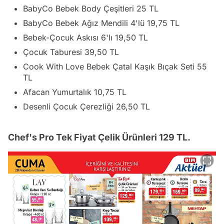
BabyCo Bebek Body Çeşitleri 25 TL
BabyCo Bebek Ağız Mendili 4'lü 19,75 TL
Bebek-Çocuk Askısı 6'lı 19,50 TL
Çocuk Taburesi 39,50 TL
Cook With Love Bebek Çatal Kaşık Bıçak Seti 55
TL
Afacan Yumurtalık 10,75 TL
Desenli Çocuk Çerezliği 26,50 TL
Chef's Pro Tek Fiyat Çelik Ürünleri 129 TL.