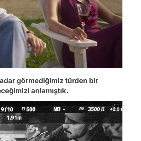
adar görmediğimiz türden bir
eceğimizi anlamıştık.