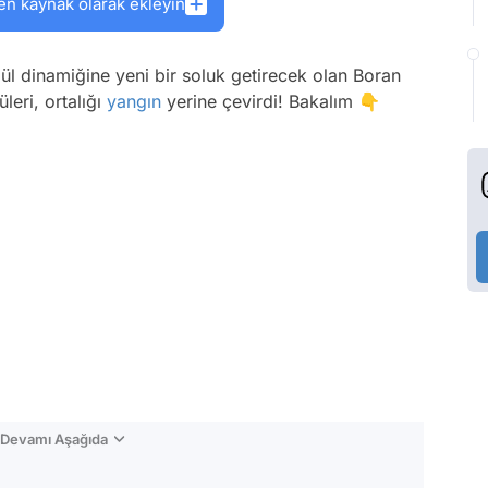
en kaynak olarak ekleyin
ehlül dinamiğine yeni bir soluk getirecek olan Boran
üleri, ortalığı
yangın
yerine çevirdi! Bakalım 👇
n Devamı Aşağıda