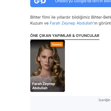
Onedio’yu Google’da tercih edil
Bihter
filmi ile yıllardır bildiğimiz Bihter-B
Kuzum ve
Farah Zeynep Abdullah
'ın görünt
ÖNE ÇIKAN YAPIMLAR & OYUNCULAR
Oyuncu
Farah Zeynep
Abdullah
İçeriği