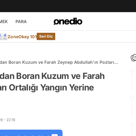
MEK
PARA
ZoneOkey 101
Seri Diz
ndan Boran Kuzum ve Farah Zeynep Abdullah'ın Pozları
virdi!
ndan Boran Kuzum ve Farah
ı Ortalığı Yangın Yerine
6 - 22:16