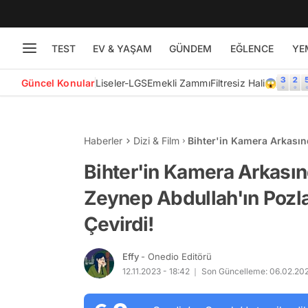
TEST
EV & YAŞAM
GÜNDEM
EĞLENCE
YE
Güncel Konular
Liseler-LGS
Emekli Zammı
Filtresiz Hali😱
Haberler
Dizi & Film
Bihter'in Kamera Arkası
Ortalığı Yangın Yerine Çe
Bihter'in Kamera Arkası
Zeynep Abdullah'ın Pozlar
Çevirdi!
Effy
- Onedio Editörü
12.11.2023 - 18:42
Son Güncelleme: 06.02.202