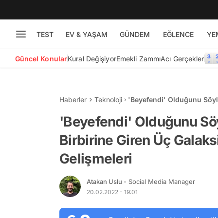
TEST
EV & YAŞAM
GÜNDEM
EĞLENCE
YE
Güncel Konular
Kural Değişiyor
Emekli Zammı
Acı Gerçekler
Haberler
Teknoloji
'Beyefendi' Olduğunu Söyle
Bugünün Teknolojik Gelişm
'Beyefendi' Olduğunu Sö
Birbirine Giren Üç Galak
Gelişmeleri
Atakan Uslu
- Social Media Manager
20.02.2022 - 19:01