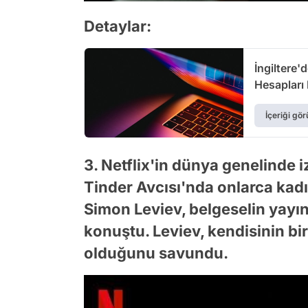
Detaylar:
İngiltere'
Hesapları 
İçeriği gör
3. Netflix'in dünya genelinde i
Tinder Avcısı'nda onlarca kadı
Simon Leviev, belgeselin yayı
konuştu. Leviev, kendisinin bi
olduğunu savundu.