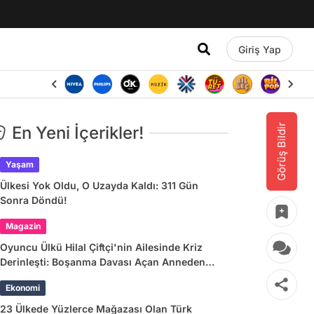
Giriş Yap
Görüş Bildir
En Yeni İçerikler!
Yaşam
Ülkesi Yok Oldu, O Uzayda Kaldı: 311 Gün
Sonra Döndü!
Magazin
Oyuncu Ülkü Hilal Çiftçi'nin Ailesinde Kriz
Derinleşti: Boşanma Davası Açan Anneden
Zina ve Para İddiası
Ekonomi
23 Ülkede Yüzlerce Mağazası Olan Türk