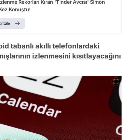
 İzlenme Rekorları Kıran 'Tinder Avcısı' Simon
 Kez Konuştu!
üntüle
id tabanlı akıllı telefonlardaki
ışlarının izlenmesini kısıtlayacağını