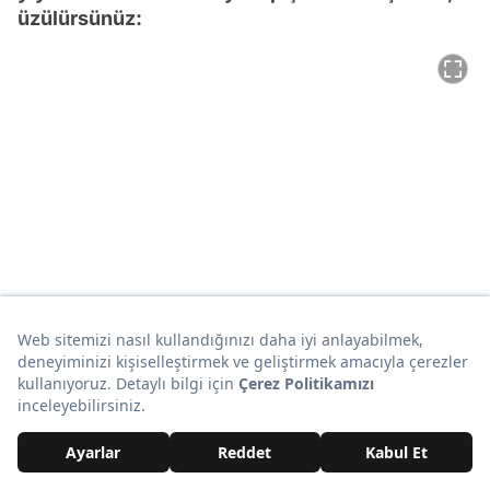
üzülürsünüz:
35. Pekin uzak ama Yasak Şehir orada, görmek
lazım gelir: