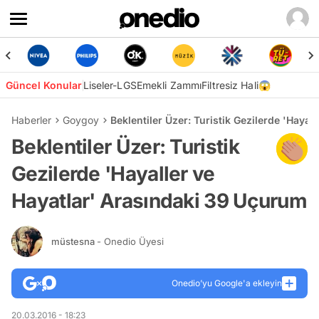
Güncel Konular
Liseler-LGS
Emekli Zammı
Filtresiz Hali😱
Haberler
Goygoy
Beklentiler Üzer: Turistik Gezilerde 'Haya
Beklentiler Üzer: Turistik
Gezilerde 'Hayaller ve
Hayatlar' Arasındaki 39 Uçurum
müstesna
- Onedio Üyesi
Onedio’yu Google'a ekleyin
20.03.2016 - 18:23