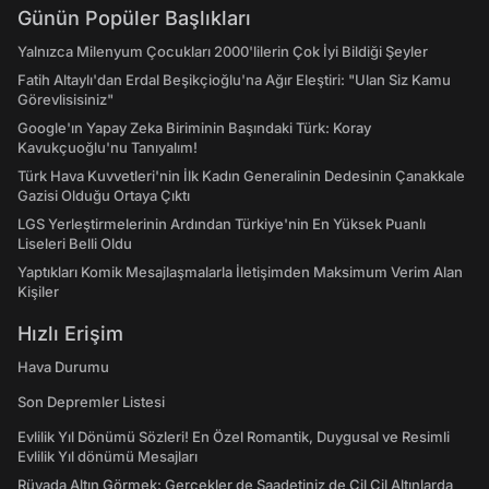
Günün Popüler Başlıkları
Yalnızca Milenyum Çocukları 2000'lilerin Çok İyi Bildiği Şeyler
Fatih Altaylı'dan Erdal Beşikçioğlu'na Ağır Eleştiri: "Ulan Siz Kamu
Görevlisisiniz"
Google'ın Yapay Zeka Biriminin Başındaki Türk: Koray
Kavukçuoğlu'nu Tanıyalım!
Türk Hava Kuvvetleri'nin İlk Kadın Generalinin Dedesinin Çanakkale
Gazisi Olduğu Ortaya Çıktı
LGS Yerleştirmelerinin Ardından Türkiye'nin En Yüksek Puanlı
Liseleri Belli Oldu
Yaptıkları Komik Mesajlaşmalarla İletişimden Maksimum Verim Alan
Kişiler
Hızlı Erişim
Hava Durumu
Son Depremler Listesi
Evlilik Yıl Dönümü Sözleri! En Özel Romantik, Duygusal ve Resimli
Evlilik Yıl dönümü Mesajları
Rüyada Altın Görmek: Gerçekler de Saadetiniz de Çil Çil Altınlarda