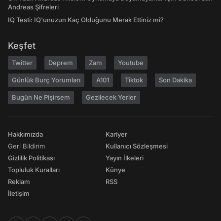
Andreas Şifreleri
IQ Testi: IQ'unuzun Kaç Olduğunu Merak Ettiniz mi?
Keşfet
Twitter
Deprem
Zam
Youtube
Günlük Burç Yorumları
A101
Tiktok
Son Dakika
Bugün Ne Pişirsem
Gezilecek Yerler
Hakkımızda
Kariyer
Geri Bildirim
Kullanıcı Sözleşmesi
Gizlilik Politikası
Yayın İlkeleri
Topluluk Kuralları
Künye
Reklam
RSS
İletişim