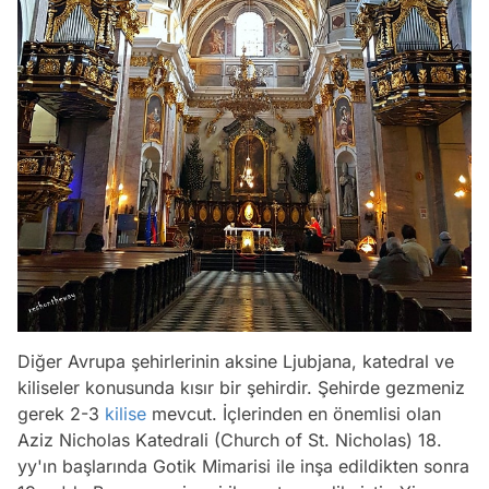
Diğer Avrupa şehirlerinin aksine Ljubjana, katedral ve
kiliseler konusunda kısır bir şehirdir. Şehirde gezmeniz
gerek 2-3
kilise
mevcut. İçlerinden en önemlisi olan
Aziz Nicholas Katedrali (Church of St. Nicholas) 18.
yy'ın başlarında Gotik Mimarisi ile inşa edildikten sonra