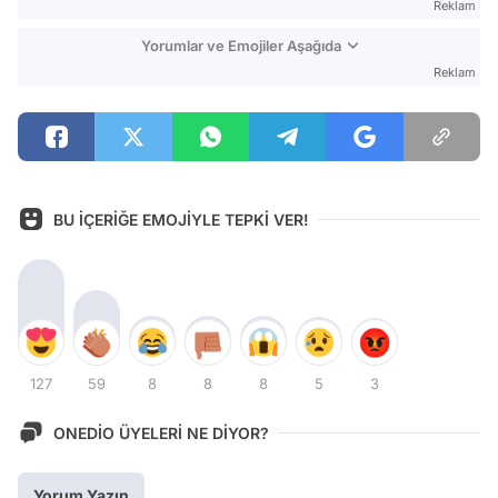
Reklam
Yorumlar ve Emojiler Aşağıda
Reklam
BU İÇERİĞE EMOJİYLE TEPKİ VER!
127
59
8
8
8
5
3
ONEDİO ÜYELERİ NE DİYOR?
Yorum Yazın