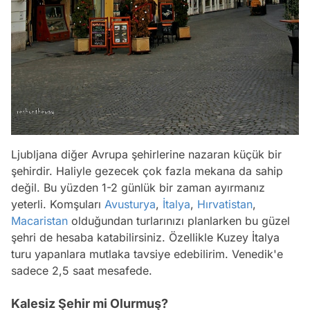
Ljubljana diğer Avrupa şehirlerine nazaran küçük bir
şehirdir. Haliyle gezecek çok fazla mekana da sahip
değil. Bu yüzden 1-2 günlük bir zaman ayırmanız
yeterli. Komşuları
Avusturya
,
İtalya
,
Hırvatistan
,
Macaristan
olduğundan turlarınızı planlarken bu güzel
şehri de hesaba katabilirsiniz. Özellikle Kuzey İtalya
turu yapanlara mutlaka tavsiye edebilirim. Venedik'e
sadece 2,5 saat mesafede.
Kalesiz Şehir mi Olurmuş?