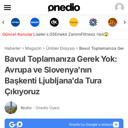
Güncel Konular
Liseler-LGS
Emekli Zammı
Filtresiz Hali😱
Haberler
Magazin
Ünlüler Dosyası
Bavul Toplamanıza Gerek
Bavul Toplamanıza Gerek Yok:
Avrupa ve Slovenya'nın
Başkenti Ljubljana'da Tura
Çıkıyoruz
Resho
- Onedio Üyesi
Onedio’yu Google'a ekleyin