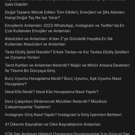
Saklı Olabilir!
Doğal Taşların Merak Edilen Tüm Etkileri, Enerjileri ve Şifa Alanları:
Hangi Doğal Taş Ne İşe Yarar?
Emojilerin Anlamları: 2023 WhatsApp, Instagram ve Twitter'da En
Çok Kullanılan Emojiler ve Anlamları
Atasözleri ve Anlamları: A'dan Z'ye Gündelik Hayatta En Sık
Kullanılan Atasözleri ve Anlamları
Tavla Diziliş Şekli Nasıldır? Erkek Tavlası ve Kız Tavlası Diziliş Şekilleri
ve Oynama Yönleri
Tarot Kartları ve Anlamları Nelerdir? Majör ve Minör Arkana Desteleri
İle Tılsımlı Bir Dünyaya Giriş
Burç Uyumu Hesaplama Nedir? Burç Uyumu, Aşk Uyumu Nasıl
Hesaplanır?
İdeal Kilo Nedir? İdeal Kilo Hesaplama Nasıl Yapılır?
Ders Çalışırken Dinlenecek Müzikler Nelerdir? Müziksiz
Çalışamayanlar Toplanın!
Instagram Giriş Nasıl Yapılır? Instagram'a Giriş İşlemleri Rehberi
41 Ülkenin Bayrakları ve Ülke Bayraklarının Anlamları
GTA San Andreas Hileleri! Oynamaya Doyamayanlar İçin Güncel San