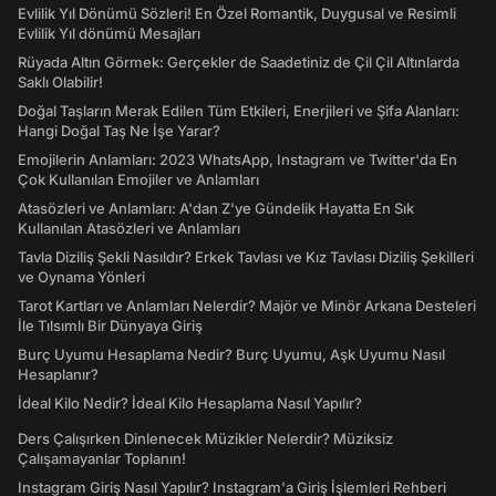
Evlilik Yıl Dönümü Sözleri! En Özel Romantik, Duygusal ve Resimli
Evlilik Yıl dönümü Mesajları
Rüyada Altın Görmek: Gerçekler de Saadetiniz de Çil Çil Altınlarda
Saklı Olabilir!
Doğal Taşların Merak Edilen Tüm Etkileri, Enerjileri ve Şifa Alanları:
Hangi Doğal Taş Ne İşe Yarar?
Emojilerin Anlamları: 2023 WhatsApp, Instagram ve Twitter'da En
Çok Kullanılan Emojiler ve Anlamları
Atasözleri ve Anlamları: A'dan Z'ye Gündelik Hayatta En Sık
Kullanılan Atasözleri ve Anlamları
Tavla Diziliş Şekli Nasıldır? Erkek Tavlası ve Kız Tavlası Diziliş Şekilleri
ve Oynama Yönleri
Tarot Kartları ve Anlamları Nelerdir? Majör ve Minör Arkana Desteleri
İle Tılsımlı Bir Dünyaya Giriş
Burç Uyumu Hesaplama Nedir? Burç Uyumu, Aşk Uyumu Nasıl
Hesaplanır?
İdeal Kilo Nedir? İdeal Kilo Hesaplama Nasıl Yapılır?
Ders Çalışırken Dinlenecek Müzikler Nelerdir? Müziksiz
Çalışamayanlar Toplanın!
Instagram Giriş Nasıl Yapılır? Instagram'a Giriş İşlemleri Rehberi