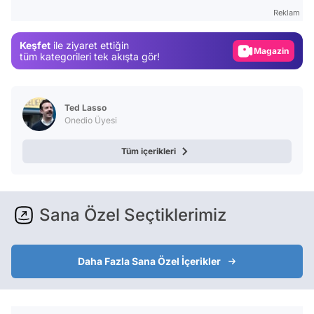
Test
Reklam
Gündem
Keşfet
ile ziyaret ettiğin
Magazin
tüm kategorileri tek akışta gör!
Video
Test
Ted Lasso
Onedio Üyesi
Tüm içerikleri
Sana Özel Seçtiklerimiz
Daha Fazla Sana Özel İçerikler