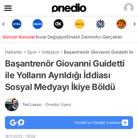
Güncel Konular
Kural Değişiyor
Emekli Zammı
Acı Gerçekler
Haberler
Spor
Voleybol
Başantrenör Giovanni Guidetti ile Y
Başantrenör Giovanni Guidetti
ile Yolların Ayrıldığı İddiası
Sosyal Medyayı İkiye Böldü
Ted Lasso
- Onedio Üyesi
Onedio’yu Google'a ekleyin
18.11.2022 - 13:06