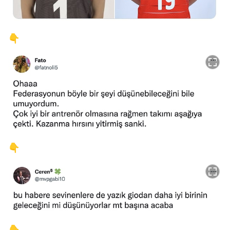
👇
👇
👇