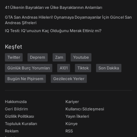
41 Ülkenin Bayrakları ve Ülke Bayraklarının Anlamları
GTA San Andreas Hileleri! Oynamaya Doyamayanlar İçin Güncel San
Andreas Şifreleri
IQ Testi: IQ'unuzun Kaç Olduğunu Merak Ettiniz mi?
Keşfet
Twitter
Deprem
Zam
Youtube
Günlük Burç Yorumları
A101
Tiktok
Son Dakika
Bugün Ne Pişirsem
Gezilecek Yerler
Hakkımızda
Kariyer
Geri Bildirim
Kullanıcı Sözleşmesi
Gizlilik Politikası
Yayın İlkeleri
Topluluk Kuralları
Künye
Reklam
RSS