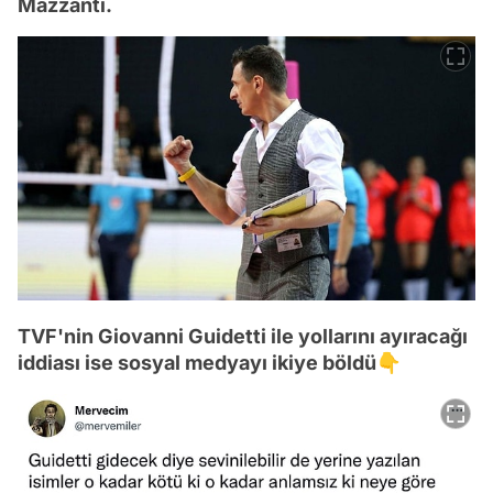
Mazzanti.
TVF'nin Giovanni Guidetti ile yollarını ayıracağı
iddiası ise sosyal medyayı ikiye böldü👇