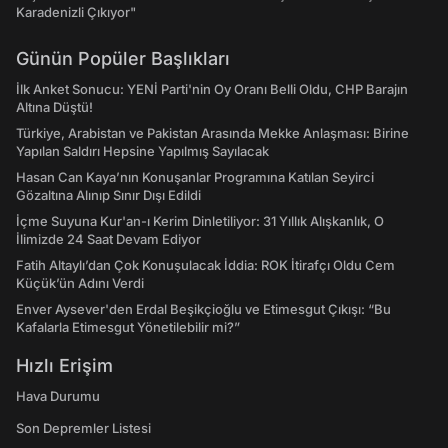
Karadenizli Çıkıyor"
Günün Popüler Başlıkları
İlk Anket Sonucu: YENİ Parti'nin Oy Oranı Belli Oldu, CHP Barajın
Altına Düştü!
Türkiye, Arabistan ve Pakistan Arasında Mekke Anlaşması: Birine
Yapılan Saldırı Hepsine Yapılmış Sayılacak
Hasan Can Kaya’nın Konuşanlar Programına Katılan Seyirci
Gözaltına Alınıp Sınır Dışı Edildi
İçme Suyuna Kur'an-ı Kerim Dinletiliyor: 31 Yıllık Alışkanlık, O
İlimizde 24 Saat Devam Ediyor
Fatih Altaylı’dan Çok Konuşulacak İddia: ROK İtirafçı Oldu Cem
Küçük’ün Adını Verdi
Enver Aysever'den Erdal Beşikçioğlu ve Etimesgut Çıkışı: “Bu
Kafalarla Etimesgut Yönetilebilir mi?”
Hızlı Erişim
Hava Durumu
Son Depremler Listesi