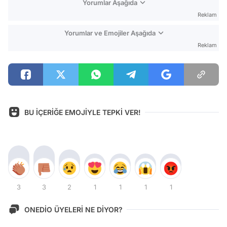
Yorumlar Aşağıda
Reklam
Yorumlar ve Emojiler Aşağıda
Reklam
BU İÇERİĞE EMOJİYLE TEPKİ VER!
3
3
2
1
1
1
1
ONEDİO ÜYELERİ NE DİYOR?