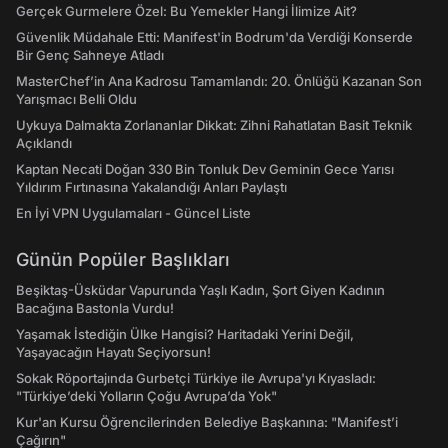
Gerçek Gurmelere Özel: Bu Yemekler Hangi İlimize Ait?
Güvenlik Müdahale Etti: Manifest'in Bodrum'da Verdiği Konserde
Bir Genç Sahneye Atladı
MasterChef’in Ana Kadrosu Tamamlandı: 20. Önlüğü Kazanan Son
Yarışmacı Belli Oldu
Uykuya Dalmakta Zorlananlar Dikkat: Zihni Rahatlatan Basit Teknik
Açıklandı
Kaptan Necati Doğan 330 Bin Tonluk Dev Geminin Gece Yarısı
Yıldırım Fırtınasına Yakalandığı Anları Paylaştı
En İyi VPN Uygulamaları - Güncel Liste
Günün Popüler Başlıkları
Beşiktaş-Üsküdar Vapurunda Yaşlı Kadın, Şort Giyen Kadının
Bacağına Bastonla Vurdu!
Yaşamak İstediğin Ülke Hangisi? Haritadaki Yerini Değil,
Yaşayacağın Hayatı Seçiyorsun!
Sokak Röportajında Gurbetçi Türkiye ile Avrupa'yı Kıyasladı:
"Türkiye’deki Yolların Çoğu Avrupa’da Yok"
Kur'an Kursu Öğrencilerinden Belediye Başkanına: "Manifest’i
Çağırın"