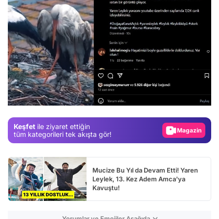
Video
Test
Gündem
Magazin
Keşfet
ile ziyaret ettiğin
Video
tüm kategorileri tek akışta gör!
Test
Mucize Bu Yıl da Devam Etti! Yaren
Leylek, 13. Kez Adem Amca'ya
Kavuştu!
Yorumlar ve Emojiler Aşağıda