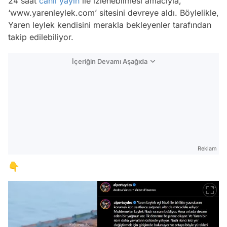
24 saat
canlı yayın
ile izlenebilmesi amacıyla,
‘www.yarenleylek.com’ sitesini devreye aldı. Böylelikle,
Yaren leylek kendisini merakla bekleyenler tarafından
takip edilebiliyor.
İçeriğin Devamı Aşağıda
Reklam
👇