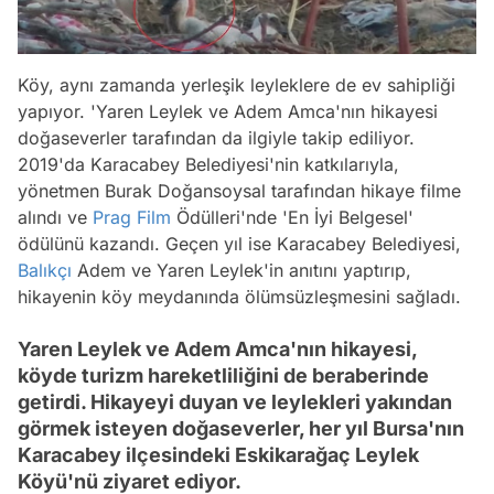
Köy, aynı zamanda yerleşik leyleklere de ev sahipliği
yapıyor. 'Yaren Leylek ve Adem Amca'nın hikayesi
doğaseverler tarafından da ilgiyle takip ediliyor.
2019'da Karacabey Belediyesi'nin katkılarıyla,
yönetmen Burak Doğansoysal tarafından hikaye filme
alındı ve
Prag
Film
Ödülleri'nde 'En İyi Belgesel'
ödülünü kazandı. Geçen yıl ise Karacabey Belediyesi,
Balıkçı
Adem ve Yaren Leylek'in anıtını yaptırıp,
hikayenin köy meydanında ölümsüzleşmesini sağladı.
Yaren Leylek ve Adem Amca'nın hikayesi,
köyde turizm hareketliliğini de beraberinde
getirdi. Hikayeyi duyan ve leylekleri yakından
görmek isteyen doğaseverler, her yıl Bursa'nın
Karacabey ilçesindeki Eskikarağaç Leylek
Köyü'nü ziyaret ediyor.