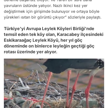
yavruların üstünde yatıyor. Nazlı ikinci kez yer
değiştirmek için girişimde bulunuyor ve ortaya böyle
yürekleri ısıtan bir görüntü çıkıyor” sözleriyle paylaştı.
Türkiye'yi Avrupa Leylek Köyleri Birliği'nde
temsil eden tek köy olan, Karacabey ilçesindeki
Eskikaraağaç Leylek Köyü, her yıl göç
döneminde on binlerce leyleğin geçtiği göç
rotası üzerinde yer alıyor.