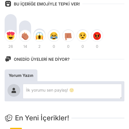
BU İÇERİĞE EMOJİYLE TEPKİ VER!
26
14
2
0
0
0
0
ONEDİO ÜYELERİ NE DİYOR?
Yorum Yazın
En Yeni İçerikler!