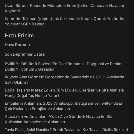
Uzun Süredir Kanserle Mücadele Eden Şarkıcı Cansever Hayatını
Kaybetti
Kemerini Takmadığı İçin Uçak Kalkamadı: Küçük Çocuk Yüzünden
Yolcular 1 Gün Bekledi
Hızlı Erişim
Hava Durumu
Son Depremler Listesi
Evlilik Yıl Dönümü Sözleri! En Özel Romantik, Duygusal ve Resimli
Evlilik Yıl dönümü Mesajları
Rüyada Altın Görmek: Gerçekler de Saadetiniz de Çil Çil Altınlarda
Saklı Olabilir!
Doğal Taşların Merak Edilen Tüm Etkileri, Enerjileri ve Şifa Alanları:
Hangi Doğal Taş Ne İşe Yarar?
Emojilerin Anlamları: 2023 WhatsApp, Instagram ve Twitter'da En
Çok Kullanılan Emojiler ve Anlamları
Atasözleri ve Anlamları: A'dan Z'ye Gündelik Hayatta En Sık
Kullanılan Atasözleri ve Anlamları
Tavla Diziliş Şekli Nasıldır? Erkek Tavlası ve Kız Tavlası Diziliş Şekilleri