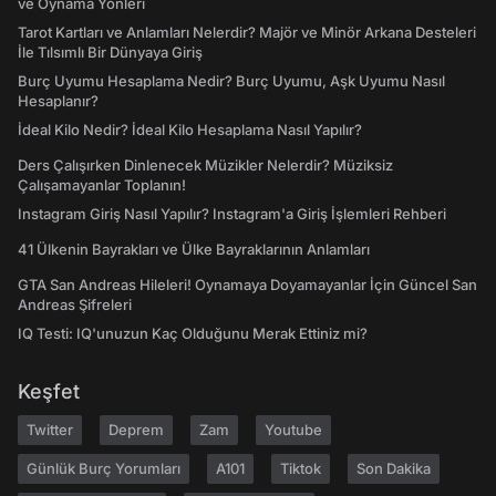
ve Oynama Yönleri
Tarot Kartları ve Anlamları Nelerdir? Majör ve Minör Arkana Desteleri
İle Tılsımlı Bir Dünyaya Giriş
Burç Uyumu Hesaplama Nedir? Burç Uyumu, Aşk Uyumu Nasıl
Hesaplanır?
İdeal Kilo Nedir? İdeal Kilo Hesaplama Nasıl Yapılır?
Ders Çalışırken Dinlenecek Müzikler Nelerdir? Müziksiz
Çalışamayanlar Toplanın!
Instagram Giriş Nasıl Yapılır? Instagram'a Giriş İşlemleri Rehberi
41 Ülkenin Bayrakları ve Ülke Bayraklarının Anlamları
GTA San Andreas Hileleri! Oynamaya Doyamayanlar İçin Güncel San
Andreas Şifreleri
IQ Testi: IQ'unuzun Kaç Olduğunu Merak Ettiniz mi?
Keşfet
Twitter
Deprem
Zam
Youtube
Günlük Burç Yorumları
A101
Tiktok
Son Dakika