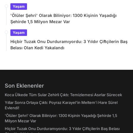
Yaşam
'Ölüler Şehri' Olarak Biliniyor: 1300 Kişinin Yaşadığı
Şehirde 1,5 Milyon Mezar Var
Yaşam
Hiçbir Tuzak Onu Durduramıyordu: 3 Yıldır Çiftçilerin Baş
Belası Olan Kedi Yakalandı
Son Eklenenler
Koca Ülkede Tüm Sular Zehirli Çıktı: Temizlemesi Asırlar Sürecek
Yıllar Sonra Ortaya Çıktı: Poyraz Karayel'in Meltem'i Hare Sürel
Evlendi!
'Ölüler Şehri' Olarak Biliniyor: 1300 Kişinin Yaşadığı Şehirde 1,5
Milyon Mezar Var
Hiçbir Tuzak Onu Durduramıyordu: 3 Yıldır Çiftçilerin Baş Belası