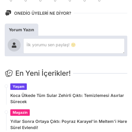
0
0
0
0
0
0
0
ONEDİO ÜYELERİ NE DİYOR?
Yorum Yazın
En Yeni İçerikler!
Yaşam
Koca Ülkede Tüm Sular Zehirli Çıktı: Temizlemesi Asırlar
Sürecek
Magazin
Yıllar Sonra Ortaya Çıktı: Poyraz Karayel'in Meltem'i Hare
Sürel Evlendi!