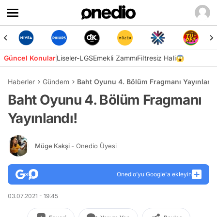
Güncel Konular
Liseler-LGS
Emekli Zammı
Filtresiz Hali😱
Haberler
Gündem
Baht Oyunu 4. Bölüm Fragmanı Yayınlandı
Baht Oyunu 4. Bölüm Fragmanı
Yayınlandı!
Müge Kakşi
- Onedio Üyesi
Onedio’yu Google'a ekleyin
03.07.2021 - 19:45