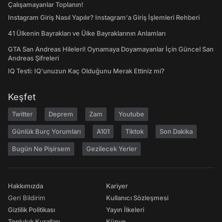
Çalışamayanlar Toplanın!
Instagram Giriş Nasıl Yapılır? Instagram'a Giriş İşlemleri Rehberi
41 Ülkenin Bayrakları ve Ülke Bayraklarının Anlamları
GTA San Andreas Hileleri! Oynamaya Doyamayanlar İçin Güncel San
Andreas Şifreleri
IQ Testi: IQ'unuzun Kaç Olduğunu Merak Ettiniz mi?
Keşfet
Twitter
Deprem
Zam
Youtube
Günlük Burç Yorumları
A101
Tiktok
Son Dakika
Bugün Ne Pişirsem
Gezilecek Yerler
Hakkımızda
Kariyer
Geri Bildirim
Kullanıcı Sözleşmesi
Gizlilik Politikası
Yayın İlkeleri
Topluluk Kuralları
Künye