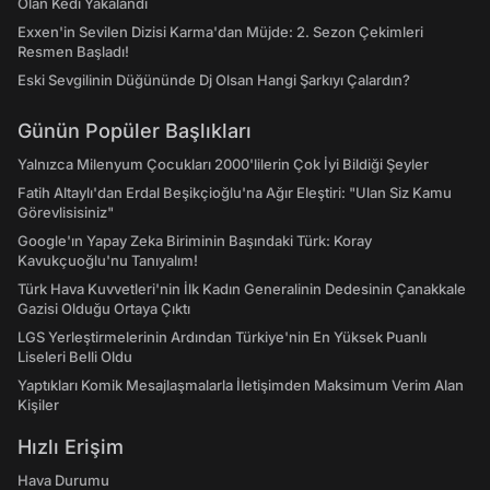
Olan Kedi Yakalandı
Exxen'in Sevilen Dizisi Karma'dan Müjde: 2. Sezon Çekimleri
Resmen Başladı!
Eski Sevgilinin Düğününde Dj Olsan Hangi Şarkıyı Çalardın?
Günün Popüler Başlıkları
Yalnızca Milenyum Çocukları 2000'lilerin Çok İyi Bildiği Şeyler
Fatih Altaylı'dan Erdal Beşikçioğlu'na Ağır Eleştiri: "Ulan Siz Kamu
Görevlisisiniz"
Google'ın Yapay Zeka Biriminin Başındaki Türk: Koray
Kavukçuoğlu'nu Tanıyalım!
Türk Hava Kuvvetleri'nin İlk Kadın Generalinin Dedesinin Çanakkale
Gazisi Olduğu Ortaya Çıktı
LGS Yerleştirmelerinin Ardından Türkiye'nin En Yüksek Puanlı
Liseleri Belli Oldu
Yaptıkları Komik Mesajlaşmalarla İletişimden Maksimum Verim Alan
Kişiler
Hızlı Erişim
Hava Durumu