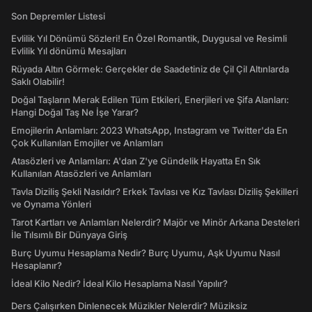
Son Depremler Listesi
Evlilik Yıl Dönümü Sözleri! En Özel Romantik, Duygusal ve Resimli
Evlilik Yıl dönümü Mesajları
Rüyada Altın Görmek: Gerçekler de Saadetiniz de Çil Çil Altınlarda
Saklı Olabilir!
Doğal Taşların Merak Edilen Tüm Etkileri, Enerjileri ve Şifa Alanları:
Hangi Doğal Taş Ne İşe Yarar?
Emojilerin Anlamları: 2023 WhatsApp, Instagram ve Twitter'da En
Çok Kullanılan Emojiler ve Anlamları
Atasözleri ve Anlamları: A'dan Z'ye Gündelik Hayatta En Sık
Kullanılan Atasözleri ve Anlamları
Tavla Diziliş Şekli Nasıldır? Erkek Tavlası ve Kız Tavlası Diziliş Şekilleri
ve Oynama Yönleri
Tarot Kartları ve Anlamları Nelerdir? Majör ve Minör Arkana Desteleri
İle Tılsımlı Bir Dünyaya Giriş
Burç Uyumu Hesaplama Nedir? Burç Uyumu, Aşk Uyumu Nasıl
Hesaplanır?
İdeal Kilo Nedir? İdeal Kilo Hesaplama Nasıl Yapılır?
Ders Çalışırken Dinlenecek Müzikler Nelerdir? Müziksiz