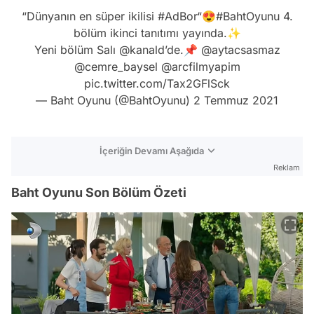
“Dünyanın en süper ikilisi
#AdBor
“😍
#BahtOyunu
4.
bölüm ikinci tanıtımı yayında.✨
Yeni bölüm Salı
@kanald
’de.📌
@aytacsasmaz
@cemre_baysel
@arcfilmyapim
pic.twitter.com/Tax2GFlSck
— Baht Oyunu (@BahtOyunu)
2 Temmuz 2021
İçeriğin Devamı Aşağıda
Reklam
Baht Oyunu Son Bölüm Özeti