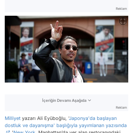
Reklam
İçeriğin Devamı Aşağıda
Reklam
Milliyet
yazarı Ali Eyüboğlu, '
Japonya'da başlayan
dostluk ve dayanışma' başlığıyla yayımlanan yazısında
'
New York
, Manhattan’da yer alan restoranındaki