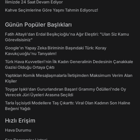
İlimizde 24 Saat Devam Ediyor
Kahve Seçimlerine Göre Yaşını Tahmin Ediyoruz!
Günün Popüler Başlıkları
Fatih Altaylı'dan Erdal Beşikçioğlu'na Ağır Eleştiri: "Ulan Siz Kamu
Görevlisisiniz"
Google'ın Yapay Zeka Biriminin Başındaki Türk: Koray
Kavukçuoğlu'nu Tanıyalım!
Türk Hava Kuvvetleri'nin İlk Kadın Generalinin Dedesinin Çanakkale
Gazisi Olduğu Ortaya Çıktı
Yaptıkları Komik Mesajlaşmalarla İletişimden Maksimum Verim Alan
Kişiler
Toygar Işıklı'dan Gururlandıran Başarı! Grammy Ödülleri'nde Oy
Verecek Jüri Üyeleri Arasına Seçildi
Tarla İşçisiydi Modellere Taş Çıkarttı: Viral Olan Kadının Son Haline
Beğeni Yağdı
Hızlı Erişim
Hava Durumu