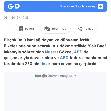
Onedio’yu Google'a ekleyin
08.11.2019 - 14:39
Favori
Yorum Yap
Paylaş
Birçok ünlü ismi ağırlayan ve dünyanın farklı
ülkelerinde şube açarak, tuz dökme stiliyle 'Salt Bae'
lakabıyla şöhret olan
Nusret
Gökçe,
ABD
'de
çalışanlarıyla davalık oldu ve
ABD
federal mahkemesi
tarafından 250 bin
dolar
para cezasına çarptırıldı.
İçeriğin Devamı Aşağıda