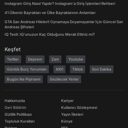
Instagram Giriş Nasıl Yapılır? Instagram'a Giriş İşlemleri Rehberi
41 Ülkenin Bayrakları ve Ülke Bayraklarının Anlamları
GTA San Andreas Hileleri! Oynamaya Doyamayanlar İçin Güncel San
Andreas Şifreleri
IQ Testi: IQ'unuzun Kaç Olduğunu Merak Ettiniz mi?
Keşfet
Twitter
Deprem
Zam
Youtube
Günlük Burç Yorumları
A101
Tiktok
Son Dakika
Bugün Ne Pişirsem
Gezilecek Yerler
Hakkımızda
Kariyer
Geri Bildirim
Kullanıcı Sözleşmesi
Gizlilik Politikası
Yayın İlkeleri
Topluluk Kuralları
Künye