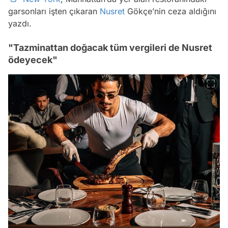
garsonları işten çıkaran
Nusret
Gökçe’nin ceza aldığını
yazdı.
"Tazminattan doğacak tüm vergileri de Nusret
ödeyecek"