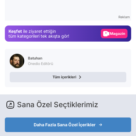
Video
Test
Reklam
Gündem
Keşfet
ile ziyaret ettiğin
Magazin
tüm kategorileri tek akışta gör!
Video
Test
Batuhan
Onedio Editörü
Tüm içerikleri
Sana Özel Seçtiklerimiz
Daha Fazla Sana Özel İçerikler