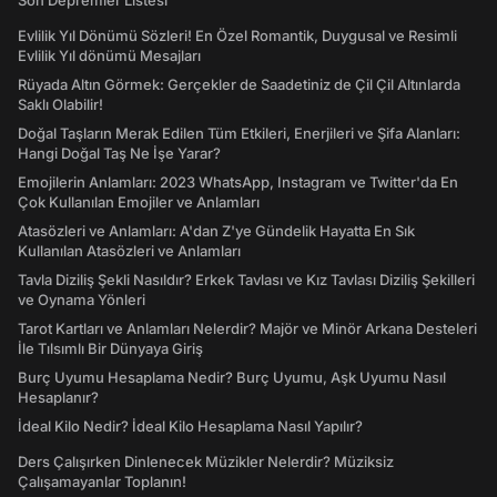
Son Depremler Listesi
Evlilik Yıl Dönümü Sözleri! En Özel Romantik, Duygusal ve Resimli
Evlilik Yıl dönümü Mesajları
Rüyada Altın Görmek: Gerçekler de Saadetiniz de Çil Çil Altınlarda
Saklı Olabilir!
Doğal Taşların Merak Edilen Tüm Etkileri, Enerjileri ve Şifa Alanları:
Hangi Doğal Taş Ne İşe Yarar?
Emojilerin Anlamları: 2023 WhatsApp, Instagram ve Twitter'da En
Çok Kullanılan Emojiler ve Anlamları
Atasözleri ve Anlamları: A'dan Z'ye Gündelik Hayatta En Sık
Kullanılan Atasözleri ve Anlamları
Tavla Diziliş Şekli Nasıldır? Erkek Tavlası ve Kız Tavlası Diziliş Şekilleri
ve Oynama Yönleri
Tarot Kartları ve Anlamları Nelerdir? Majör ve Minör Arkana Desteleri
İle Tılsımlı Bir Dünyaya Giriş
Burç Uyumu Hesaplama Nedir? Burç Uyumu, Aşk Uyumu Nasıl
Hesaplanır?
İdeal Kilo Nedir? İdeal Kilo Hesaplama Nasıl Yapılır?
Ders Çalışırken Dinlenecek Müzikler Nelerdir? Müziksiz
Çalışamayanlar Toplanın!