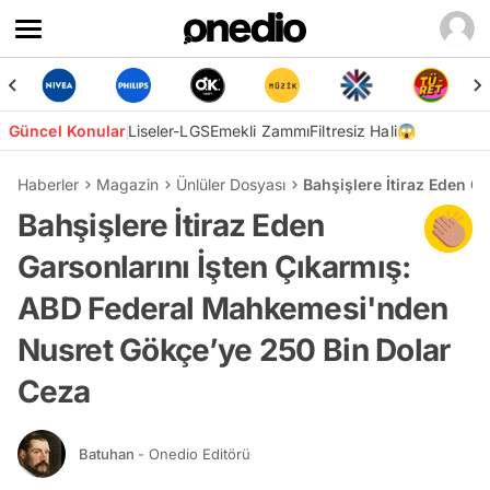
Güncel Konular
Liseler-LGS
Emekli Zammı
Filtresiz Hali😱
Haberler
Magazin
Ünlüler Dosyası
Bahşişlere İtiraz Eden 
Bahşişlere İtiraz Eden
Garsonlarını İşten Çıkarmış:
ABD Federal Mahkemesi'nden
Nusret Gökçe’ye 250 Bin Dolar
Ceza
Batuhan
- Onedio Editörü