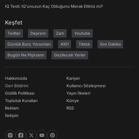
IQ Testi: IQ'unuzun Kaç Olduğunu Merak Ettiniz mi?
Keşfet
Twitter
Deprem
Zam
Youtube
Günlük Burç Yorumları
A101
Tiktok
Son Dakika
Bugün Ne Pişirsem
Gezilecek Yerler
Hakkımızda
Kariyer
Geri Bildirim
Kullanıcı Sözleşmesi
Gizlilik Politikası
Yayın İlkeleri
Topluluk Kuralları
Künye
Reklam
RSS
İletişim