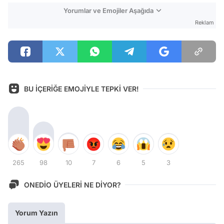
Yorumlar ve Emojiler Aşağıda
Reklam
BU İÇERİĞE EMOJİYLE TEPKİ VER!
265
98
10
7
6
5
3
ONEDİO ÜYELERİ NE DİYOR?
Yorum Yazın