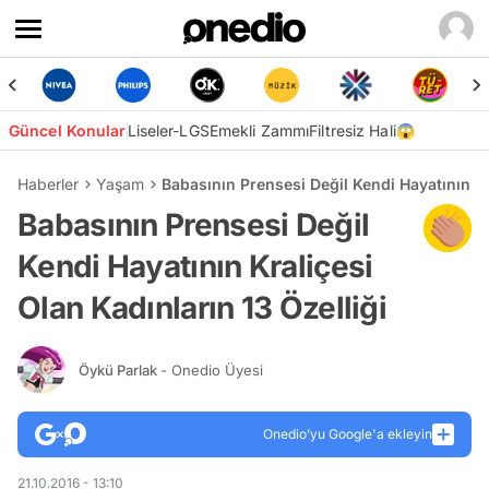
Güncel Konular
Liseler-LGS
Emekli Zammı
Filtresiz Hali😱
Haberler
Yaşam
Babasının Prensesi Değil Kendi Hayatının Kr
Babasının Prensesi Değil
Kendi Hayatının Kraliçesi
Olan Kadınların 13 Özelliği
Öykü Parlak
- Onedio Üyesi
Onedio’yu Google'a ekleyin
21.10.2016 - 13:10