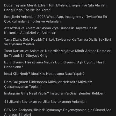
Doğal Taşların Merak Edilen Tüm Etkileri, Enerjileri ve Şifa Alanları:
Hangi Doğal Taş Ne İşe Yarar?
Emojilerin Anlamları: 2023 WhatsApp, Instagram ve Twitter'da En
Çok Kullanılan Emojiler ve Anlamları
Atasözleri ve Anlamları: A'dan Z'ye Gündelik Hayatta En Sık
Kullanılan Atasözleri ve Anlamları
Tavla Diziliş Şekli Nasıldır? Erkek Tavlası ve Kız Tavlası Diziliş Şekilleri
ve Oynama Yönleri
Tarot Kartları ve Anlamları Nelerdir? Majör ve Minör Arkana Desteleri
İle Tılsımlı Bir Dünyaya Giriş
Burç Uyumu Hesaplama Nedir? Burç Uyumu, Aşk Uyumu Nasıl
Hesaplanır?
İdeal Kilo Nedir? İdeal Kilo Hesaplama Nasıl Yapılır?
Ders Çalışırken Dinlenecek Müzikler Nelerdir? Müziksiz
Çalışamayanlar Toplanın!
Instagram Giriş Nasıl Yapılır? Instagram'a Giriş İşlemleri Rehberi
41 Ülkenin Bayrakları ve Ülke Bayraklarının Anlamları
GTA San Andreas Hileleri! Oynamaya Doyamayanlar İçin Güncel San
Andreas Şifreleri