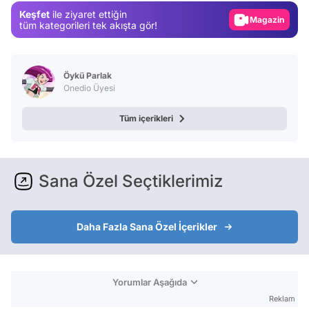
Keşfet
ile ziyaret ettiğin
Video
tüm kategorileri tek akışta gör!
Test
Öykü Parlak
Onedio Üyesi
Tüm içerikleri
Sana Özel Seçtiklerimiz
Daha Fazla Sana Özel İçerikler
Yorumlar Aşağıda
Reklam