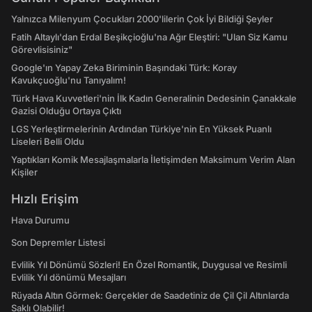
Yalnızca Milenyum Çocukları 2000'lilerin Çok İyi Bildiği Şeyler
Fatih Altaylı'dan Erdal Beşikçioğlu'na Ağır Eleştiri: "Ulan Siz Kamu
Görevlisisiniz"
Google'ın Yapay Zeka Biriminin Başındaki Türk: Koray
Kavukçuoğlu'nu Tanıyalım!
Türk Hava Kuvvetleri'nin İlk Kadın Generalinin Dedesinin Çanakkale
Gazisi Olduğu Ortaya Çıktı
LGS Yerleştirmelerinin Ardından Türkiye'nin En Yüksek Puanlı
Liseleri Belli Oldu
Yaptıkları Komik Mesajlaşmalarla İletişimden Maksimum Verim Alan
Kişiler
Hızlı Erişim
Hava Durumu
Son Depremler Listesi
Evlilik Yıl Dönümü Sözleri! En Özel Romantik, Duygusal ve Resimli
Evlilik Yıl dönümü Mesajları
Rüyada Altın Görmek: Gerçekler de Saadetiniz de Çil Çil Altınlarda
Saklı Olabilir!