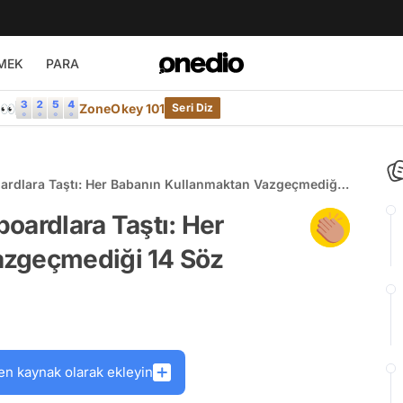
MEK
PARA
e👀
ZoneOkey 101
Seri Diz
boardlara Taştı: Her Babanın Kullanmaktan Vazgeçmediği
boardlara Taştı: Her
azgeçmediği 14 Söz
en kaynak olarak ekleyin