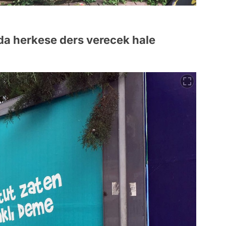
da herkese ders verecek hale