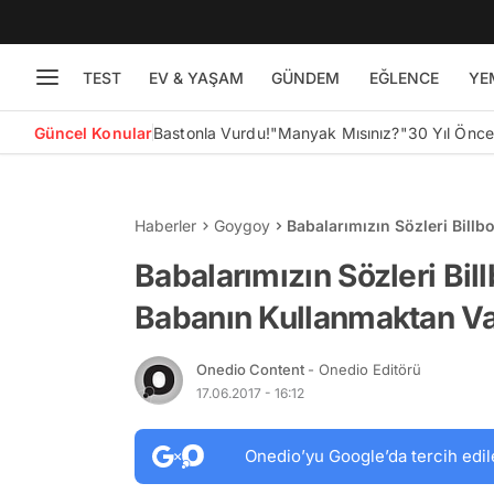
TEST
EV & YAŞAM
GÜNDEM
EĞLENCE
YE
Güncel Konular
Bastonla Vurdu!
"Manyak Mısınız?"
30 Yıl Önc
Haberler
Goygoy
Babalarımızın Sözleri Bill
14 Söz
Babalarımızın Sözleri Bill
Babanın Kullanmaktan V
Onedio Content
- Onedio Editörü
17.06.2017 - 16:12
Onedio’yu Google’da tercih edil