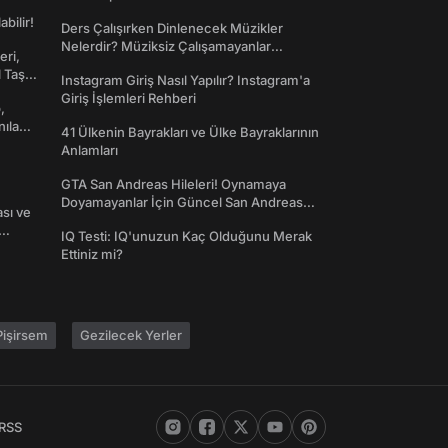
abilir!
Ders Çalışırken Dinlenecek Müzikler
Nelerdir? Müziksiz Çalışamayanlar
eri,
Toplanın!
l Taş
Instagram Giriş Nasıl Yapılır? Instagram'a
Giriş İşlemleri Rehberi
,
nılan
41 Ülkenin Bayrakları ve Ülke Bayraklarının
Anlamları
GTA San Andreas Hileleri! Oynamaya
Doyamayanlar İçin Güncel San Andreas
ası ve
Şifreleri
IQ Testi: IQ'unuzun Kaç Olduğunu Merak
Ettiniz mi?
işirsem
Gezilecek Yerler
RSS