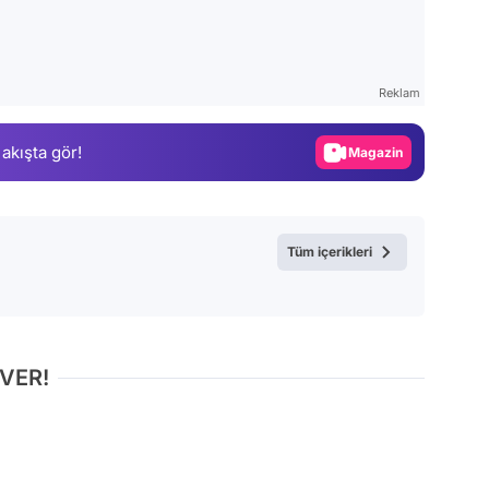
Video
Test
Reklam
Gündem
 akışta gör!
Magazin
Video
Test
Tüm içerikleri
 VER!