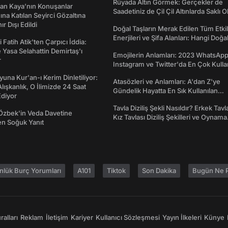
Rüyada Altın Görmek: Gerçekler de
an Kaya’nın Konuşanlar
Saadetiniz de Çil Çil Altınlarda Saklı Ol
na Katılan Seyirci Gözaltına
nır Dışı Edildi
Doğal Taşların Merak Edilen Tüm Etkil
Enerjileri ve Şifa Alanları: Hangi Doğa
 Fatih Atik'ten Çarpıcı İddia:
Ne İşe Yarar?
Yasa Selahattin Demirtaş'ı
Emojilerin Anlamları: 2023 WhatsApp
r
Instagram ve Twitter'da En Çok Kulla
Emojiler ve Anlamları
una Kur'an-ı Kerim Dinletiliyor:
Atasözleri ve Anlamları: A'dan Z'ye
 Alışkanlık, O İlimizde 24 Saat
Gündelik Hayatta En Sık Kullanılan
diyor
Atasözleri ve Anlamları
Tavla Diziliş Şekli Nasıldır? Erkek Tavl
Özbek'in Veda Davetine
Kız Tavlası Diziliş Şekilleri ve Oynama
en Soğuk Yanıt
Yönleri
nlük Burç Yorumları
A101
Tiktok
Son Dakika
Bugün Ne P
alları
Reklam
İletişim
Kariyer
Kullanıcı Sözleşmesi
Yayın İlkeleri
Künye