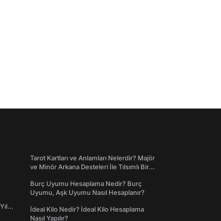
Tarot Kartları ve Anlamları Nelerdir? Majör
ve Minör Arkana Desteleri İle Tılsımlı Bir
Dünyaya Giriş
Burç Uyumu Hesaplama Nedir? Burç
Uyumu, Aşk Uyumu Nasıl Hesaplanır?
Yıl
İdeal Kilo Nedir? İdeal Kilo Hesaplama
Nasıl Yapılır?