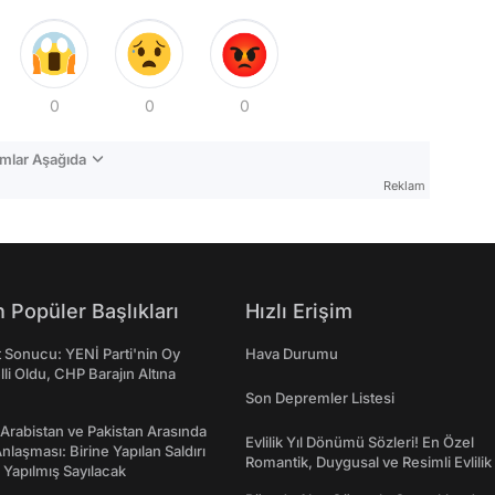
0
0
0
mlar Aşağıda
Reklam
 Popüler Başlıkları
Hızlı Erişim
t Sonucu: YENİ Parti'nin Oy
Hava Durumu
lli Oldu, CHP Barajın Altına
Son Depremler Listesi
 Arabistan ve Pakistan Arasında
Evlilik Yıl Dönümü Sözleri! En Özel
laşması: Birine Yapılan Saldırı
Romantik, Duygusal ve Resimli Evlilik 
Yapılmış Sayılacak
dönümü Mesajları