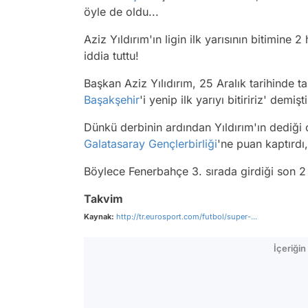
öyle de oldu...
Aziz Yıldırım'ın ligin ilk yarısının bitimin
iddia tuttu!
Başkan Aziz Yılıdırım, 25 Aralık tarihinde t
Başakşehir
'i yenip ilk yarıyı bitiririz' demişti
Dünkü derbinin ardından Yıldırım'ın dediği 
Galatasaray
Gençlerbirliği
'ne puan kaptırdı
Böylece Fenerbahçe 3. sırada girdiği son 2 
Takvim
Kaynak:
http://tr.eurosport.com/futbol/super-...
İçeriği