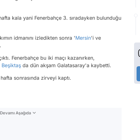
e 2 hafta kala yani Fenerbahçe 3. sıradayken bulunduğu
akımın idmanını izledikten sonra '
Mersin
'i ve
.
çıktı. Fenerbahçe bu iki maçı kazanırken,
,
Beşiktaş
da dün akşam Galatasaray'a kaybetti.
hafta sonrasında zirveyi kaptı.
n Devamı Aşağıda