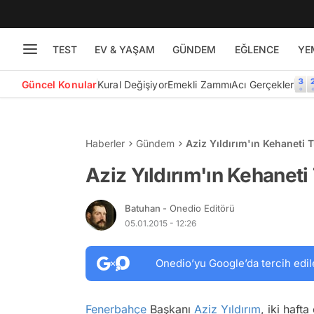
TEST
EV & YAŞAM
GÜNDEM
EĞLENCE
YE
Güncel Konular
Kural Değişiyor
Emekli Zammı
Acı Gerçekler
Haberler
Gündem
Aziz Yıldırım'ın Kehaneti T
Aziz Yıldırım'ın Kehaneti 
Batuhan
- Onedio Editörü
05.01.2015 - 12:26
Onedio’yu Google’da tercih edil
Fenerbahçe
Başkanı
Aziz Yıldırım
, iki hafta