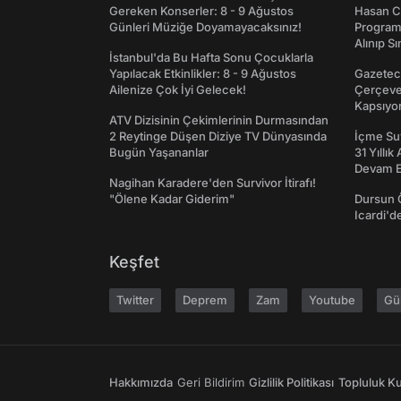
Gereken Konserler: 8 - 9 Ağustos
Hasan C
Günleri Müziğe Doyamayacaksınız!
Programı
Alınıp Sı
İstanbul'da Bu Hafta Sonu Çocuklarla
Yapılacak Etkinlikler: 8 - 9 Ağustos
Gazeteci
Ailenize Çok İyi Gelecek!
Çerçeve 
Kapsıyo
ATV Dizisinin Çekimlerinin Durmasından
2 Reytinge Düşen Diziye TV Dünyasında
İçme Suy
Bugün Yaşananlar
31 Yıllık
Devam E
Nagihan Karadere'den Survivor İtirafı!
"Ölene Kadar Giderim"
Dursun 
Icardi'd
Keşfet
Twitter
Deprem
Zam
Youtube
Gü
Hakkımızda
Geri Bildirim
Gizlilik Politikası
Topluluk Kur