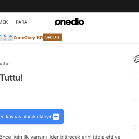
MEK
PARA
ZoneOkey 101
Seri Diz
uttu!
Tuttu!
en kaynak olarak ekleyin
 önce ligin ilk yarısını lider bitireceklerini iddia etti ve