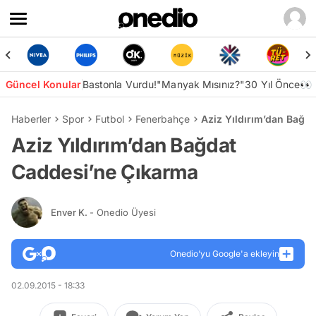
Güncel Konular
Bastonla Vurdu!
"Manyak Mısınız?"
30 Yıl Önce👀
Haberler
Spor
Futbol
Fenerbahçe
Aziz Yıldırım’dan Bağd
Aziz Yıldırım’dan Bağdat
Caddesi’ne Çıkarma
Enver K.
- Onedio Üyesi
Onedio’yu Google'a ekleyin
02.09.2015 - 18:33