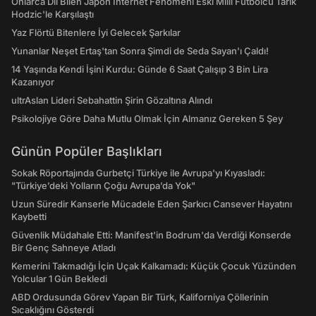
Onlarca Dil Bilen Japon İnternet Fenomeni Eski Milli Futbolcu Tarık
Hodzic'le Karşılaştı
Yaz Flörtü Bitenlere İyi Gelecek Şarkılar
Yunanlar Neşet Ertaş'tan Sonra Şimdi de Seda Sayan'ı Çaldı!
14 Yaşında Kendi İşini Kurdu: Günde 6 Saat Çalışıp 3 Bin Lira
Kazanıyor
ultrAslan Lideri Sebahattin Şirin Gözaltına Alındı
Psikolojiye Göre Daha Mutlu Olmak İçin Almanız Gereken 5 Şey
Günün Popüler Başlıkları
Sokak Röportajında Gurbetçi Türkiye ile Avrupa'yı Kıyasladı:
"Türkiye’deki Yolların Çoğu Avrupa’da Yok"
Uzun Süredir Kanserle Mücadele Eden Şarkıcı Cansever Hayatını
Kaybetti
Güvenlik Müdahale Etti: Manifest'in Bodrum'da Verdiği Konserde
Bir Genç Sahneye Atladı
Kemerini Takmadığı İçin Uçak Kalkamadı: Küçük Çocuk Yüzünden
Yolcular 1 Gün Bekledi
ABD Ordusunda Görev Yapan Bir Türk, Kaliforniya Çöllerinin
Sıcaklığını Gösterdi