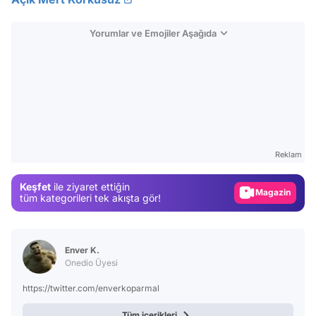
Yorumlar ve Emojiler Aşağıda
Video
Test
Reklam
Gündem
Keşfet
ile ziyaret ettiğin
Magazin
tüm kategorileri tek akışta gör!
Video
Test
Enver K.
Onedio Üyesi
https://twitter.com/enverkoparmal
Tüm içerikleri