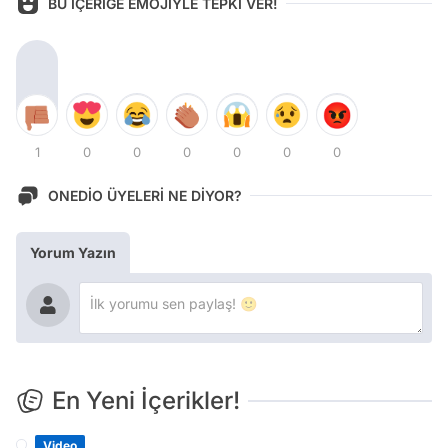
BU İÇERİĞE EMOJİYLE TEPKİ VER!
1
0
0
0
0
0
0
ONEDİO ÜYELERİ NE DİYOR?
Yorum Yazın
En Yeni İçerikler!
Video