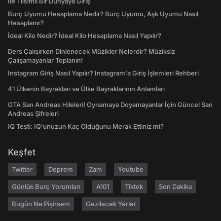
İle Tılsımlı Bir Dünyaya Giriş
Burç Uyumu Hesaplama Nedir? Burç Uyumu, Aşk Uyumu Nasıl
Hesaplanır?
İdeal Kilo Nedir? İdeal Kilo Hesaplama Nasıl Yapılır?
Ders Çalışırken Dinlenecek Müzikler Nelerdir? Müziksiz
Çalışamayanlar Toplanın!
Instagram Giriş Nasıl Yapılır? Instagram'a Giriş İşlemleri Rehberi
41 Ülkenin Bayrakları ve Ülke Bayraklarının Anlamları
GTA San Andreas Hileleri! Oynamaya Doyamayanlar İçin Güncel San
Andreas Şifreleri
IQ Testi: IQ'unuzun Kaç Olduğunu Merak Ettiniz mi?
Keşfet
Twitter
Deprem
Zam
Youtube
Günlük Burç Yorumları
A101
Tiktok
Son Dakika
Bugün Ne Pişirsem
Gezilecek Yerler