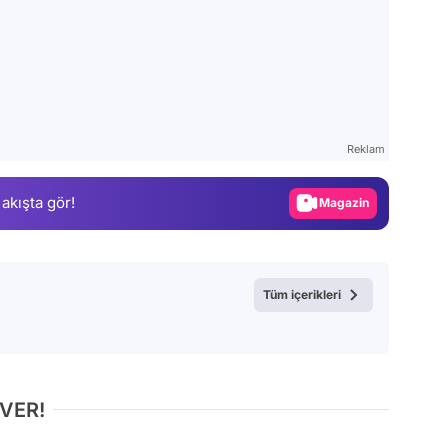
Video
Test
Reklam
Gündem
 akışta gör!
Magazin
Video
Test
Tüm içerikleri
 VER!