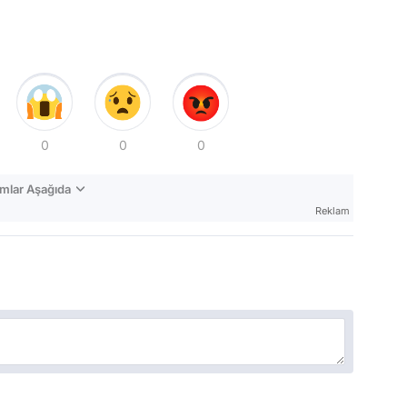
0
0
0
mlar Aşağıda
Reklam