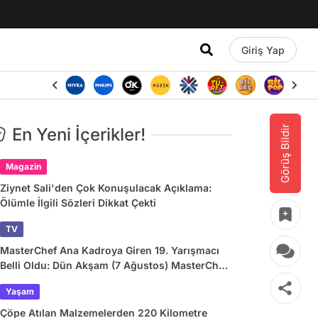
Giriş Yap
Görüş Bildir
En Yeni İçerikler!
Magazin
Ziynet Sali'den Çok Konuşulacak Açıklama:
Ölümle İlgili Sözleri Dikkat Çekti
TV
MasterChef Ana Kadroya Giren 19. Yarışmacı
Belli Oldu: Dün Akşam (7 Ağustos) MasterChef
Önlüğü Kazanan İsim
Yaşam
Çöpe Atılan Malzemelerden 220 Kilometre