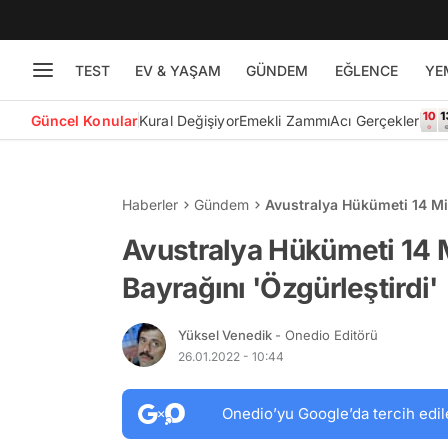
TEST
EV & YAŞAM
GÜNDEM
EĞLENCE
YE
Güncel Konular
Kural Değişiyor
Emekli Zammı
Acı Gerçekler
Haberler
Gündem
Avustralya Hükümeti 14 Mil
Avustralya Hükümeti 14 M
Bayrağını 'Özgürleştirdi'
Yüksel Venedik
- Onedio Editörü
26.01.2022 - 10:44
Onedio’yu Google’da tercih edil