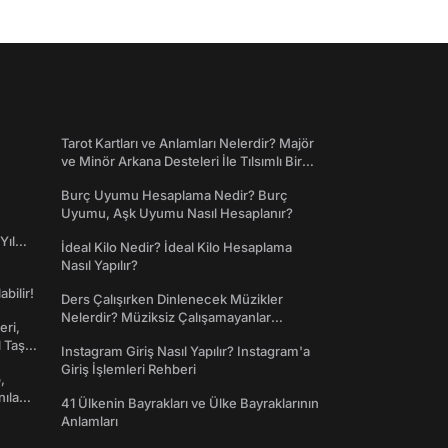
Tarot Kartları ve Anlamları Nelerdir? Majör
ve Minör Arkana Desteleri İle Tılsımlı Bir
Dünyaya Giriş
Burç Uyumu Hesaplama Nedir? Burç
Uyumu, Aşk Uyumu Nasıl Hesaplanır?
Yıl
İdeal Kilo Nedir? İdeal Kilo Hesaplama
Nasıl Yapılır?
abilir!
Ders Çalışırken Dinlenecek Müzikler
Nelerdir? Müziksiz Çalışamayanlar
eri,
Toplanın!
l Taş
Instagram Giriş Nasıl Yapılır? Instagram'a
Giriş İşlemleri Rehberi
,
nılan
41 Ülkenin Bayrakları ve Ülke Bayraklarının
Anlamları