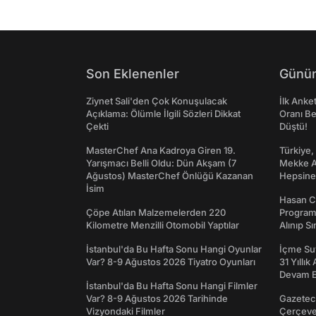
Son Eklenenler
Günün
Ziynet Sali'den Çok Konuşulacak
İlk Anke
Açıklama: Ölümle İlgili Sözleri Dikkat
Oranı Be
Çekti
Düştü!
MasterChef Ana Kadroya Giren 19.
Türkiye,
Yarışmacı Belli Oldu: Dün Akşam (7
Mekke An
Ağustos) MasterChef Önlüğü Kazanan
Hepsine 
İsim
Hasan C
Çöpe Atılan Malzemelerden 220
Programı
Kilometre Menzilli Otomobil Yaptılar
Alınıp Sı
İstanbul'da Bu Hafta Sonu Hangi Oyunlar
İçme Suy
Var? 8-9 Ağustos 2026 Tiyatro Oyunları
31 Yıllık
Devam E
İstanbul'da Bu Hafta Sonu Hangi Filmler
Var? 8-9 Ağustos 2026 Tarihinde
Gazeteci
Vizyondaki Filmler
Çerçeve 