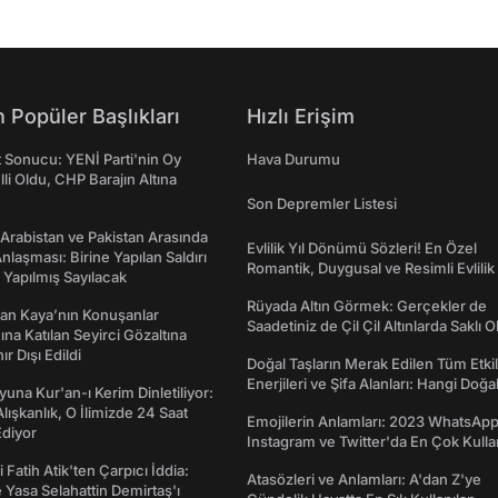
 Popüler Başlıkları
Hızlı Erişim
t Sonucu: YENİ Parti'nin Oy
Hava Durumu
lli Oldu, CHP Barajın Altına
Son Depremler Listesi
 Arabistan ve Pakistan Arasında
Evlilik Yıl Dönümü Sözleri! En Özel
laşması: Birine Yapılan Saldırı
Romantik, Duygusal ve Resimli Evlilik 
Yapılmış Sayılacak
dönümü Mesajları
Rüyada Altın Görmek: Gerçekler de
an Kaya’nın Konuşanlar
Saadetiniz de Çil Çil Altınlarda Saklı Ol
na Katılan Seyirci Gözaltına
nır Dışı Edildi
Doğal Taşların Merak Edilen Tüm Etkil
Enerjileri ve Şifa Alanları: Hangi Doğa
una Kur'an-ı Kerim Dinletiliyor:
Ne İşe Yarar?
 Alışkanlık, O İlimizde 24 Saat
Emojilerin Anlamları: 2023 WhatsApp
diyor
Instagram ve Twitter'da En Çok Kulla
Emojiler ve Anlamları
 Fatih Atik'ten Çarpıcı İddia:
Atasözleri ve Anlamları: A'dan Z'ye
Yasa Selahattin Demirtaş'ı