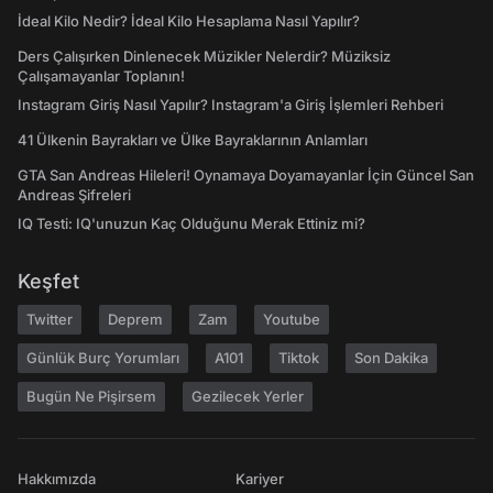
İdeal Kilo Nedir? İdeal Kilo Hesaplama Nasıl Yapılır?
Ders Çalışırken Dinlenecek Müzikler Nelerdir? Müziksiz
Çalışamayanlar Toplanın!
Instagram Giriş Nasıl Yapılır? Instagram'a Giriş İşlemleri Rehberi
41 Ülkenin Bayrakları ve Ülke Bayraklarının Anlamları
GTA San Andreas Hileleri! Oynamaya Doyamayanlar İçin Güncel San
Andreas Şifreleri
IQ Testi: IQ'unuzun Kaç Olduğunu Merak Ettiniz mi?
Keşfet
Twitter
Deprem
Zam
Youtube
Günlük Burç Yorumları
A101
Tiktok
Son Dakika
Bugün Ne Pişirsem
Gezilecek Yerler
Hakkımızda
Kariyer