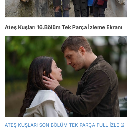
Ateş Kuşları 16.Bölüm Tek Parça İzleme Ekranı
ATEŞ KUŞLARI SON BÖLÜM TEK PARÇA FULL İZLE