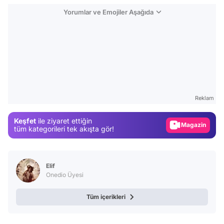
Yorumlar ve Emojiler Aşağıda
Video
Test
Reklam
Gündem
Keşfet
ile ziyaret ettiğin
Magazin
tüm kategorileri tek akışta gör!
Video
Test
Elif
Onedio Üyesi
Tüm içerikleri