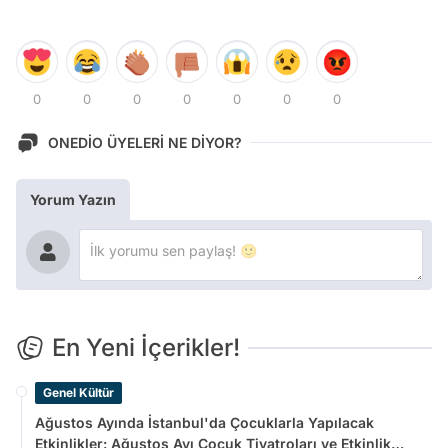
0
0
0
0
0
0
0
ONEDİO ÜYELERİ NE DİYOR?
Yorum Yazın
En Yeni İçerikler!
Genel Kültür
Ağustos Ayında İstanbul'da Çocuklarla Yapılacak
Etkinlikler: Ağustos Ayı Çocuk Tiyatroları ve Etkinlik