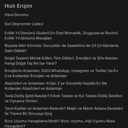
Hızlı Erişim
Hava Durumu
Son Depremler Listesi
Evlilik Yıl Dönümü Sözleri! En Özel Romantik, Duygusal ve Resimli
Evlilik Yıl dönümü Mesajları
Rüyada Altın Görmek: Gerçekler de Saadetiniz de Çil Çil Altınlarda
Saklı Olabilir!
Doğal Taşların Merak Edilen Tüm Etkileri, Enerjileri ve Şifa Alanları:
Hangi Doğal Taş Ne İşe Yarar?
Emojilerin Anlamları: 2023 WhatsApp, Instagram ve Twitter'da En
Çok Kullanılan Emojiler ve Anlamları
Atasözleri ve Anlamları: A'dan Z'ye Gündelik Hayatta En Sık
Kullanılan Atasözleri ve Anlamları
Tavla Diziliş Şekli Nasıldır? Erkek Tavlası ve Kız Tavlası Diziliş Şekilleri
ve Oynama Yönleri
Tarot Kartları ve Anlamları Nelerdir? Majör ve Minör Arkana Desteleri
İle Tılsımlı Bir Dünyaya Giriş
Burç Uyumu Hesaplama Nedir? Burç Uyumu, Aşk Uyumu Nasıl
Hesaplanır?