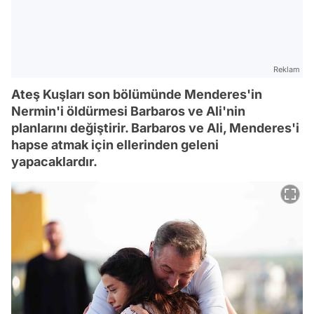
Reklam
Ateş Kuşları son bölümünde Menderes'in
Nermin'i öldürmesi Barbaros ve Ali'nin
planlarını değiştirir. Barbaros ve Ali, Menderes'i
hapse atmak için ellerinden geleni
yapacaklardır.