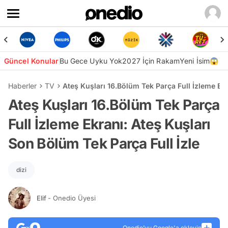
Güncel Konular
Bu Gece Uyku Yok
2027 İçin Rakam
Yeni İsim😱
Haberler
TV
Ateş Kuşları 16.Bölüm Tek Parça Full İzleme Ekr
Ateş Kuşları 16.Bölüm Tek Parça
Full İzleme Ekranı: Ateş Kuşları
Son Bölüm Tek Parça Full İzle
dizi
Elif
- Onedio Üyesi
Onedio’yu Google'a ekleyin