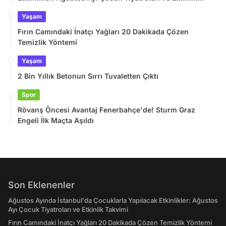
Takvimi
Yaşam
Fırın Camındaki İnatçı Yağları 20 Dakikada Çözen
Temizlik Yöntemi
Yaşam
2 Bin Yıllık Betonun Sırrı Tuvaletten Çıktı
Spor
Rövanş Öncesi Avantaj Fenerbahçe'de! Sturm Graz
Engeli İlk Maçta Aşıldı
Son Eklenenler
Ağustos Ayında İstanbul'da Çocuklarla Yapılacak Etkinlikler: Ağustos
Ayı Çocuk Tiyatroları ve Etkinlik Takvimi
Fırın Camındaki İnatçı Yağları 20 Dakikada Çözen Temizlik Yöntemi