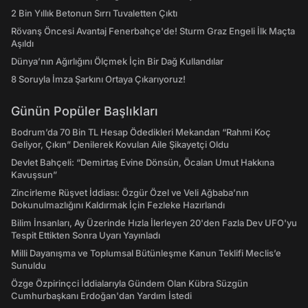
2 Bin Yıllık Betonun Sırrı Tuvaletten Çıktı
Rövanş Öncesi Avantaj Fenerbahçe'de! Sturm Graz Engeli İlk Maçta
Aşıldı
Dünya’nın Ağırlığını Ölçmek İçin Bir Dağ Kullandılar
8 Soruyla İmza Şarkını Ortaya Çıkarıyoruz!
Günün Popüler Başlıkları
Bodrum’da 70 Bin TL Hesap Ödedikleri Mekandan “Rahmi Koç
Geliyor, Çıkın” Denilerek Kovulan Aile Şikayetçi Oldu
Devlet Bahçeli: “Demirtaş Evine Dönsün, Öcalan Umut Hakkına
Kavuşsun”
Zincirleme Rüşvet İddiası: Özgür Özel ve Veli Ağbaba’nın
Dokunulmazlığını Kaldırmak İçin Fezleke Hazırlandı
Bilim İnsanları, Ay Üzerinde Hızla İlerleyen 20'den Fazla Dev UFO'yu
Tespit Ettikten Sonra Uyarı Yayınladı
Milli Dayanışma ve Toplumsal Bütünleşme Kanun Teklifi Meclis’e
Sunuldu
Özge Özpirinçci İddialarıyla Gündem Olan Kübra Süzgün
Cumhurbaşkanı Erdoğan'dan Yardım İstedi