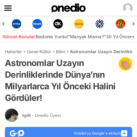
Güncel Konular
Bastonla Vurdu!
"Manyak Mısınız?"
30 Yıl Önce👀
Haberler
Genel Kültür
Bilim
Astronomlar Uzayın Derinlikleri
Astronomlar Uzayın
Derinliklerinde Dünya’nın
Milyarlarca Yıl Önceki Halini
Gördüler!
ilgilili
- Onedio Üyesi
Onedio’yu Google'a ekleyin