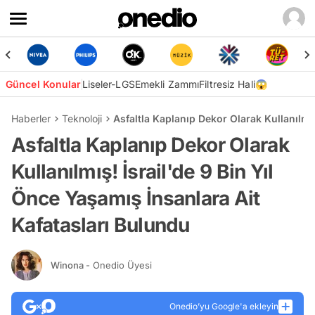
Güncel Konular
Liseler-LGS
Emekli Zammı
Filtresiz Hali😱
Haberler
Teknoloji
Asfaltla Kaplanıp Dekor Olarak Kullanılmış
Asfaltla Kaplanıp Dekor Olarak
Kullanılmış! İsrail'de 9 Bin Yıl
Önce Yaşamış İnsanlara Ait
Kafatasları Bulundu
Winona
- Onedio Üyesi
Onedio’yu Google'a ekleyin