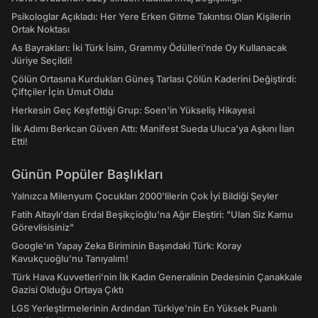
Psikologlar Açıkladı: Her Yere Erken Gitme Takıntısı Olan Kişilerin
Ortak Noktası
As Bayrakları: İki Türk İsim, Grammy Ödülleri'nde Oy Kullanacak
Jüriye Seçildi!
Çölün Ortasına Kurdukları Güneş Tarlası Çölün Kaderini Değiştirdi:
Çiftçiler İçin Umut Oldu
Herkesin Geç Keşfettiği Grup: Soen'in Yükseliş Hikayesi
İlk Adımı Berkcan Güven Attı: Manifest Sueda Uluca'ya Aşkını İlan
Etti!
Günün Popüler Başlıkları
Yalnızca Milenyum Çocukları 2000'lilerin Çok İyi Bildiği Şeyler
Fatih Altaylı'dan Erdal Beşikçioğlu'na Ağır Eleştiri: "Ulan Siz Kamu
Görevlisisiniz"
Google'ın Yapay Zeka Biriminin Başındaki Türk: Koray
Kavukçuoğlu'nu Tanıyalım!
Türk Hava Kuvvetleri'nin İlk Kadın Generalinin Dedesinin Çanakkale
Gazisi Olduğu Ortaya Çıktı
LGS Yerleştirmelerinin Ardından Türkiye'nin En Yüksek Puanlı