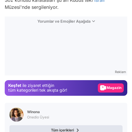
Müzesi'nde sergileniyor.
Yorumlar ve Emojiler Aşağıda
Video
Test
Reklam
Gündem
Keşfet
ile ziyaret ettiğin
Magazin
tüm kategorileri tek akışta gör!
Video
Test
Winona
Onedio Üyesi
Tüm içerikleri