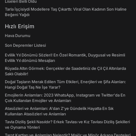
Liseleri Belli Oldu
Tarla İşçisiydi Modellere Taş Çıkarttı: Viral Olan Kadının Son Haline
Beğeni Yağdı
Hızlı Erişim
Hava Durumu
Son Depremler Listesi
Evlilik Yıl Dönümü Sözleri! En Özel Romantik, Duygusal ve Resimli
Evlilik Yıl dönümü Mesajları
Rüyada Altın Görmek: Gerçekler de Saadetiniz de Çil Çil Altınlarda
Saklı Olabilir!
Doğal Taşların Merak Edilen Tüm Etkileri, Enerjileri ve Şifa Alanları:
Hangi Doğal Taş Ne İşe Yarar?
Emojilerin Anlamları: 2023 WhatsApp, Instagram ve Twitter'da En
Çok Kullanılan Emojiler ve Anlamları
Atasözleri ve Anlamları: A'dan Z'ye Gündelik Hayatta En Sık
Kullanılan Atasözleri ve Anlamları
Tavla Diziliş Şekli Nasıldır? Erkek Tavlası ve Kız Tavlası Diziliş Şekilleri
ve Oynama Yönleri
Tarot Kartları ve Anlamları Nelerdir? Majör ve Minör Arkana Desteleri