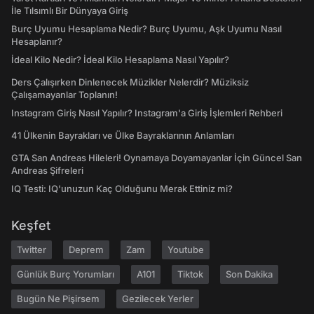
İle Tılsımlı Bir Dünyaya Giriş
Burç Uyumu Hesaplama Nedir? Burç Uyumu, Aşk Uyumu Nasıl
Hesaplanır?
İdeal Kilo Nedir? İdeal Kilo Hesaplama Nasıl Yapılır?
Ders Çalışırken Dinlenecek Müzikler Nelerdir? Müziksiz
Çalışamayanlar Toplanın!
Instagram Giriş Nasıl Yapılır? Instagram'a Giriş İşlemleri Rehberi
41 Ülkenin Bayrakları ve Ülke Bayraklarının Anlamları
GTA San Andreas Hileleri! Oynamaya Doyamayanlar İçin Güncel San
Andreas Şifreleri
IQ Testi: IQ'unuzun Kaç Olduğunu Merak Ettiniz mi?
Keşfet
Twitter
Deprem
Zam
Youtube
Günlük Burç Yorumları
A101
Tiktok
Son Dakika
Bugün Ne Pişirsem
Gezilecek Yerler