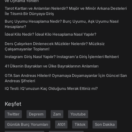
ve Oynama Yönleri
Tarot Kartları ve Anlamları Nelerdir? Majör ve Minör Arkana Desteleri
İle Tılsımlı Bir Dünyaya Giriş
Burç Uyumu Hesaplama Nedir? Burç Uyumu, Aşk Uyumu Nasıl
Hesaplanır?
İdeal Kilo Nedir? İdeal Kilo Hesaplama Nasıl Yapılır?
Ders Çalışırken Dinlenecek Müzikler Nelerdir? Müziksiz
Çalışamayanlar Toplanın!
Instagram Giriş Nasıl Yapılır? Instagram'a Giriş İşlemleri Rehberi
41 Ülkenin Bayrakları ve Ülke Bayraklarının Anlamları
GTA San Andreas Hileleri! Oynamaya Doyamayanlar İçin Güncel San
Andreas Şifreleri
IQ Testi: IQ'unuzun Kaç Olduğunu Merak Ettiniz mi?
Keşfet
Twitter
Deprem
Zam
Youtube
Günlük Burç Yorumları
A101
Tiktok
Son Dakika