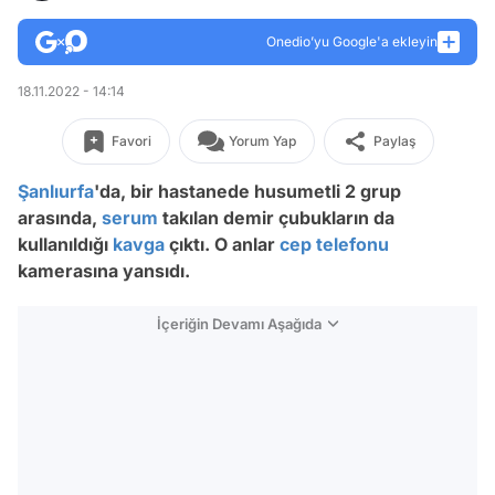
Onedio’yu Google'a ekleyin
18.11.2022 - 14:14
Favori
Yorum Yap
Paylaş
Şanlıurfa
'da, bir hastanede husumetli 2 grup
arasında,
serum
takılan demir çubukların da
kullanıldığı
kavga
çıktı. O anlar
cep telefonu
kamerasına yansıdı.
İçeriğin Devamı Aşağıda