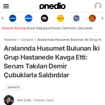
Güncel Konular
Kural Değişiyor
Emekli Zammı
Acı Gerçekler
Haberler
Gündem
Aralarında Husumet Bulunan İki Grup Hast
Aralarında Husumet Bulunan İki
Grup Hastanede Kavga Etti:
Serum Takılan Demir
Çubuklarla Saldırdılar
Şanlıurfa
Akın Çelik
- Onedio Üyesi