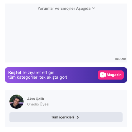
Yorumlar ve Emojiler Aşağıda
Video
Test
Reklam
Gündem
Keşfet
ile ziyaret ettiğin
Magazin
tüm kategorileri tek akışta gör!
Video
Test
Akın Çelik
Onedio Üyesi
Tüm içerikleri