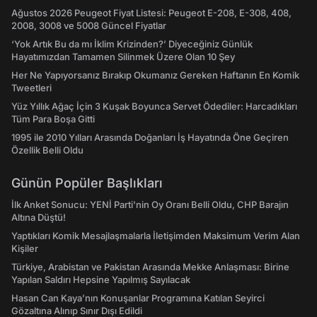
Ağustos 2026 Peugeot Fiyat Listesi: Peugeot E-208, E-308, 408,
2008, 3008 ve 5008 Güncel Fiyatlar
‘Yok Artık Bu da mı İklim Krizinden?’ Diyeceğiniz Günlük
Hayatımızdan Tamamen Silinmek Üzere Olan 10 Şey
Her Ne Yapıyorsanız Bırakıp Okumanız Gereken Haftanın En Komik
Tweetleri
Yüz Yıllık Ağaç İçin 3 Kuşak Boyunca Servet Ödediler: Harcadıkları
Tüm Para Boşa Gitti
1995 ile 2010 Yılları Arasında Doğanları İş Hayatında Öne Geçiren
Özellik Belli Oldu
Günün Popüler Başlıkları
İlk Anket Sonucu: YENİ Parti'nin Oy Oranı Belli Oldu, CHP Barajın
Altına Düştü!
Yaptıkları Komik Mesajlaşmalarla İletişimden Maksimum Verim Alan
Kişiler
Türkiye, Arabistan ve Pakistan Arasında Mekke Anlaşması: Birine
Yapılan Saldırı Hepsine Yapılmış Sayılacak
Hasan Can Kaya’nın Konuşanlar Programına Katılan Seyirci
Gözaltına Alınıp Sınır Dışı Edildi