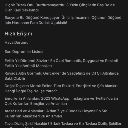
Hiçbir Tuzak Onu Durduramıyordu: 3 Yıldır Çiftçilerin Baş Belası
Olan Kedi Yakalandı
Sosyete Bu Düğünü Konuşuyor: Ünlü İş İnsanının Oğlunun Düğünü
İçin Harcanan Para Dudak Uçuklattı!
Hızlı Erişim
Hava Durumu
Son Depremler Listesi
Evlilik Yıl Dönümü Sözleri! En Özel Romantik, Duygusal ve Resimli
Evlilik Yıl dönümü Mesajları
Rüyada Altın Görmek: Gerçekler de Saadetiniz de Çil Çil Altınlarda
Saklı Olabilir!
Doğal Taşların Merak Edilen Tüm Etkileri, Enerjileri ve Şifa Alanları:
Hangi Doğal Taş Ne İşe Yarar?
Emojilerin Anlamları: 2023 WhatsApp, Instagram ve Twitter'da En
Çok Kullanılan Emojiler ve Anlamları
Atasözleri ve Anlamları: A'dan Z'ye Gündelik Hayatta En Sık
Kullanılan Atasözleri ve Anlamları
Tavla Diziliş Şekli Nasıldır? Erkek Tavlası ve Kız Tavlası Diziliş Şekilleri