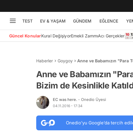
TEST
EV & YAŞAM
GÜNDEM
EĞLENCE
YE
Güncel Konular
Kural Değişiyor
Emekli Zammı
Acı Gerçekler
Haberler
Goygoy
Anne ve Babamızın "Para Tu
17 Şey
Anne ve Babamızın "Para
Bizim de Kesinlikle Katıl
EC was here.
- Onedio Üyesi
04.11.2016 - 17:34
Onedio’yu Google’da tercih edil