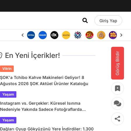
Giriş Yap
Görüş Bildir
En Yeni İçerikler!
Vitrin
ŞOK'a Tchibo Kahve Makineleri Geliyor! 8
Ağustos 2026 ŞOK Aktüel Ürünler Kataloğu
Yaşam
Instagram vs. Gerçekler: Küresel Isınma
Nedeniyle Yakında Sadece Fotoğraflarda
Görebileceğimiz 9 Doğa Harikası
Yaşam
Dağları Oyup Gökyüzünü Yere İndirdiler: 1.300