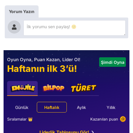
Yorum Yazın
Oyun Oyna, Puan Kazan, Lider Ol!
Şimdi Oyna
Haftanın ilk 3’ü!
Günlük
Haftalık
Aylık
Yıllık
Sıralamalar 👑
Kazanılan puan
Liderlik Tablosunu Gör!