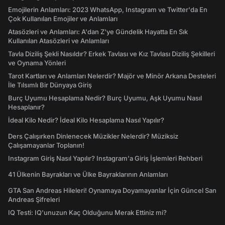
Emojilerin Anlamları: 2023 WhatsApp, Instagram ve Twitter'da En
Çok Kullanılan Emojiler ve Anlamları
Atasözleri ve Anlamları: A'dan Z'ye Gündelik Hayatta En Sık
Kullanılan Atasözleri ve Anlamları
Tavla Diziliş Şekli Nasıldır? Erkek Tavlası ve Kız Tavlası Diziliş Şekilleri
ve Oynama Yönleri
Tarot Kartları ve Anlamları Nelerdir? Majör ve Minör Arkana Desteleri
İle Tılsımlı Bir Dünyaya Giriş
Burç Uyumu Hesaplama Nedir? Burç Uyumu, Aşk Uyumu Nasıl
Hesaplanır?
İdeal Kilo Nedir? İdeal Kilo Hesaplama Nasıl Yapılır?
Ders Çalışırken Dinlenecek Müzikler Nelerdir? Müziksiz
Çalışamayanlar Toplanın!
Instagram Giriş Nasıl Yapılır? Instagram'a Giriş İşlemleri Rehberi
41 Ülkenin Bayrakları ve Ülke Bayraklarının Anlamları
GTA San Andreas Hileleri! Oynamaya Doyamayanlar İçin Güncel San
Andreas Şifreleri
IQ Testi: IQ'unuzun Kaç Olduğunu Merak Ettiniz mi?