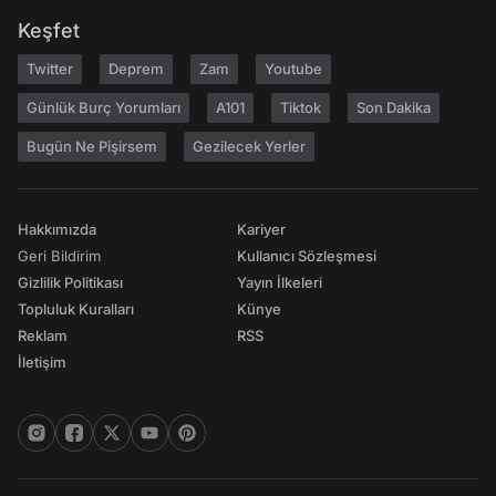
Keşfet
Twitter
Deprem
Zam
Youtube
Günlük Burç Yorumları
A101
Tiktok
Son Dakika
Bugün Ne Pişirsem
Gezilecek Yerler
Hakkımızda
Kariyer
Geri Bildirim
Kullanıcı Sözleşmesi
Gizlilik Politikası
Yayın İlkeleri
Topluluk Kuralları
Künye
Reklam
RSS
İletişim