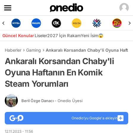
Güncel Konular
Liseler
2027 İçin Rakam
Yeni İsim😱
Haberler
Gaming
Ankaralı Korsandan Chaby'li Oyuna Hafta
Ankaralı Korsandan Chaby'li
Oyuna Haftanın En Komik
Steam Yorumları
Beril Özge Danacı
- Onedio Üyesi
Onedio’yu Google'a ekleyin
12.11.2023 - 11:56