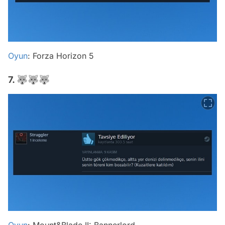
Oyun
: Forza Horizon 5
7. 🐺🐺🐺
Oyun
: Mount&Blade II: Bannerlord