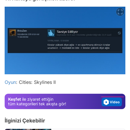
Video
Test
Oyun
: Cities: Skylines II
Gündem
Magazin
Keşfet
ile ziyaret ettiğin
Video
tüm kategorileri tek akışta gör!
Test
İlginizi Çekebilir