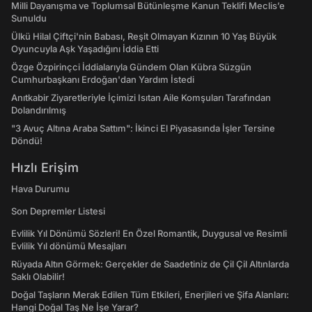
Milli Dayanışma ve Toplumsal Bütünleşme Kanun Teklifi Meclis’e
Sunuldu
Ülkü Hilal Çiftçi'nin Babası, Reşit Olmayan Kızının 10 Yaş Büyük
Oyuncuyla Aşk Yaşadığını İddia Etti
Özge Özpirinçci İddialarıyla Gündem Olan Kübra Süzgün
Cumhurbaşkanı Erdoğan'dan Yardım İstedi
Anıtkabir Ziyaretleriyle İçimizi Isıtan Aile Komşuları Tarafından
Dolandırılmış
"3 Avuç Altına Araba Sattım": İkinci El Piyasasında İşler Tersine
Döndü!
Hızlı Erişim
Hava Durumu
Son Depremler Listesi
Evlilik Yıl Dönümü Sözleri! En Özel Romantik, Duygusal ve Resimli
Evlilik Yıl dönümü Mesajları
Rüyada Altın Görmek: Gerçekler de Saadetiniz de Çil Çil Altınlarda
Saklı Olabilir!
Doğal Taşların Merak Edilen Tüm Etkileri, Enerjileri ve Şifa Alanları:
Hangi Doğal Taş Ne İşe Yarar?