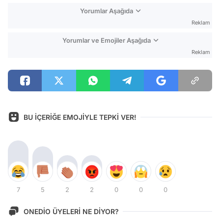
Yorumlar Aşağıda
Reklam
Yorumlar ve Emojiler Aşağıda
Reklam
BU İÇERİĞE EMOJİYLE TEPKİ VER!
7
5
2
2
0
0
0
ONEDİO ÜYELERİ NE DİYOR?