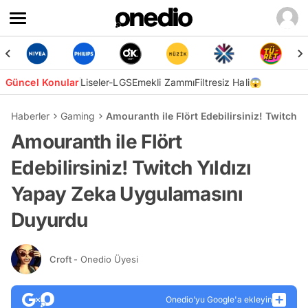
Güncel Konular
Liseler-LGS
Emekli Zammı
Filtresiz Hali😱
Haberler
Gaming
Amouranth ile Flört Edebilirsiniz! Twitch
Amouranth ile Flört
Edebilirsiniz! Twitch Yıldızı
Yapay Zeka Uygulamasını
Duyurdu
Croft
- Onedio Üyesi
Onedio’yu Google'a ekleyin