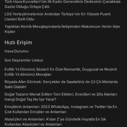
Türk Hava Kuvvetleri'nin İlk Kadın Generalinin Dedesinin Çanakkale
Gazisi Olduğu Ortaya Çıktı
LGS Yerleştirmelerinin Ardından Türkiye'nin En Yüksek Puanlı
Liseleri Belli Oldu
Yaptıkları Komik Mesajlaşmalarla İletişimden Maksimum Verim Alan
Kişiler
Hızlı Erişim
Hava Durumu
Son Depremler Listesi
Evlilik Yıl Dönümü Sözleri! En Özel Romantik, Duygusal ve Resimli
Evlilik Yıl dönümü Mesajları
Rüyada Altın Görmek: Gerçekler de Saadetiniz de Çil Çil Altınlarda
Saklı Olabilir!
Doğal Taşların Merak Edilen Tüm Etkileri, Enerjileri ve Şifa Alanları:
Hangi Doğal Taş Ne İşe Yarar?
Emojilerin Anlamları: 2023 WhatsApp, Instagram ve Twitter'da En
Çok Kullanılan Emojiler ve Anlamları
Atasözleri ve Anlamları: A'dan Z'ye Gündelik Hayatta En Sık
Kullanılan Atasözleri ve Anlamları