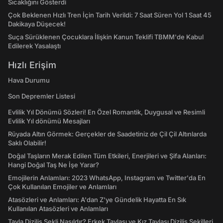
Sıcaklığını Gösterdi
Çok Beklenen Hızlı Tren İçin Tarih Verildi: 7 Saat Süren Yol 1 Saat 45
Dakikaya Düşecek!
Suça Sürüklenen Çocuklara İlişkin Kanun Teklifi TBMM'de Kabul
Edilerek Yasalaştı
Hızlı Erişim
Hava Durumu
Son Depremler Listesi
Evlilik Yıl Dönümü Sözleri! En Özel Romantik, Duygusal ve Resimli
Evlilik Yıl dönümü Mesajları
Rüyada Altın Görmek: Gerçekler de Saadetiniz de Çil Çil Altınlarda
Saklı Olabilir!
Doğal Taşların Merak Edilen Tüm Etkileri, Enerjileri ve Şifa Alanları:
Hangi Doğal Taş Ne İşe Yarar?
Emojilerin Anlamları: 2023 WhatsApp, Instagram ve Twitter'da En
Çok Kullanılan Emojiler ve Anlamları
Atasözleri ve Anlamları: A'dan Z'ye Gündelik Hayatta En Sık
Kullanılan Atasözleri ve Anlamları
Tavla Diziliş Şekli Nasıldır? Erkek Tavlası ve Kız Tavlası Diziliş Şekilleri