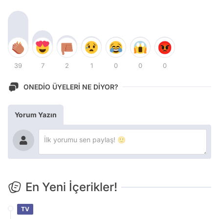
39
7
2
1
0
0
0
ONEDİO ÜYELERİ NE DİYOR?
Yorum Yazın
En Yeni İçerikler!
TV