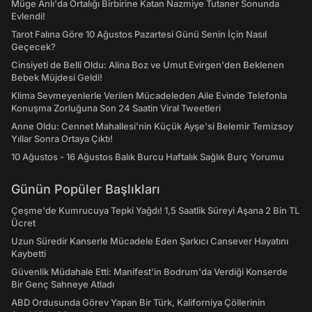
Müge Anlı'da Ortalığı Birbirine Katan Nazmiye Tutaner Sonunda
Evlendi!
Tarot Falına Göre 10 Ağustos Pazartesi Günü Senin İçin Nasıl
Geçecek?
Cinsiyeti de Belli Oldu: Alina Boz ve Umut Evirgen'den Beklenen
Bebek Müjdesi Geldi!
Klima Sevmeyenlerle Verilen Mücadeleden Aile Evinde Telefonla
Konuşma Zorluğuna Son 24 Saatin Viral Tweetleri
Anne Oldu: Cennet Mahallesi'nin Küçük Ayşe'si Belemir Temizsoy
Yıllar Sonra Ortaya Çıktı!
10 Ağustos - 16 Ağustos Balık Burcu Haftalık Sağlık Burç Yorumu
Günün Popüler Başlıkları
Çeşme'de Kumrucuya Tepki Yağdı! 1,5 Saatlik Süreyi Aşana 2 Bin TL
Ücret
Uzun Süredir Kanserle Mücadele Eden Şarkıcı Cansever Hayatını
Kaybetti
Güvenlik Müdahale Etti: Manifest'in Bodrum'da Verdiği Konserde
Bir Genç Sahneye Atladı
ABD Ordusunda Görev Yapan Bir Türk, Kaliforniya Çöllerinin