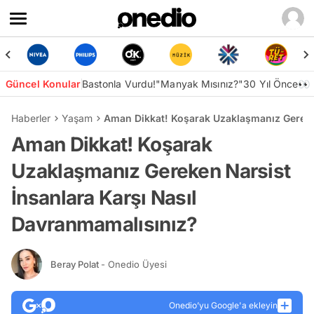
Güncel Konular
Bastonla Vurdu!
"Manyak Mısınız?"
30 Yıl Önce👀
Haberler
Yaşam
Aman Dikkat! Koşarak Uzaklaşmanız Gereken
Aman Dikkat! Koşarak
Uzaklaşmanız Gereken Narsist
İnsanlara Karşı Nasıl
Davranmamalısınız?
Beray Polat
- Onedio Üyesi
Onedio’yu Google'a ekleyin