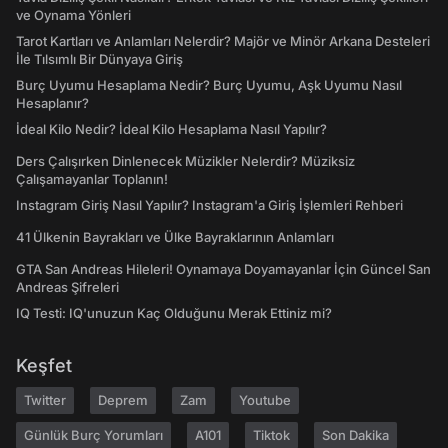
ve Oynama Yönleri
Tarot Kartları ve Anlamları Nelerdir? Majör ve Minör Arkana Desteleri
İle Tılsımlı Bir Dünyaya Giriş
Burç Uyumu Hesaplama Nedir? Burç Uyumu, Aşk Uyumu Nasıl
Hesaplanır?
İdeal Kilo Nedir? İdeal Kilo Hesaplama Nasıl Yapılır?
Ders Çalışırken Dinlenecek Müzikler Nelerdir? Müziksiz
Çalışamayanlar Toplanın!
Instagram Giriş Nasıl Yapılır? Instagram'a Giriş İşlemleri Rehberi
41 Ülkenin Bayrakları ve Ülke Bayraklarının Anlamları
GTA San Andreas Hileleri! Oynamaya Doyamayanlar İçin Güncel San
Andreas Şifreleri
IQ Testi: IQ'unuzun Kaç Olduğunu Merak Ettiniz mi?
Keşfet
Twitter
Deprem
Zam
Youtube
Günlük Burç Yorumları
A101
Tiktok
Son Dakika