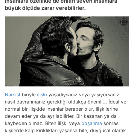
insanlara özellikle de onları seven insanlara
büyük ölçüde zarar verebilirler.
Narsist
biriyle
ilişki
yaşadıysanız veya yaşıyorsanız
nasıl davranmanız gerektiği oldukça önemli... İdeal ve
normal bir ilişkide insanlar beraber olur, ilişkilerine
devam eder ya da ayrılabilirler. Bir kazanan ya da
kaybeden olmaz. Biten ilişki veya
boşanma
sonrası
kişilerde kalp kırıklıkları yaşansa bile, duygusal olarak