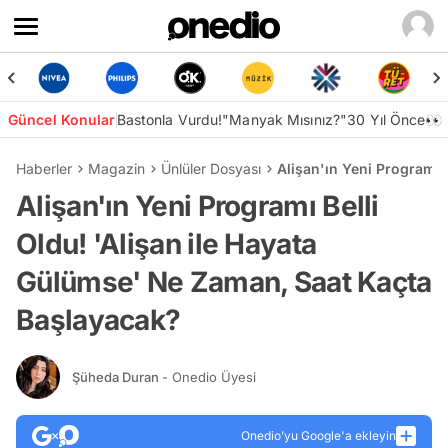
Güncel Konular
Bastonla Vurdu!
"Manyak Mısınız?"
30 Yıl Önce👀
Haberler
Magazin
Ünlüler Dosyası
Alişan'ın Yeni Programı 
Alişan'ın Yeni Programı Belli
Oldu! 'Alişan ile Hayata
Gülümse' Ne Zaman, Saat Kaçta
Başlayacak?
Şüheda Duran
- Onedio Üyesi
Onedio’yu Google'a ekleyin