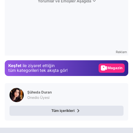
Yorumlar ve Emojiler Aşağıda
Video
Test
Reklam
Gündem
Keşfet
ile ziyaret ettiğin
Magazin
tüm kategorileri tek akışta gör!
Video
Test
Şüheda Duran
Onedio Üyesi
Tüm içerikleri