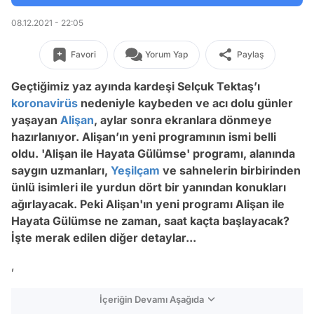
08.12.2021 - 22:05
Favori
Yorum Yap
Paylaş
Geçtiğimiz yaz ayında kardeşi Selçuk Tektaş’ı
koronavirüs
nedeniyle kaybeden ve acı dolu günler
yaşayan
Alişan
, aylar sonra ekranlara dönmeye
hazırlanıyor. Alişan’ın yeni programının ismi belli
oldu. 'Alişan ile Hayata Gülümse' programı, alanında
saygın uzmanları,
Yeşilçam
ve sahnelerin birbirinden
ünlü isimleri ile yurdun dört bir yanından konukları
ağırlayacak. Peki Alişan'ın yeni programı Alişan ile
Hayata Gülümse ne zaman, saat kaçta başlayacak?
İşte merak edilen diğer detaylar...
,
İçeriğin Devamı Aşağıda