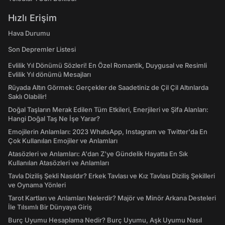
Hızlı Erişim
Hava Durumu
Son Depremler Listesi
Evlilik Yıl Dönümü Sözleri! En Özel Romantik, Duygusal ve Resimli
Evlilik Yıl dönümü Mesajları
Rüyada Altın Görmek: Gerçekler de Saadetiniz de Çil Çil Altınlarda
Saklı Olabilir!
Doğal Taşların Merak Edilen Tüm Etkileri, Enerjileri ve Şifa Alanları:
Hangi Doğal Taş Ne İşe Yarar?
Emojilerin Anlamları: 2023 WhatsApp, Instagram ve Twitter'da En
Çok Kullanılan Emojiler ve Anlamları
Atasözleri ve Anlamları: A'dan Z'ye Gündelik Hayatta En Sık
Kullanılan Atasözleri ve Anlamları
Tavla Diziliş Şekli Nasıldır? Erkek Tavlası ve Kız Tavlası Diziliş Şekilleri
ve Oynama Yönleri
Tarot Kartları ve Anlamları Nelerdir? Majör ve Minör Arkana Desteleri
İle Tılsımlı Bir Dünyaya Giriş
Burç Uyumu Hesaplama Nedir? Burç Uyumu, Aşk Uyumu Nasıl