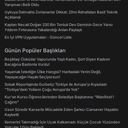
Yarışmacı Belli Oldu
Uykuya Dalmakta Zorlananlar Dikkat: Zihni Rahatlatan Basit Teknik
Açıklandı
Kaptan Necati Doğan 330 Bin Tonluk Dev Geminin Gece Yarısı
Yıldırım Fırtınasına Yakalandığı Anları Paylaştı
En İyi VPN Uygulamaları - Güncel Liste
Günün Popüler Başlıkları
Beşiktaş-Üsküdar Vapurunda Yaşlı Kadın, Şort Giyen Kadının
Bacağına Bastonla Vurdu!
Yaşamak İstediğin Ülke Hangisi? Haritadaki Yerini Değil,
Yaşayacağın Hayatı Seçiyorsun!
Sokak Röportajında Gurbetçi Türkiye ile Avrupa'yı Kıyasladı:
"Türkiye’deki Yolların Çoğu Avrupa’da Yok"
Kur'an Kursu Öğrencilerinden Belediye Başkanına: "Manifest’i
Çağırın"
Uzun Süredir Kanserle Mücadele Eden Şarkıcı Cansever Hayatını
Kaybetti
Kemerini Takmadığı İçin Uçak Kalkamadı: Küçük Çocuk Yüzünden
Yolcular 1 Gün Bekledi