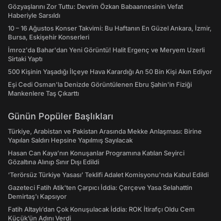
Gözyaşlarını Zor Tuttu: Devrim Özkan Babaannesinin Vefat
Haberiyle Sarsıldı
10 – 16 Ağustos Konser Takvimi: Bu Haftanın En Güzel Ankara, İzmir,
Bursa, Eskişehir Konserleri
İmroz'da Bahar'dan Yeni Görüntü! Halit Ergenç ve Meryem Uzerli
Sirtaki Yaptı
500 Kişinin Yaşadığı İlçeye Hava Karardığı An 50 Bin Kişi Akın Ediyor
Eşi Cedi Osman'la Denizde Görüntülenen Ebru Şahin'in Fiziği
Mankenlere Taş Çıkarttı
Günün Popüler Başlıkları
Türkiye, Arabistan ve Pakistan Arasında Mekke Anlaşması: Birine
Yapılan Saldırı Hepsine Yapılmış Sayılacak
Hasan Can Kaya’nın Konuşanlar Programına Katılan Seyirci
Gözaltına Alınıp Sınır Dışı Edildi
‘Terörsüz Türkiye Yasası’ Teklifi Adalet Komisyonu'nda Kabul Edildi
Gazeteci Fatih Atik'ten Çarpıcı İddia: Çerçeve Yasa Selahattin
Demirtaş'ı Kapsıyor
Fatih Altaylı’dan Çok Konuşulacak İddia: ROK İtirafçı Oldu Cem
Küçük’ün Adını Verdi