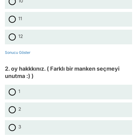
10
11
12
Sonucu Göster
2. oy hakkkınız. ( Farklı bir manken seçmeyi
unutma :) )
1
2
3