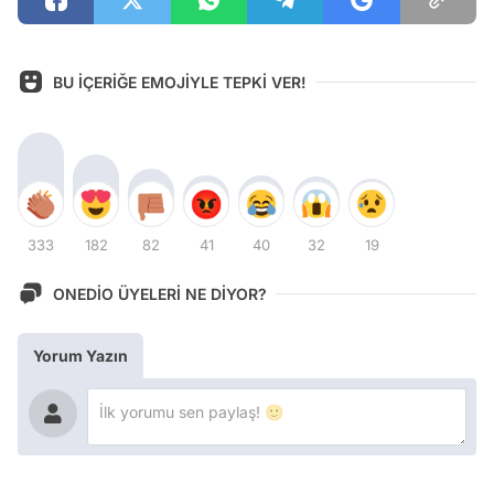
BU İÇERİĞE EMOJİYLE TEPKİ VER!
333
182
82
41
40
32
19
ONEDİO ÜYELERİ NE DİYOR?
Yorum Yazın