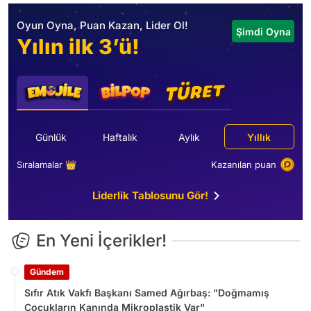
Oyun Oyna, Puan Kazan, Lider Ol!
Şimdi Oyna
Yılın ilk 3’ü!
Günlük
Haftalık
Aylık
Yıllık
Sıralamalar 👑
Kazanılan puan
Liderlik Tablosunu Gör!
En Yeni İçerikler!
Gündem
Sıfır Atık Vakfı Başkanı Samed Ağırbaş: "Doğmamış
Çocukların Kanında Mikroplastik Var"