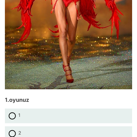
1.oyunuz
1
2