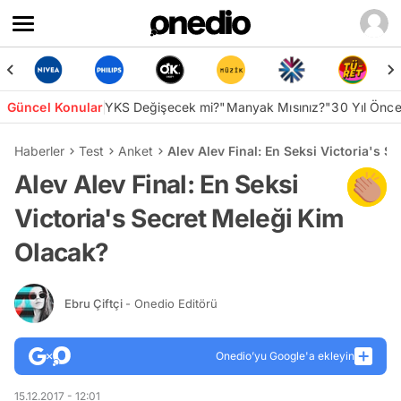
Güncel Konular
YKS Değişecek mi?
"Manyak Mısınız?"
30 Yıl Önc
Haberler
Test
Anket
Alev Alev Final: En Seksi Victoria's 
Alev Alev Final: En Seksi
Victoria's Secret Meleği Kim
Olacak?
Ebru Çiftçi
- Onedio Editörü
Onedio’yu Google'a ekleyin
15.12.2017 - 12:01