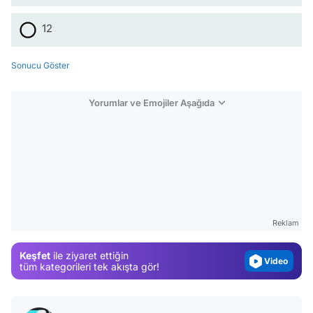
12
Sonucu Göster
Yorumlar ve Emojiler Aşağıda
Video
Test
Gündem
Magazin
Reklam
Video
Keşfet
ile ziyaret ettiğin
Test
tüm kategorileri tek akışta gör!