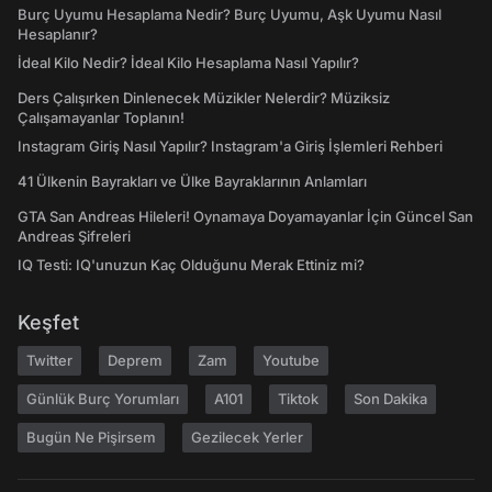
Burç Uyumu Hesaplama Nedir? Burç Uyumu, Aşk Uyumu Nasıl
Hesaplanır?
İdeal Kilo Nedir? İdeal Kilo Hesaplama Nasıl Yapılır?
Ders Çalışırken Dinlenecek Müzikler Nelerdir? Müziksiz
Çalışamayanlar Toplanın!
Instagram Giriş Nasıl Yapılır? Instagram'a Giriş İşlemleri Rehberi
41 Ülkenin Bayrakları ve Ülke Bayraklarının Anlamları
GTA San Andreas Hileleri! Oynamaya Doyamayanlar İçin Güncel San
Andreas Şifreleri
IQ Testi: IQ'unuzun Kaç Olduğunu Merak Ettiniz mi?
Keşfet
Twitter
Deprem
Zam
Youtube
Günlük Burç Yorumları
A101
Tiktok
Son Dakika
Bugün Ne Pişirsem
Gezilecek Yerler