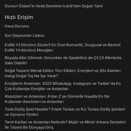
Dursun Özbek'in Veda Davetine Icardi'den Soğuk Yanıt
Hızlı Erişim
Hava Durumu
Son Depremler Listesi
Evlilik Yıl Dönümü Sözleri! En Özel Romantik, Duygusal ve Resimli
Evlilik Yıl dönümü Mesajları
Rüyada Altın Görmek: Gerçekler de Saadetiniz de Çil Çil Altınlarda
Saklı Olabilir!
Doğal Taşların Merak Edilen Tüm Etkileri, Enerjileri ve Şifa Alanları:
Hangi Doğal Taş Ne İşe Yarar?
Emojilerin Anlamları: 2023 WhatsApp, Instagram ve Twitter'da En
Çok Kullanılan Emojiler ve Anlamları
Atasözleri ve Anlamları: A'dan Z'ye Gündelik Hayatta En Sık
Kullanılan Atasözleri ve Anlamları
Tavla Diziliş Şekli Nasıldır? Erkek Tavlası ve Kız Tavlası Diziliş Şekilleri
ve Oynama Yönleri
Tarot Kartları ve Anlamları Nelerdir? Majör ve Minör Arkana Desteleri
İle Tılsımlı Bir Dünyaya Giriş