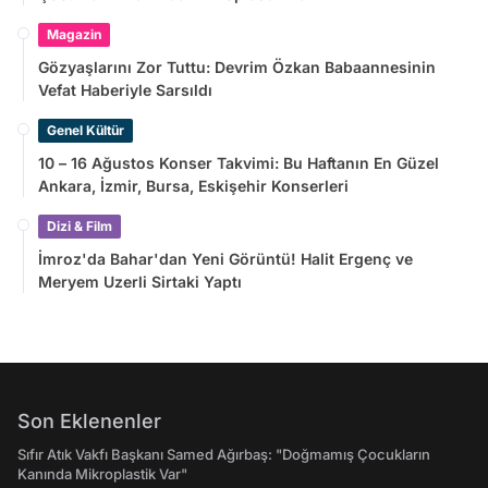
Magazin
Gözyaşlarını Zor Tuttu: Devrim Özkan Babaannesinin
Vefat Haberiyle Sarsıldı
Genel Kültür
10 – 16 Ağustos Konser Takvimi: Bu Haftanın En Güzel
Ankara, İzmir, Bursa, Eskişehir Konserleri
Dizi & Film
İmroz'da Bahar'dan Yeni Görüntü! Halit Ergenç ve
Meryem Uzerli Sirtaki Yaptı
Son Eklenenler
Sıfır Atık Vakfı Başkanı Samed Ağırbaş: "Doğmamış Çocukların
Kanında Mikroplastik Var"