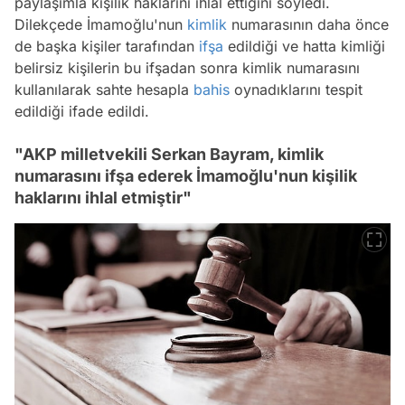
paylaşımla kişilik haklarını ihlal ettiğini söyledi.
Dilekçede İmamoğlu'nun
kimlik
numarasının daha önce
de başka kişiler tarafından
ifşa
edildiği ve hatta kimliği
belirsiz kişilerin bu ifşadan sonra kimlik numarasını
kullanılarak sahte hesapla
bahis
oynadıklarını tespit
edildiği ifade edildi.
"AKP milletvekili Serkan Bayram, kimlik
numarasını ifşa ederek İmamoğlu'nun kişilik
haklarını ihlal etmiştir"