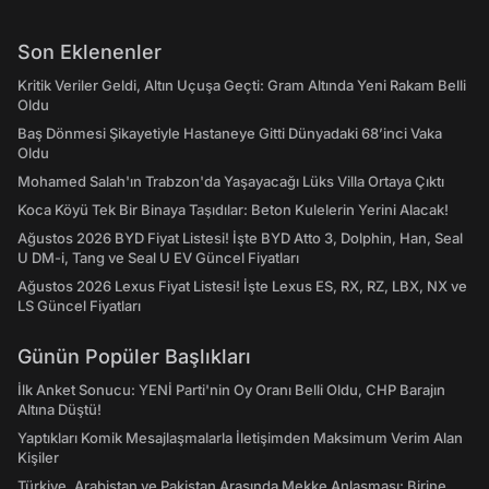
Son Eklenenler
Kritik Veriler Geldi, Altın Uçuşa Geçti: Gram Altında Yeni Rakam Belli
Oldu
Baş Dönmesi Şikayetiyle Hastaneye Gitti Dünyadaki 68’inci Vaka
Oldu
Mohamed Salah'ın Trabzon'da Yaşayacağı Lüks Villa Ortaya Çıktı
Koca Köyü Tek Bir Binaya Taşıdılar: Beton Kulelerin Yerini Alacak!
Ağustos 2026 BYD Fiyat Listesi! İşte BYD Atto 3, Dolphin, Han, Seal
U DM-i, Tang ve Seal U EV Güncel Fiyatları
Ağustos 2026 Lexus Fiyat Listesi! İşte Lexus ES, RX, RZ, LBX, NX ve
LS Güncel Fiyatları
Günün Popüler Başlıkları
İlk Anket Sonucu: YENİ Parti'nin Oy Oranı Belli Oldu, CHP Barajın
Altına Düştü!
Yaptıkları Komik Mesajlaşmalarla İletişimden Maksimum Verim Alan
Kişiler
Türkiye, Arabistan ve Pakistan Arasında Mekke Anlaşması: Birine