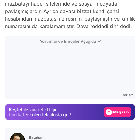
mazbatayı haber sitelerinde ve sosyal medyada
paylaşmışlardır. Ayrıca davacı bizzat kendi şahsi
hesabından mazbatası ile resmini paylaşmıştır ve kimlik
numarasını da karalamamıştır. Dava reddedilsin” dedi.
Yorumlar ve Emojiler Aşağıda
Video
Test
Reklam
Gündem
Keşfet
ile ziyaret ettiğin
Magazin
tüm kategorileri tek akışta gör!
Video
Test
Batuhan