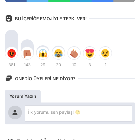
BU İÇERİĞE EMOJİYLE TEPKİ VER!
381
143
29
20
10
3
1
ONEDİO ÜYELERİ NE DİYOR?
Yorum Yazın