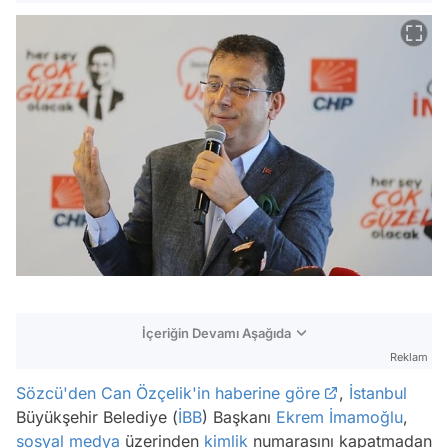
İçeriğin Devamı Aşağıda
Reklam
Sözcü'den Can Özçelik'in haberine göre
,
İstanbul
Büyükşehir Belediye (
İBB
) Başkanı
Ekrem İmamoğlu
,
sosyal medya
üzerinden
kimlik
numarasını kapatmadan