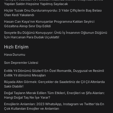
Yapılan Saldırı Hepsine Yapılmış Sayılacak
Hiçbir Tuzak Onu Durduramıyordu: 3 Yıldır Çiftçilerin Baş Belası
Olan Kedi Yakalandı
Hasan Can Kaya’nın Konuşanlar Programına Katılan Seyirci
Gözaltına Alınıp Sınır Dışı Edildi
Sosyete Bu Düğünü Konuşuyor: Ünlü İş İnsanının Oğlunun Düğünü
İçin Harcanan Para Dudak Uçuklattı!
Hızlı Erişim
Hava Durumu
Son Depremler Listesi
Evlilik Yıl Dönümü Sözleri! En Özel Romantik, Duygusal ve Resimli
Evlilik Yıl dönümü Mesajları
Rüyada Altın Görmek: Gerçekler de Saadetiniz de Çil Çil Altınlarda
Saklı Olabilir!
Doğal Taşların Merak Edilen Tüm Etkileri, Enerjileri ve Şifa Alanları:
Hangi Doğal Taş Ne İşe Yarar?
Emojilerin Anlamları: 2023 WhatsApp, Instagram ve Twitter'da En
Çok Kullanılan Emojiler ve Anlamları