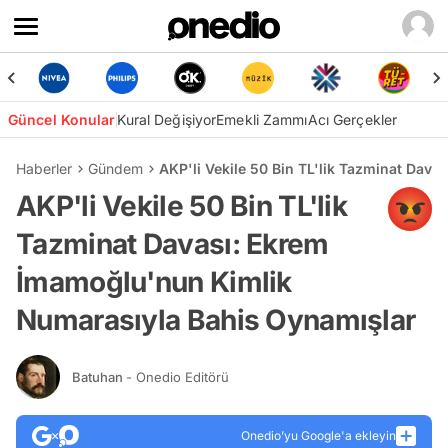
Güncel Konular
Kural Değişiyor
Emekli Zammı
Acı Gerçekler
Haberler
Gündem
AKP'li Vekile 50 Bin TL'lik Tazminat Dav
AKP'li Vekile 50 Bin TL'lik
Tazminat Davası: Ekrem
İmamoğlu'nun Kimlik
Numarasıyla Bahis Oynamışlar
Batuhan
- Onedio Editörü
Onedio’yu Google'a ekleyin