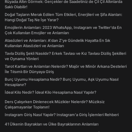
Rüyada Altın Görmek: Gerçekler de Saadetiniz de Çil Çil Altınlarda
Saklı Olabilir!
Doğal Taşların Merak Edilen Tüm Etkileri, Enerjileri ve Şifa Alanları:
Hangi Doğal Taş Ne İşe Yarar?
Emojilerin Anlamları: 2023 WhatsApp, Instagram ve Twitter'da En
Çok Kullanılan Emojiler ve Anlamları
Atasözleri ve Anlamları: A'dan Z'ye Gündelik Hayatta En Sık
Kullanılan Atasözleri ve Anlamları
Tavla Diziliş Şekli Nasıldır? Erkek Tavlası ve Kız Tavlası Diziliş Şekilleri
ve Oynama Yönleri
Tarot Kartları ve Anlamları Nelerdir? Majör ve Minör Arkana Desteleri
İle Tılsımlı Bir Dünyaya Giriş
Burç Uyumu Hesaplama Nedir? Burç Uyumu, Aşk Uyumu Nasıl
Hesaplanır?
İdeal Kilo Nedir? İdeal Kilo Hesaplama Nasıl Yapılır?
Ders Çalışırken Dinlenecek Müzikler Nelerdir? Müziksiz
Çalışamayanlar Toplanın!
Instagram Giriş Nasıl Yapılır? Instagram'a Giriş İşlemleri Rehberi
41 Ülkenin Bayrakları ve Ülke Bayraklarının Anlamları