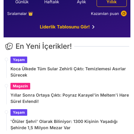
Günlük
Haftalık
Aylık
Yıllık
Sıralamalar 👑
Kazanılan puan
Liderlik Tablosunu Gör!
En Yeni İçerikler!
Yaşam
Koca Ülkede Tüm Sular Zehirli Çıktı: Temizlemesi Asırlar
Sürecek
Magazin
Yıllar Sonra Ortaya Çıktı: Poyraz Karayel'in Meltem'i Hare
Sürel Evlendi!
Yaşam
'Ölüler Şehri' Olarak Biliniyor: 1300 Kişinin Yaşadığı
Şehirde 1,5 Milyon Mezar Var