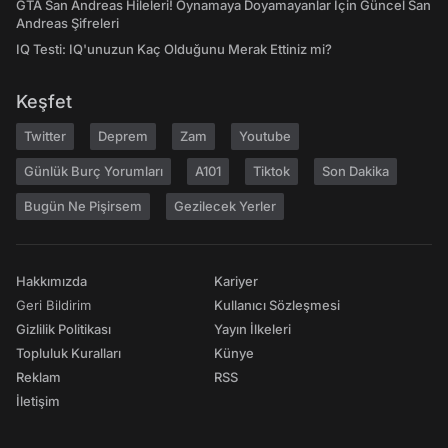
GTA San Andreas Hileleri! Oynamaya Doyamayanlar İçin Güncel San
Andreas Şifreleri
IQ Testi: IQ'unuzun Kaç Olduğunu Merak Ettiniz mi?
Keşfet
Twitter
Deprem
Zam
Youtube
Günlük Burç Yorumları
A101
Tiktok
Son Dakika
Bugün Ne Pişirsem
Gezilecek Yerler
Hakkımızda
Kariyer
Geri Bildirim
Kullanıcı Sözleşmesi
Gizlilik Politikası
Yayın İlkeleri
Topluluk Kuralları
Künye
Reklam
RSS
İletişim