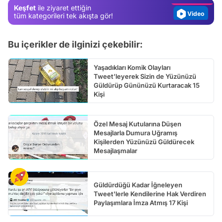
Keşfet
ile ziyaret ettiğin
Video
tüm kategorileri tek akışta gör!
Test
Bu içerikler de ilginizi çekebilir:
Yaşadıkları Komik Olayları
Tweet’leyerek Sizin de Yüzünüzü
Güldürüp Gününüzü Kurtaracak 15
Kişi
Özel Mesaj Kutularına Düşen
Mesajlarla Dumura Uğramış
Kişilerden Yüzünüzü Güldürecek
Mesajlaşmalar
Güldürdüğü Kadar İğneleyen
Tweet'lerle Kendilerine Hak Verdiren
Paylaşımlara İmza Atmış 17 Kişi