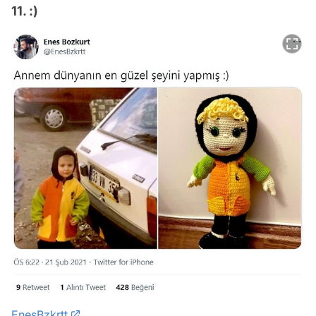
11. :)
EnesBzkrtt