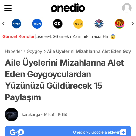
Güncel Konular
Liseler-LGS
Emekli Zammı
Filtresiz Hali😱
Haberler
Goygoy
Aile Üyelerini Mizahlarına Alet Eden Goy
Aile Üyelerini Mizahlarına Alet
Eden Goygoyculardan
Yüzünüzü Güldürecek 15
Paylaşım
karakarga
- Misafir Editör
Onedio’yu Google'a ekleyin