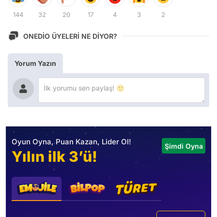
144
32
20
17
4
3
2
ONEDİO ÜYELERİ NE DİYOR?
Yorum Yazın
Oyun Oyna, Puan Kazan, Lider Ol!
Şimdi Oyna
Yılın ilk 3’ü!