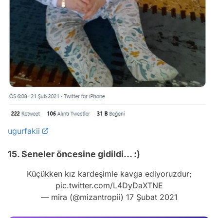
ugurfakii
15. Seneler öncesine gidildi... :)
Video
Küçükken kız kardeşimle kavga ediyoruzdur;
Test
pic.twitter.com/L4DyDaXTNE
— mira (@mizantropii)
17 Şubat 2021
Gündem
Magazin